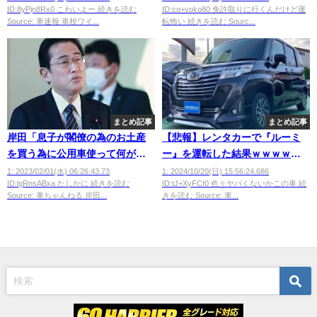
ID:8yPjn8Rx0 こわいよー 続きを読む
ID:co+voko80 免許取りに行くんだけど運
Source: 車速報 車校ワイ...
転怖い 続きを読む Sourc...
まとめ記事
まとめ記事
岸田「息子が閣僚の為のお土産
【悲報】レンタカーで『ルーミ
を買う為に公用車使って何が悪
ー』を運転した結果ｗｗｗｗｗ
い！！優しい息子だろ！！」
ｗ
1: 2023/02/01(水) 06:26:43.73
1: 2024/10/20(日) 15:56:24.686
ID:lgRnsABxa たしかに 続きを読む
ID:tJ+XyFCt0 色々ヤバくないかこの車 続
Source: 車ちゃんねる 岸田...
きを読む Source: 車...