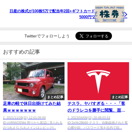
日産の株式が100株5万で配当年2回+ギフトカード
5000円*2
Twitterでフォローしよう
おすすめの記事
まとめ記事
まとめ記事
足車の軽で休日出掛けてみた結
テスラ、ヤバすぎる・・・「客
果ｗｗｗｗｗｗｗ
のドラレコを勝手に閲覧、面白
い録画は社内シェア、面白MAD
1: 2021/11/28(日) 12:01:09.69
1: 2023/04/09(日) 20:48:03.53
ID:oV8N6OEMd 周りから底辺に見られる
ID:2eXk2Bb60 テスラ、自動録画された客
作者は昇進」
のつれえな なおメインはシビックf...
の裸や顔、パスワード等を社内で回...