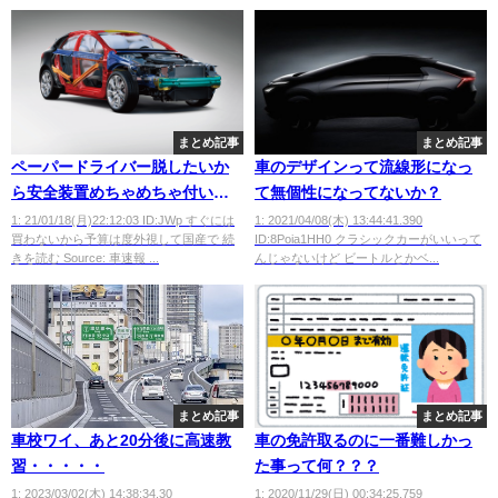
まとめ記事
まとめ記事
ペーパードライバー脱したいか
車のデザインって流線形になっ
ら安全装置めちゃめちゃ付いて
て無個性になってないか？
る車教えてくれ！！
1: 21/01/18(月)22:12:03 ID:JWp すぐには
1: 2021/04/08(木) 13:44:41.390
買わないから予算は度外視して国産で 続
ID:8Poia1HH0 クラシックカーがいいって
きを読む Source: 車速報 ...
んじゃないけど ビートルとかベ...
まとめ記事
まとめ記事
車校ワイ、あと20分後に高速教
車の免許取るのに一番難しかっ
習・・・・・
た事って何？？？
1: 2023/03/02(木) 14:38:34.30
1: 2020/11/29(日) 00:34:25.759