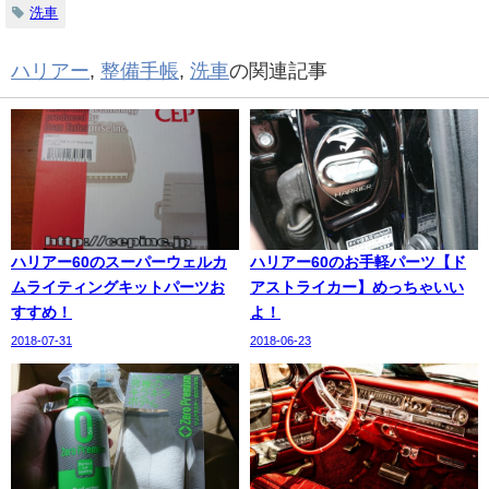
洗車
ハリアー
,
整備手帳
,
洗車
の関連記事
ハリアー60のスーパーウェルカ
ハリアー60のお手軽パーツ【ド
ムライティングキットパーツお
アストライカー】めっちゃいい
すすめ！
よ！
2018-07-31
2018-06-23