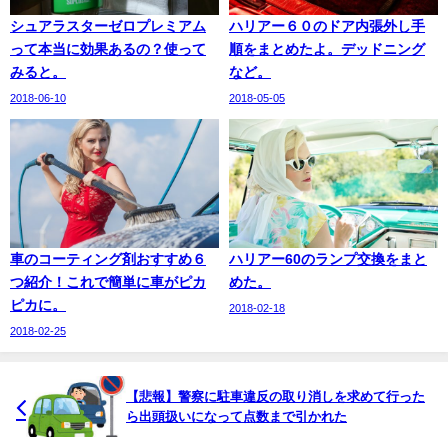
シュアラスターゼロプレミアム
ハリアー６０のドア内張外し手
って本当に効果あるの？使って
順をまとめたよ。デッドニング
みると。
など。
2018-06-10
2018-05-05
車のコーティング剤おすすめ６
ハリアー60のランプ交換をまと
つ紹介！これで簡単に車がピカ
めた。
ピカに。
2018-02-18
2018-02-25
【悲報】警察に駐車違反の取り消しを求めて行った
ら出頭扱いになって点数まで引かれた