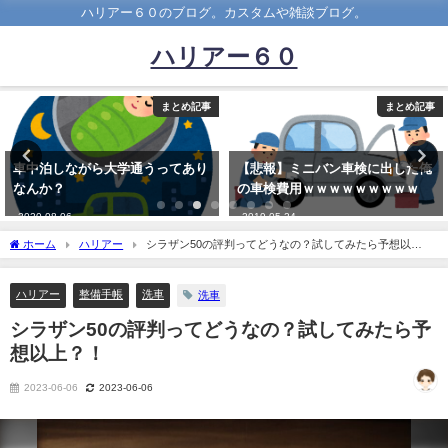
ハリアー６０のブログ。カスタムや雑談ブログ。
ハリアー６０
まとめ記事
まとめ記事
【悲報】ミニバン車検に出した俺
雪道をノーマルタイヤで上手く走
の車検費用ｗｗｗｗｗｗｗｗｗ
れる車の運転方法教えてください
2019-05-24
2024-12-15
ホーム
ハリアー
シラザン50の評判ってどうなの？試してみたら予想以
上？！
ハリアー
整備手帳
洗車
洗車
シラザン50の評判ってどうなの？試してみたら予
想以上？！
2023-06-06
2023-06-06