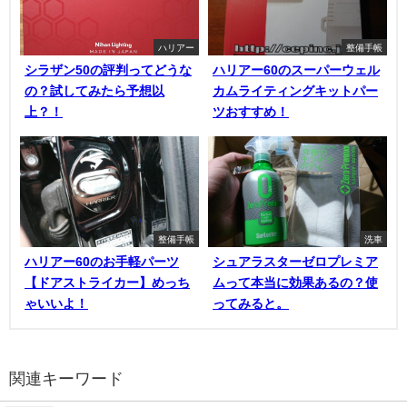
ハリアー
整備手帳
シラザン50の評判ってどうな
ハリアー60のスーパーウェル
の？試してみたら予想以
カムライティングキットパー
上？！
ツおすすめ！
整備手帳
洗車
ハリアー60のお手軽パーツ
シュアラスターゼロプレミア
【ドアストライカー】めっち
ムって本当に効果あるの？使
ゃいいよ！
ってみると。
関連キーワード