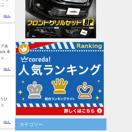
はこち
ゆん
ングあ
シュア
ゆん
うひ
こと
ゆん
カテゴリー