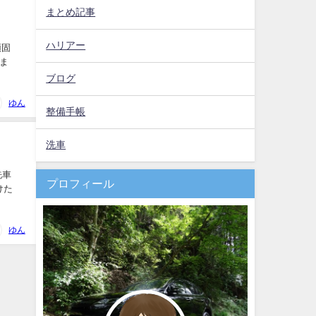
まとめ記事
ハリアー
頑固
ま
ブログ
ゆん
整備手帳
洗車
洗車
プロフィール
けた
ゆん