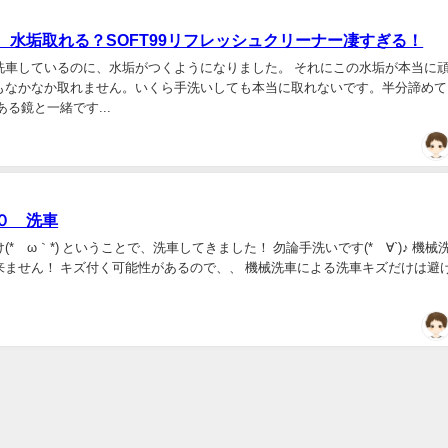
、水垢取れる？SOFT99リフレッシュクリーナー凄すぎる！
洗車しているのに、水垢がつくようになりました。 それにこの水垢が本当に
もなかなか取れません。いくら手洗いしても本当に取れないです。半分諦めて
ある鏡と一緒です...
０ 洗車
(*´ω｀*) ということで、洗車してきました！ 勿論手洗いです(*´∀`)♪ 機械
来ません！ キズ付く可能性があるので、、 機械洗車による洗車キズだけは避