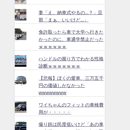
妻「え、納車式やるの...？」旦
那「まぁ、いいけど...」
免許取ったら車で大学へ行きた
かったのに、車通学禁止だった
ｗｗｗｗｗｗ
ハンドルの握り方でわかる性格
診断ｗｗｗｗｗｗｗ
【悲報】ぼくの愛車、三万五千
円の価値しかなかった
wwwwwwww
ワイちゃんのフィットの車検費
用が・・・・・
撮り鉄は民度低いけど「あの車