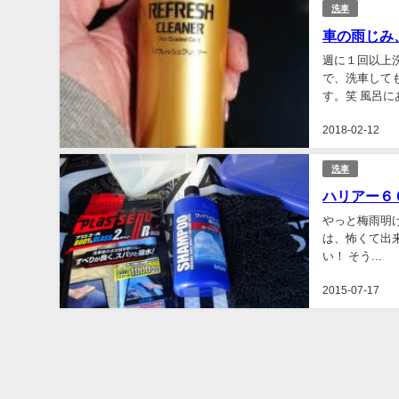
洗車
車の雨じみ
週に１回以上
で、洗車して
す。笑 風呂に
2018-02-12
洗車
ハリアー６
やっと梅雨明け
は、怖くて出
い！ そう...
2015-07-17