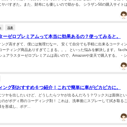
にヤバすぎた。また、財布にも優しいので助かる。 シラザン50の購入サイト
0を実際試してみて？それでよかったらあた...
p
洗車
ターゼロプレミアムって本当に効果あるの？使ってみると。
ィング高すぎて、僕には無理だなー。 安くて自分でも手軽に出来るコーティ
商品ありすぎてこまる。。。 といった悩みを解決します。 fa-check 本
シュアラスターゼロプレミアムは高いので、Amazonや楽天で購入する。 ・
レミアムの効果...
ィング剤おすすめ６つ紹介！これで簡単に車がピカピカに。
にツヤを出したいけど、どうしたらツヤが出るんだろう？ワックスは面倒とい
なのがボディ用のコーディング剤！ これは、洗車後にスプレーして拭き取る
を形成し、ボデ...