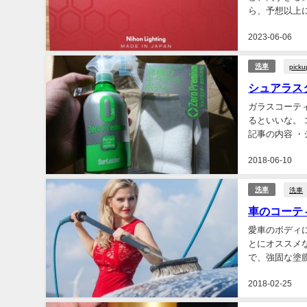
ら、予想以上
ら シラザン5
2023-06-06
picku
洗車
シュアラス
ガラスコーテ
るといいな。 コーティング
記事の内容 ・
ラスターゼロプ
2018-06-10
洗車
洗車
車のコーテ
愛車のボディ
とにオススメ
で、強固な塗膜
2018-02-25