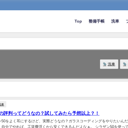
Top
整備手帳
洗車
洗車
洗車
0の評判ってどうなの？試してみたら予想以上？！
ン50をよく耳にするけど、実際どうなの？ガラスコーディングをやりたいん
。自分でやれば、工賃費浮くから安くできるんだよなぁ。 シラザン50を使っ