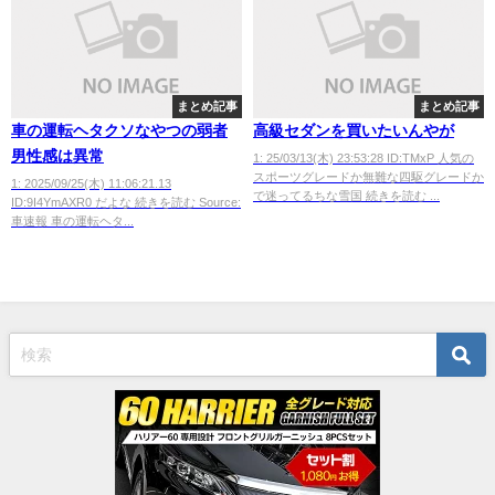
まとめ記事
まとめ記事
車の運転ヘタクソなやつの弱者
高級セダンを買いたいんやが
男性感は異常
1: 25/03/13(木) 23:53:28 ID:TMxP 人気の
スポーツグレードか無難な四駆グレードか
1: 2025/09/25(木) 11:06:21.13
で迷ってるちな雪国 続きを読む ...
ID:9I4YmAXR0 だよな 続きを読む Source:
車速報 車の運転ヘタ...