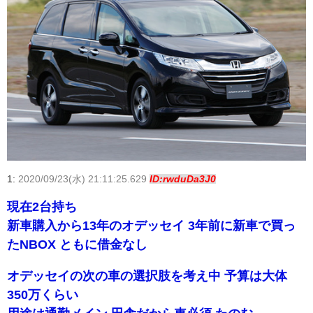
1:
2020/09/23(水) 21:11:25.629
ID:rwduDa3J0
現在2台持ち
新車購入から13年のオデッセイ 3年前に新車で買っ
たNBOX ともに借金なし
オデッセイの次の車の選択肢を考え中 予算は大体
350万くらい