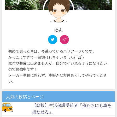
ゆん
初めて買った車は、今乗っているハリアー６０です。
かっこよすぎて一目惚れしちゃいました( ﾟДﾟ)
取付や整備は出来ませんが、自分でイジれるようになりたい
ので勉強中です！
メーカー車種に問わず、車好きな方仲良くしてやってくださ
い。
人気の投稿とページ
【悲報】生活保護受給者「俺たちにも車を
持たせろ」