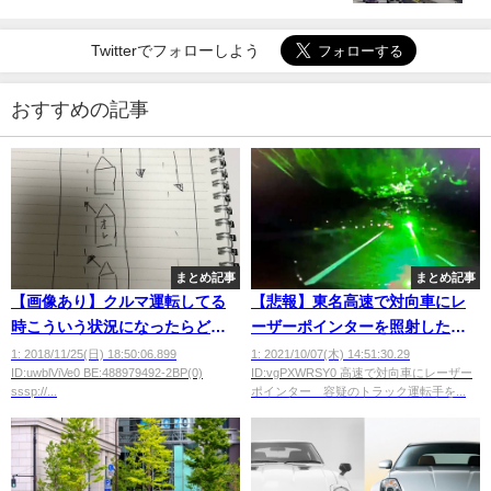
Twitterでフォローしよう
おすすめの記事
まとめ記事
まとめ記事
【画像あり】クルマ運転してる
【悲報】東名高速で対向車にレ
時こういう状況になったらどっ
ーザーポインターを照射したト
ちが先に行くのが正しい？
ラック運転手、逮捕
1: 2018/11/25(日) 18:50:06.899
1: 2021/10/07(木) 14:51:30.29
ID:uwblViVe0 BE:488979492-2BP(0)
ID:vgPXWRSY0 高速で対向車にレーザー
sssp://...
ポインター 容疑のトラック運転手を...