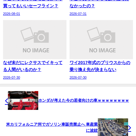
買ってもいいセーフライン？
なかったの？
2026-08-01
2026-07-31
なぜ未だにレクサスでイキって
ワイ2017年式のプリウスからの
る人間がいるのか？
乗り換え先が決まらない
2026-07-30
2026-07-30
ホンダが考えた今の若者向けの車ｗｗｗｗｗｗｗｗ
米カリフォルニア州でガソリン車販売禁止へ 車産業
に波紋