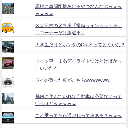
異様に車間距離あけるやつなんなのｗｗｗ
ｗｗｗｗ
３大日常の迷惑車「常時ラインカット車」
「コーナーだけ激遅車」
大学生だけどホンダのCR-Z ってどうかな？
ドイツ車「まあデイライトつけとけばかっ
こいいだろ」
ワイの買った車がこちらwwwwwww
都内に住んでいれば自動車は必要ないって
いうけどｗｗｗｗｗ
これ乗ってたら通だねって車ある？ｗｗｗ