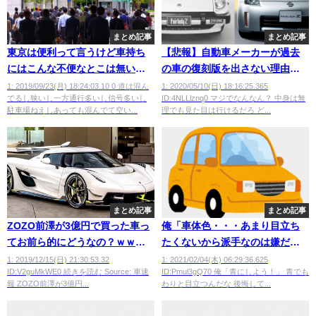
まとめ記事
まとめ記事
東京は便利って言うけど車持ち
【悲報】自動車メーカーが過去
にはこんな不便なとこは無いｗ
の車の復刻版を出さない理由ｗ
ｗｗｗｗ
ｗｗｗｗ
1: 2019/09/23(月) 18:24:03.10 0 道は混ん
1: 2020/05/10(日) 18:16:25.365
でるし狭いし一方通行多いし信号多いし
ID:4NLLlznq0 マジでなんなん？ 中身は無
駐車場ねえしあっても混んでて空い...
理でも見た目は行けるだろ ど...
まとめ記事
まとめ記事
ZOZO前澤が3億円で買った車っ
俺「車体色・・・あまり目立ち
てお前ら的にどうなの？ｗｗｗ
たくないから派手なのは嫌だけ
ｗｗｗ
どあまりにも没個性のも嫌だな
1: 2019/12/15(日) 21:30:53.32
1: 2021/02/04(木) 06:29:36.625
ID:V2guMkWE0 続きを読む Source: 車速
ID:Pmul3gQ70 俺「青にしよう！」 青でも
ぁ・・・黒と白と銀はどこにで
報 ZOZO前澤が3億円...
わりと目立つんだな 後悔して...
もいるし・・・」