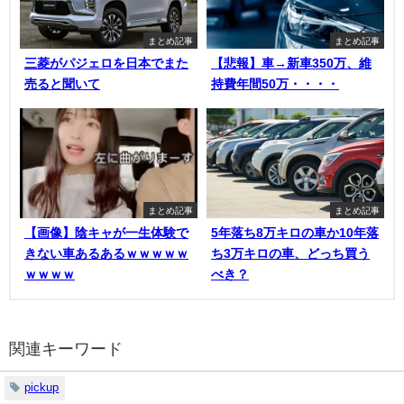
まとめ記事
まとめ記事
三菱がパジェロを日本でまた
【悲報】車→新車350万、維
売ると聞いて
持費年間50万・・・・
まとめ記事
まとめ記事
【画像】陰キャが一生体験で
5年落ち8万キロの車か10年落
きない車あるあるｗｗｗｗｗ
ち3万キロの車、どっち買う
ｗｗｗｗ
べき？
関連キーワード
pickup