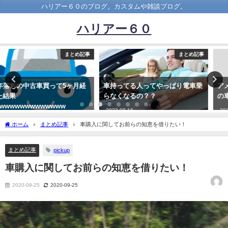
ハリアー６０のブログ。カスタムや雑談ブログ。
ハリアー６０
まとめ記事
まとめ記事
車持ってる人ってやっぱり電車乗
アメリカの旧車レストア番組「こ
らなくなるの？？
の車も形になってきたな！」
2023-08-16
2021-03-14
ホーム
まとめ記事
車購入に関してお前らの知恵を借りたい！
まとめ記事
pickup
車購入に関してお前らの知恵を借りたい！
2020-09-25
2020-09-25