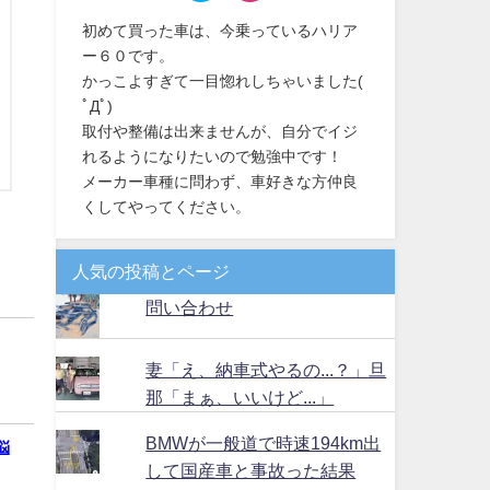
初めて買った車は、今乗っているハリア
ー６０です。
かっこよすぎて一目惚れしちゃいました(
ﾟДﾟ)
取付や整備は出来ませんが、自分でイジ
れるようになりたいので勉強中です！
メーカー車種に問わず、車好きな方仲良
くしてやってください。
人気の投稿とページ
問い合わせ
妻「え、納車式やるの...？」旦
那「まぁ、いいけど...」
BMWが一般道で時速194km出
悩
して国産車と事故った結果