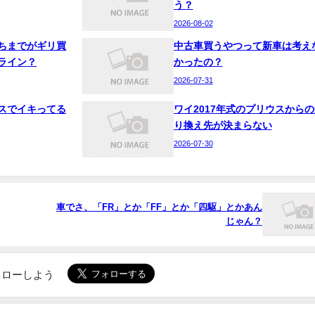
う？
2026-08-02
ちまでがギリ買
中古車買うやつって新車は考え
ライン？
かったの？
2026-07-31
スでイキってる
ワイ2017年式のプリウスからの
り換え先が決まらない
2026-07-30
車でさ、「FR」とか「FF」とか「四駆」とかあん
じゃん？
でフォローしよう