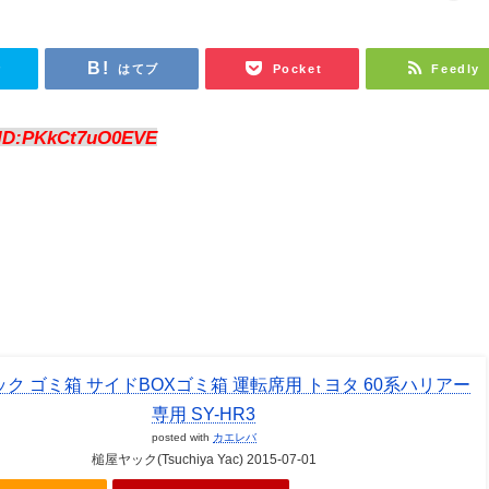
r
はてブ
Pocket
Feedly
ID:PKkCt7uO0EVE
ク ゴミ箱 サイドBOXゴミ箱 運転席用 トヨタ 60系ハリアー
専用 SY-HR3
posted with
カエレバ
槌屋ヤック(Tsuchiya Yac) 2015-07-01