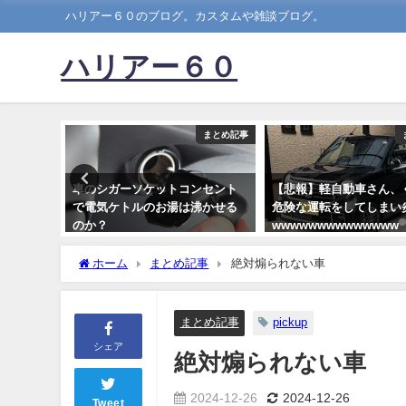
ハリアー６０のブログ。カスタムや雑談ブログ。
ハリアー６０
まとめ記事
まとめ記事
大発表』
車のシガーソケットコンセント
【悲報】軽自動車さん、
ーーー
で電気ケトルのお湯は沸かせる
危険な運転をしてしまい
のか？
wwwwwwwwwwwwww
2019-04-01
2023-06-28
ホーム
まとめ記事
絶対煽られない車
まとめ記事
pickup
シェア
絶対煽られない車
2024-12-26
2024-12-26
Tweet