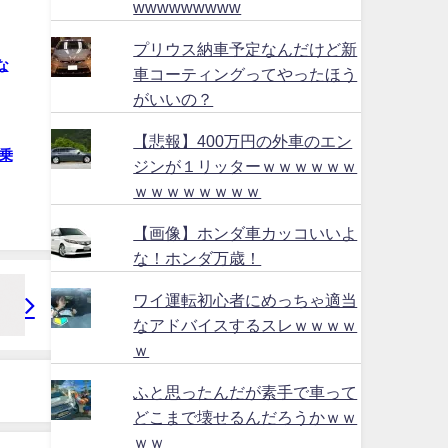
wwwwwwwww
プリウス納車予定なんだけど新
な
車コーティングってやったほう
がいいの？
【悲報】400万円の外車のエン
乗
ジンが１リッターｗｗｗｗｗｗ
ｗｗｗｗｗｗｗｗ
【画像】ホンダ車カッコいいよ
な！ホンダ万歳！
ワイ運転初心者にめっちゃ適当
なアドバイスするスレｗｗｗｗ
ｗ
ふと思ったんだが素手で車って
どこまで壊せるんだろうかｗｗ
ｗｗ