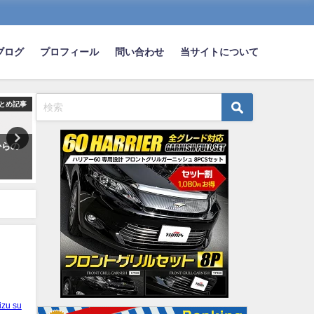
ブログ
プロフィール
問い合わせ
当サイトについて
とめ記事
まとめ記事
ま
からの
【悲報】車の右折も運ゲーすぎ
【悲報】Z世代がマスクを
るｗｗｗｗｗｗｗ
がらない理由がコチラｗｗ
ｗｗｗ
2021-07-28
2023-05-02
izu su