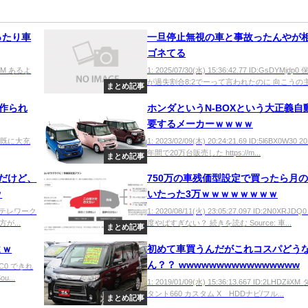
ったり車
一旦停止無視の車と事故ったんやが
ゴネてる
YcGM あるよ
1: 2025/07/30(水) 15:36:42.77 ID:GsDYMjdp
が過失割合8:2でーって言われたのに 向こうの主.
まとめ記事
車が作られ
ホンダというN-BOXという大正義自
要するメーカーｗｗｗｗ
sod 既に大充
1: 2023/02/09(木) 20:24:21.69 ID:5l6BX0W30 
年間で20万台販売した https://m...
まとめ記事
だけど、
750万の車残価型設定で買ったら月
ｗ
いたった3万ｗｗｗｗｗｗｗｗ
2js0 テレワーク
1: 2020/08/11(火) 23:05:27.097 ID:2N0XRJD
が...
度やばすぎない？ 続きを読む Source: 車...
まとめ記事
よｗ
初めて車買うんだがこれコスパどう
ん？？ wwwwwwwwwwwwwwww
Z1MC0 できれ
...
1: 2019/01/09(水) 15:36:13.667 ID:2LHDZii
タント660 カスタム X HDDナビ/フル...
まとめ記事