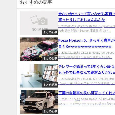
おすすめの記事
金ない金ないって言いながら家買
買ったりしてるじゃんみんな
1: 2025/06/23(月) 22:05:10.798 ID:QXfrC
ね金 続きを読む Source: 車速報 金ない...
まとめ記事
Forza Horizon 5、さっそく痛
まくるwwwwwwwwwwwwwww
1: 2021/11/11(木) 22:02:18.50 ID:hV6hAb
実だわ 続きを読む Source: 車ちゃんねる...
まとめ記事
テレワーク始まって2年くらい経つ
もう外で仕事なんて絶対ムリだわ
1: 2022/08/09(火) 14:23:16.472 ID:fO8/T
じゃない奴は今からでもパソコン猛勉強した方
まとめ記事
三菱の自動車の良い所言ってくれ
1: 2021/10/15(金) 20:16:18.640 ID:kFEm
ばいい イメージであってくれ 続きを読む Sou
まとめ記事