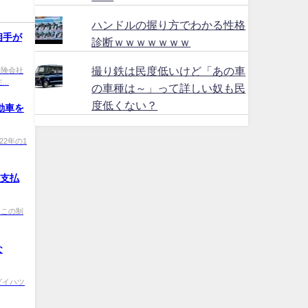
ハンドルの握り方でわかる性格
相手が
診断ｗｗｗｗｗｗｗ
撮り鉄は民度低いけど「あの車
0 保険会社
..
の車種は～」って詳しい奴も民
度低くない？
動車を
2022年の1
の支払
Q0 この制
な
XM ダイハツ