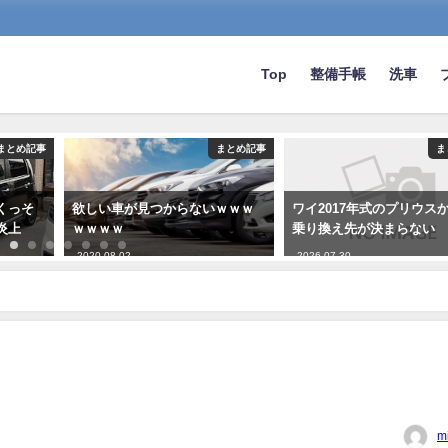
Top
整備手帳
洗車
まとめ記事
まとめ記事
ま
くっそ
欲しい車が見つからないｗｗｗ
ワイ2017年式のプリウス
炎上
ｗｗｗｗ
乗り換え先が決まらない
2020-08-02
2026-07-30
m