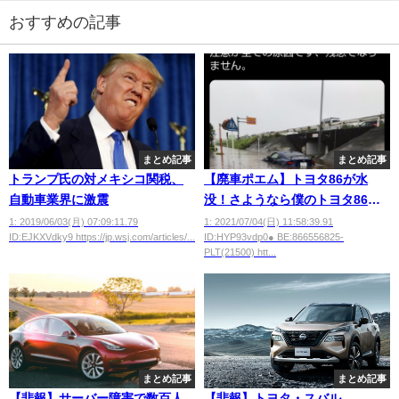
おすすめの記事
まとめ記事
まとめ記事
トランプ氏の対メキシコ関税、
【廃車ポエム】トヨタ86が水
自動車業界に激震
没！さようなら僕のトヨタ86！
トヨタ86は人と人を繋げる輪！
1: 2019/06/03(月) 07:09:11.79
1: 2021/07/04(日) 11:58:39.91
ID:EJKXVdky9 https://jp.wsj.com/articles/...
ID:HYP93vdp0● BE:866556825-
PLT(21500) htt...
まとめ記事
まとめ記事
【悲報】サーバー障害で数百人
【悲報】トヨタ・スバル