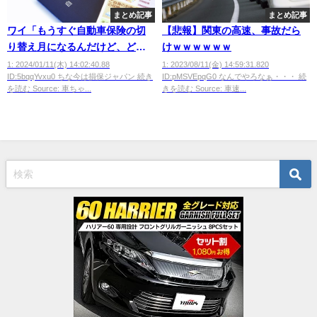
まとめ記事
まとめ記事
ワイ「もうすぐ自動車保険の切
【悲報】関東の高速、事故だら
り替え月になるんだけど、どこ
けｗｗｗｗｗｗ
がいいんだ？？？？？」
1: 2024/01/11(木) 14:02:40.88
1: 2023/08/11(金) 14:59:31.820
ID:5bqqYvxu0 ちな今は損保ジャパン 続き
ID:pMSVEpqG0 なんでやろなぁ・・・ 続
を読む Source: 車ちゃ...
きを読む Source: 車速...