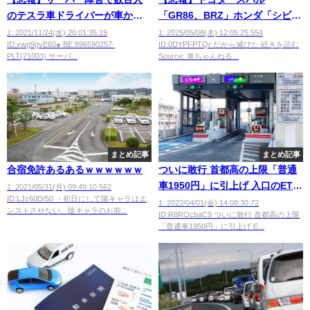
のテスラ車ドライバーが車から
「GR86、BRZ」ホンダ「シビッ
閉め出される
ク」マツダ「ロードスター」ス
1: 2021/11/24(水) 20:01:35.19
1: 2025/05/08(木) 12:05:25.554
ID:xwg9gvE60● BE:896590257-
ID:0DYPFPTQr だから滅びた 続きを読む
ズキ「スイスポ」日産「ヤバ
PLT(21003) サーバ...
Source: 車ちゃんねる...
イ！！」
まとめ記事
まとめ記事
合宿免許あるあるｗｗｗｗｗｗ
ついに敢行 首都高の上限「普通
車1950円」に引上げ 入口のETC
1: 2021/05/31(月) 09:49:10.562
ID:LJz60D/50 ・初日にして陽キャラはエ
専用化 深夜割引の創設など
1: 2022/04/01(金) 14:08:30.72
ンストさせない、陰キャラのお前...
ID:R8ROcbaC9 ついに敢行 首都高の上限
「普通車1950円」に引上げ E...