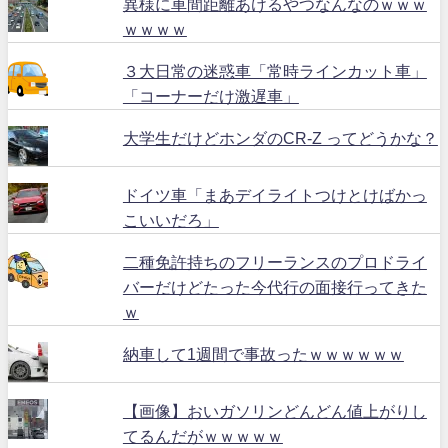
異様に車間距離あけるやつなんなのｗｗｗ
ｗｗｗｗ
３大日常の迷惑車「常時ラインカット車」
「コーナーだけ激遅車」
大学生だけどホンダのCR-Z ってどうかな？
ドイツ車「まあデイライトつけとけばかっ
こいいだろ」
二種免許持ちのフリーランスのプロドライ
バーだけどたった今代行の面接行ってきた
ｗ
納車して1週間で事故ったｗｗｗｗｗｗ
【画像】おいガソリンどんどん値上がりし
てるんだがｗｗｗｗｗ