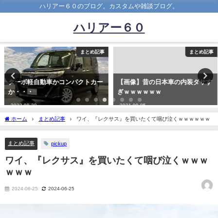
ハリアー６０のブログ。カスタムや雑談ブログ。
ハリアー６０
まとめ記事
まとめ記事
ターボ軽自動車かコンパクトカー
【画像】昔の日本車の内装ダサす
か・・・
ぎｗｗｗｗｗｗ
2023-08-30
2021-09-05
ホーム
まとめ記事
ワイ、『レクサス』を買いたくて咽び泣くｗｗｗｗｗｗ
まとめ記事
pickup
ワイ、『レクサス』を買いたくて咽び泣くｗｗｗ
ｗｗｗ
2024-06-25
2024-06-25