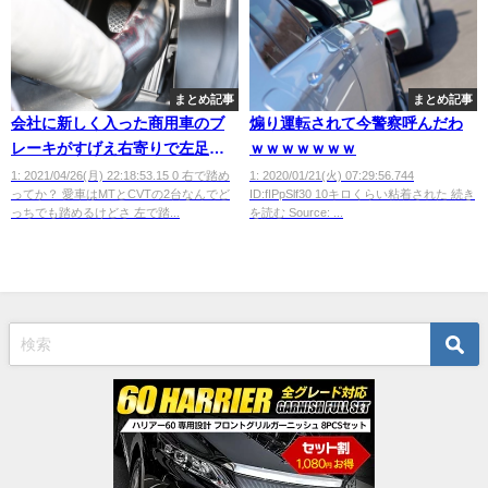
まとめ記事
まとめ記事
会社に新しく入った商用車のブ
煽り運転されて今警察呼んだわ
レーキがすげえ右寄りで左足ブ
ｗｗｗｗｗｗｗ
レーキをさくっと踏めずイライ
1: 2021/04/26(月) 22:18:53.15 0 右で踏め
1: 2020/01/21(火) 07:29:56.744
ってか？ 愛車はMTとCVTの2台なんでど
ID:fIPpSlf30 10キロくらい粘着された 続き
ラしている・・・・
っちでも踏めるけどさ 左で踏...
を読む Source: ...