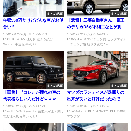
まとめ記事
まとめ記事
年収350万だけどどんな車がお似
【悲報】三菱自動車さん、目玉
合い？
のデリカD5が不細工なヒゲ剃り
顔になってしまう
1: 2019/07/22(月) 18:15:25.269
1: 2019/02/05(火) 23:59:43.56
ID:CPJO5+zhM 独り身 続きを読む
ID:02yyEnLi0 マイチェン前 ビッグマイナ
wwwwwwwwwwwww
Source: 車速報 年収350...
ーチェンジ後 続きを読む So...
まとめ記事
まとめ記事
【画像】『コレ』が憧れの車の
マツダのランティスが足回りの
代表格らしいんだけどｗｗｗｗ
出来が良いと好評だったので、
ｗ
プリメーラ乗ってた俺は敵愾心
1: 2024/12/30(月) 22:58:17.21
1: 2019/08/04(日) 12:18:15.57
ID:usJESW9x0 youtuber芸能人がよく乗っ
ID:s2VodbEJ0 BE:194767121-PLT(12001)
持ってた
て女性人気も高い らしい...
マツダが...