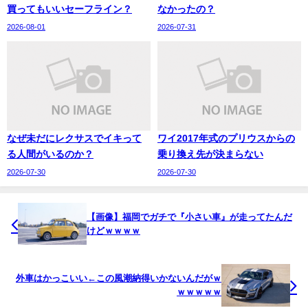
買ってもいいセーフライン？
なかったの？
2026-08-01
2026-07-31
なぜ未だにレクサスでイキって
ワイ2017年式のプリウスからの
る人間がいるのか？
乗り換え先が決まらない
2026-07-30
2026-07-30
【画像】福岡でガチで『小さい車』が走ってたんだ
けどｗｗｗｗ
外車はかっこいい←この風潮納得いかないんだがｗ
ｗｗｗｗｗ