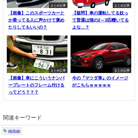
まとめ記事
まとめ記事
【画像】このスポーツカーと
【疑問】車の運転してる奴っ
か乗ってる人に声かけて褒め
て普通は猫の2～3匹轢いてる
たりしてもいいの？
よな…？
まとめ記事
まとめ記事
【画像】車にこういうナンバ
今の『マツダ車』のイメージ
ープレートのフレーム付ける
がこちらｗｗｗｗｗ
ってどう？？？
関連キーワード
pickup