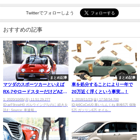
Twitterでフォローしよう
おすすめの記事
まとめ記事
まとめ記事
マツダのスポーツカーといえば
車を処分することにより一年で
RX-7やロードスターだけどAZ-1
20万近く浮くという事実...！
はなんでダメだったの？
1: 2020/10/05(月) 11:51:29.277
1: 2018/11/23(金) 17:58:54.700
ID:arF9rxwH0 ガルウイングなのに 続きを
ID:jb9CoCeU0 車いらんくね 車検5万 保険
読む Source: 車速報...
5万 ガソリン6万 オイル...