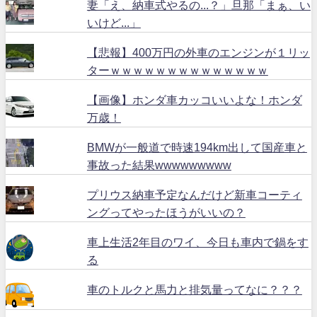
妻「え、納車式やるの...？」旦那「まぁ、い
いけど...」
【悲報】400万円の外車のエンジンが１リッ
ターｗｗｗｗｗｗｗｗｗｗｗｗｗｗ
【画像】ホンダ車カッコいいよな！ホンダ
万歳！
BMWが一般道で時速194km出して国産車と
事故った結果wwwwwwwww
プリウス納車予定なんだけど新車コーティ
ングってやったほうがいいの？
車上生活2年目のワイ、今日も車内で鍋をす
る
車のトルクと馬力と排気量ってなに？？？