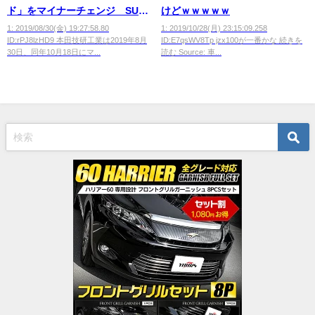
ド」をマイナーチェンジ SUV
けどｗｗｗｗｗ
スタイルの新グレード「クロス
1: 2019/08/30(金) 19:27:58.80
1: 2019/10/28(月) 23:15:09.258
ID:rPJ8lzHD9 本田技研工業は2019年8月
ID:E7qsWV8Tp jzx100が一番かな 続きを
ター」登場
30日、同年10月18日にマ...
読む Source: 車...