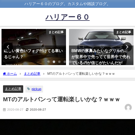
ハリアー６０のブログ。カスタムや雑談ブログ。
ハリアー６０
まとめ記事
まとめ記事
BMWの豚鼻みたいなグリルの車
車持ってない奴って可哀
が世界中で売ってて世界中で売れ
想・・・・・
ているのが信じがたいんだが
2023-02-08
wwwwwwwwwwww
ホーム
まとめ記事
MTのアルトバンって運転楽しいかな？ｗｗｗ
2021-10-10
まとめ記事
pickup
MTのアルトバンって運転楽しいかな？ｗｗｗ
2020-08-27
2020-08-27