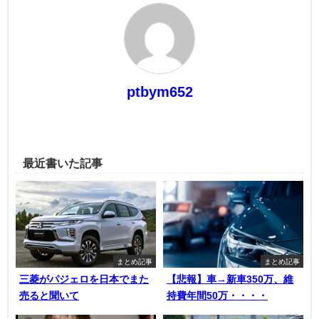
ptbym652
最近書いた記事
まとめ記事
まとめ記事
三菱がパジェロを日本でまた
【悲報】車→新車350万、維
売ると聞いて
持費年間50万・・・・