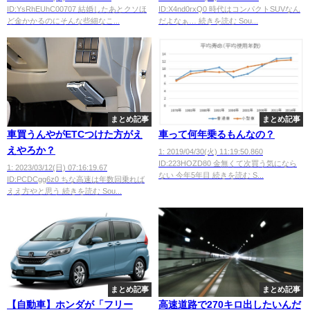
ID:YsRhEUhC00707 結婚したあとクソほ
ID:X4nd0rxQ0 時代はコンパクトSUVなん
ど金かかるのにそんな些細なこ...
だよなぁ… 続きを読む Sou...
まとめ記事
まとめ記事
車買うんやがETCつけた方がえ
車って何年乗るもんなの？
えやろか？
1: 2019/04/30(火) 11:19:50.860
ID:223HOZD80 金無くて次買う気になら
1: 2023/03/12(日) 07:16:19.67
ない 今年5年目 続きを読む S...
ID:PCDCgg6z0 ちな高速は年数回乗れば
ええ方やと思う 続きを読む Sou...
まとめ記事
まとめ記事
【自動車】ホンダが「フリー
高速道路で270キロ出したいんだ