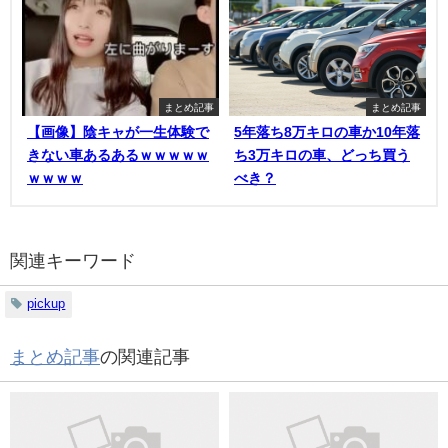
まとめ記事
まとめ記事
【画像】陰キャが一生体験で
5年落ち8万キロの車か10年落
きない車あるあるｗｗｗｗｗ
ち3万キロの車、どっち買う
ｗｗｗｗ
べき？
関連キーワード
pickup
まとめ記事
の関連記事