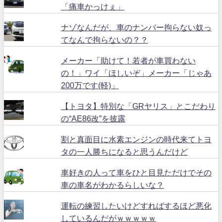
「痛車かっけぇ」
ナゾなんだが、車のナンバー拘らない奴っ
てなんで拘らないの？？
メーカー「助けて！若者が車買わない
の！」ワイ「ほしいぞ」メーカー「じゃあ
200万です(軽)」
【トヨタ】特別な「GRヤリス」とこだわり
の“AE86改”を披露
割と真面目に水素エンジンの時代来てトヨ
タの一人勝ちになると思うんだけど
車好きの人って車をひと目見ただけでその
車の車名がわかるらしいな？
運転の練習したいけどすればするほど悪化
しているんだがｗｗｗｗｗ