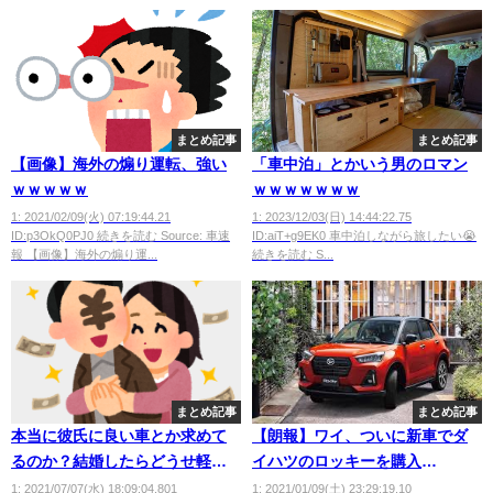
まとめ記事
まとめ記事
【画像】海外の煽り運転、強い
「車中泊」とかいう男のロマン
ｗｗｗｗｗ
ｗｗｗｗｗｗｗ
1: 2021/02/09(火) 07:19:44.21
1: 2023/12/03(日) 14:44:22.75
ID:p3OkQ0PJ0 続きを読む Source: 車速
ID:aiT+g9EK0 車中泊しながら旅したい😭
報 【画像】海外の煽り運...
続きを読む S...
まとめ記事
まとめ記事
本当に彼氏に良い車とか求めて
【朗報】ワイ、ついに新車でダ
るのか？結婚したらどうせ軽に
イハツのロッキーを購入
するんだろ？？
wwwwwwwwwwwwwww
1: 2021/07/07(水) 18:09:04.801
1: 2021/01/09(土) 23:29:19.10