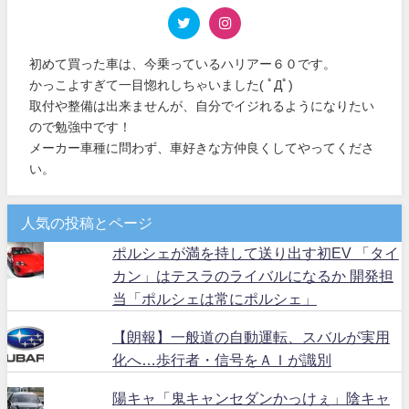
初めて買った車は、今乗っているハリアー６０です。
かっこよすぎて一目惚れしちゃいました( ﾟДﾟ)
取付や整備は出来ませんが、自分でイジれるようになりたい
ので勉強中です！
メーカー車種に問わず、車好きな方仲良くしてやってくださ
い。
人気の投稿とページ
ポルシェが満を持して送り出す初EV 「タイ
カン」はテスラのライバルになるか 開発担
当「ポルシェは常にポルシェ」
【朗報】一般道の自動運転、スバルが実用
化へ…歩行者・信号をＡＩが識別
陽キャ「鬼キャンセダンかっけぇ」陰キャ