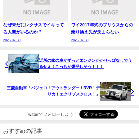
なぜ未だにレクサスでイキって
ワイ2017年式のプリウスからの
る人間がいるのか？
乗り換え先が決まらない
2026-07-30
2026-07-30
近所の家の車がずっとエンジンかかりっぱなしでう
るせえ！こっちが爆発しそう！！！
三菱自動車「パジェロ！アウトランダー！RVR！デ
リカ！エクリプスクロス！」
Twitterでフォローしよう
おすすめの記事