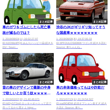
まとめ記事
まとめ記事
車のガワをゴムにしたら死亡事
渋谷のJKがギリギリ知ってそう
故が減るのでは？
な国産車ｗｗｗｗｗｗｗｗ
1: 2019/08/03(土) 16:02:27.97
1: 2019/08/08(木) 19:37:00.33
ID:X2OWe4PQ0 みんなハッピー🤗 続きを
ID:3PFOULOS00808 ワゴンR 続きを読む
読む Sourc...
Source: 車ちゃんね...
まとめ記事
まとめ記事
昔の車のデザインで最新の中身
車の本体価格ってもはや詐欺だ
で欲しいとか言う奴ｗｗｗｗｗ
ろｗｗｗｗｗｗｗｗ
ｗｗ
1: 2019/02/07(木) 21:40:48.071
1: 2021/07/13(火) 01:24:54.507
ID:h82yGT2m0 ロッキーオートって店で
ID:sad9GllDM 必須オプション多すぎ 続き
売ってるから買えよ https:...
を読む Source: 車ち...