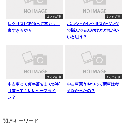
まとめ記事
まとめ記事
レクサスLC500って車カッコ
ポルシェかレクサスかベンツ
良すぎるやろ
で悩んでるんやけどどれがい
いと思う？
まとめ記事
まとめ記事
中古車って何年落ちまでがギ
中古車買うやつって新車は考
リ買ってもいいセーフライ
えなかったの？
ン？
関連キーワード