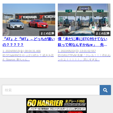
まとめ記事
まとめ記事
『AT』と『MT』←どっちが速い
僕「未だに車にETC付けてない
の？？？？？
奴って何なんすかねｗ」 先輩
「…ンだよ」 僕「え？」
1: 2024/09/13(金) 08:04:31.466
1: 2022/05/22(日) 13:01:02.557
ID:37JabHNC0 やっぱりATか？ 続きを読
ID:GR/z77PxM 先輩「クレカ！！！作れね
む Source: 車ちゃん...
ンだよ！！！！！」 悲しすぎる...