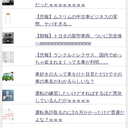
だったｗｗｗｗｗｗｗｗ
【悲報】ムスリムの中古車ビジネスの実
態、ヤバすぎる…
【朗報】トヨタの新型車両、ついに完全体
へwwwwwwwwwwwwwww
【悲報】ランクルとレクサス、国内でめっ
ちゃ盗まれまくってる事が判明……
車好きの人って車をひと目見ただけでその
車の車名がわかるらしいな？
運転の練習したいけどすればするほど悪化
しているんだがｗｗｗｗｗ
運転免許取るのに3カ月かかったけど普通だ
よな？ｗｗｗ