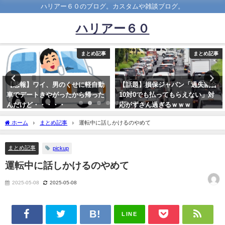
ハリアー６０のブログ。カスタムや雑談ブログ。
ハリアー６０
まとめ記事
まとめ記事
せに軽自動
【話題】損保ジャパン「過失割合
煽り運転ダメって言う
から帰った
10対0でも払ってもらえない」対
やけど
応がずさん過ぎるｗｗｗ
2018-11-22
2019-12-24
ホーム
まとめ記事
運転中に話しかけるのやめて
まとめ記事
pickup
運転中に話しかけるのやめて
2025-05-08
2025-05-08
LINE