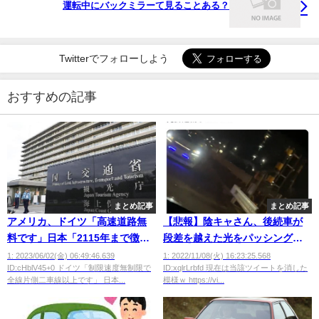
運転中にバックミラーて見ることある？
Twitterでフォローしよう
おすすめの記事
まとめ記事
まとめ記事
アメリカ、ドイツ「高速道路無
【悲報】陰キャさん、後続車が
料です」日本「2115年まで徴収
段差を越えた光をパッシングと
しまーす」←これｗｗｗｗｗ
勘違いしあおり運転を開始して
1: 2023/06/02(金) 06:49:46.639
1: 2022/11/08(火) 16:23:25.568
ID:cHblV45+0 ドイツ「制限速度無制限で
ID:xqlrLrbfd 現在は当該ツイートを消した
しまうｗｗｗｗｗｗｗｗ
全線片側二車線以上です」 日本...
模様ｗ https://vi...