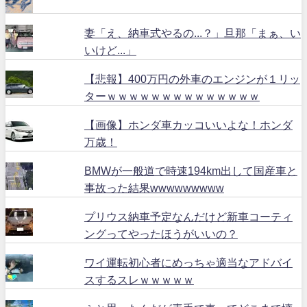
妻「え、納車式やるの...？」旦那「まぁ、い
いけど...」
【悲報】400万円の外車のエンジンが１リッ
ターｗｗｗｗｗｗｗｗｗｗｗｗｗｗ
【画像】ホンダ車カッコいいよな！ホンダ
万歳！
BMWが一般道で時速194km出して国産車と
事故った結果wwwwwwwww
プリウス納車予定なんだけど新車コーティ
ングってやったほうがいいの？
ワイ運転初心者にめっちゃ適当なアドバイ
スするスレｗｗｗｗｗ