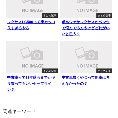
まとめ記事
まとめ記事
レクサスLC500って車カッコ
ポルシェかレクサスかベンツ
良すぎるやろ
で悩んでるんやけどどれがい
いと思う？
まとめ記事
まとめ記事
中古車って何年落ちまでがギ
中古車買うやつって新車は考
リ買ってもいいセーフライ
えなかったの？
ン？
関連キーワード