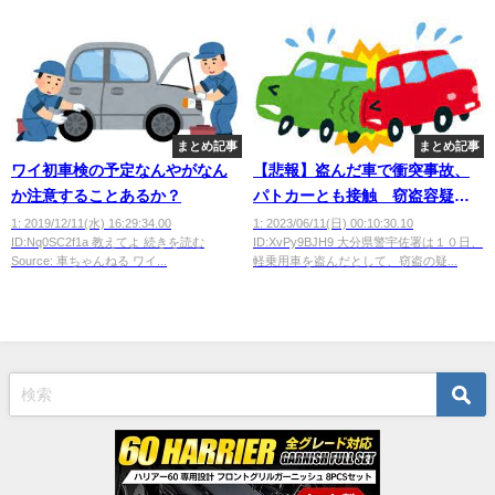
まとめ記事
まとめ記事
ワイ初車検の予定なんやがなん
【悲報】盗んだ車で衝突事故、
か注意することあるか？
パトカーとも接触 窃盗容疑で
高校生ら４人逮捕
1: 2019/12/11(水) 16:29:34.00
1: 2023/06/11(日) 00:10:30.10
ID:Nq0SC2f1a 教えてよ 続きを読む
ID:XvPy9BJH9 大分県警宇佐署は１０日、
Source: 車ちゃんねる ワイ...
軽乗用車を盗んだとして、窃盗の疑...