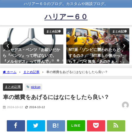
ハリアー６０のブログ。カスタムや雑談ブログ。
ハリアー６０
まとめ記事
まとめ記事
MT派「ゾンビに襲われたらどう
田舎の高卒社会人「さーて、就職
するの？」「MT車しか無かった
したし車(250万円)でも買うカー
ら？」ワイ無免「あのさぁ・・」
w」(維持費月5万円
2019-07-31
2022-09-08
ホーム
まとめ記事
車の燃費をあげるにはなにをしたら良い？
まとめ記事
pickup
車の燃費をあげるにはなにをしたら良い？
2024-10-12
2024-10-12
LINE