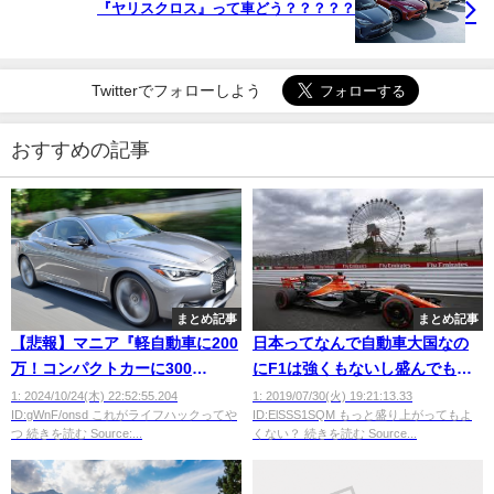
『ヤリスクロス』って車どう？？？？？
Twitterでフォローしよう
おすすめの記事
まとめ記事
まとめ記事
【悲報】マニア『軽自動車に200
日本ってなんで自動車大国なの
万！コンパクトカーに300
にF1は強くもないし盛んでもな
万！！』聖クルマ賢者ワイ『元
いんや？
1: 2024/10/24(木) 22:52:55.204
1: 2019/07/30(火) 19:21:13.33
ID:gWnF/onsd これがライフハックってや
ID:ElSSS1SQM もっと盛り上がってもよ
高級車の中古を100万で購入する
つ 続きを読む Source:...
くない？ 続きを読む Source...
んゴ！』←これ