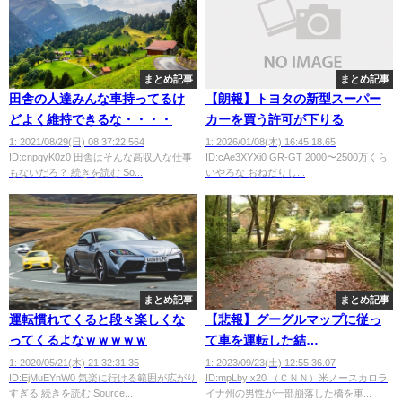
まとめ記事
まとめ記事
田舎の人達みんな車持ってるけ
【朗報】トヨタの新型スーパー
どよく維持できるな・・・・
カーを買う許可が下りる
1: 2021/08/29(日) 08:37:22.564
1: 2026/01/08(木) 16:45:18.65
ID:cnpgyK0z0 田舎はそんな高収入な仕事
ID:cAe3XYXi0 GR-GT 2000〜2500万くら
もないだろ？ 続きを読む So...
いやろな おねだりし...
まとめ記事
まとめ記事
運転慣れてくると段々楽しくな
【悲報】グーグルマップに従っ
ってくるよなｗｗｗｗｗ
て車を運転した結
果・・・・・・
1: 2020/05/21(木) 21:32:31.35
1: 2023/09/23(土) 12:55:36.07
ID:EjMuEYnW0 気楽に行ける範囲が広がり
ID:mpLbyIx20 （ＣＮＮ）米ノースカロラ
すぎる 続きを読む Source...
イナ州の男性が一部崩落した橋を車...