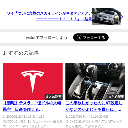
ワイ『ついに念願のスカイラインがキタァアアアア
ーーーーーー！！！！！』→結果
Twitterでフォローしよう
おすすめの記事
まとめ記事
まとめ記事
【朗報】テスラ、1億ドルの大幅
この車欲しかったのにAT設定し
黒字 日産を超える
かないのかよじゃあ買わね←こ
wwwwwwwwwww
れwwwwww
1: 2020/07/23(木) 13:33:41.82
1: 2023/08/17(木) 01:09:30.063
ID:XCOyCm0k0 【シリコンバレー=白石武
ID:BKC6yj2s0 欲しい車がATかMTかって
志】米テスラが22日発表した20...
そんな重要か？ 続きを読む ...