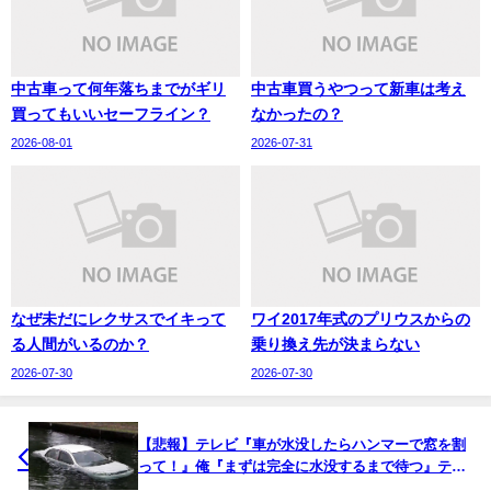
中古車って何年落ちまでがギリ
中古車買うやつって新車は考え
買ってもいいセーフライン？
なかったの？
2026-08-01
2026-07-31
なぜ未だにレクサスでイキって
ワイ2017年式のプリウスからの
る人間がいるのか？
乗り換え先が決まらない
2026-07-30
2026-07-30
【悲報】テレビ『車が水没したらハンマーで窓を割
って！』俺『まずは完全に水没するまで待つ』テレ
ビ『え…？』→結果