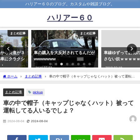
ハリアー６０のブログ。カスタムや雑談ブログ。
ハリアー６０
まとめ記事
まとめ記事
車の購入を大反対されてるんだが
車線ゆずってお礼のウインカー出
wwwwwww
さない奴ｗｗｗｗｗｗｗ
2020-07-03
2019-02-18
ホーム
まとめ記事
車の中で帽子（キャップじゃなくハット）被って運転し
てる人いるでしょ？
まとめ記事
pickup
車の中で帽子（キャップじゃなくハット）被って
運転してる人いるでしょ？
2024-08-04
2024-08-04