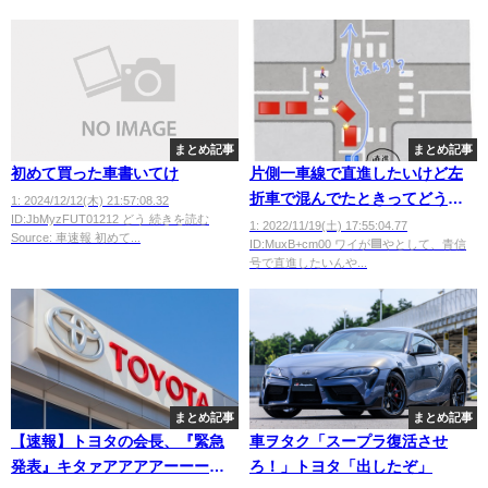
まとめ記事
まとめ記事
初めて買った車書いてけ
片側一車線で直進したいけど左
折車で混んでたときってどうし
1: 2024/12/12(木) 21:57:08.32
ID:JbMyzFUT01212 どう 続きを読む
たらいいんや・・・・
1: 2022/11/19(土) 17:55:04.77
Source: 車速報 初めて...
ID:MuxB+cm00 ワイが🟦やとして、青信
号で直進したいんや...
まとめ記事
まとめ記事
【速報】トヨタの会長、『緊急
車ヲタク「スープラ復活させ
発表』キタァアアアアーーー
ろ！」トヨタ「出したぞ」