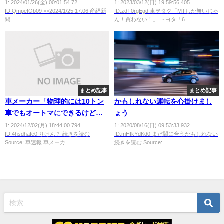
ー！！！！！
1: 2024/01/26(金) 00:01:54.72
1: 2023/03/12(日) 19:59:56.405
ID:QmpefOb09 >>2024/1/25 17:06 産経新
ID:zdT0rgEgd 車ヲタク「MTしか無いじゃ
聞...
ん！買わない！」 トヨタ「6...
まとめ記事
まとめ記事
車メーカー「物理的には10トン
かもしれない運転を心掛けまし
車でもオートマにできるけどせ
ょう
ーへんでー
1: 2024/12/02(月) 18:44:00.794
1: 2020/08/16(日) 09:53:33.932
ID:4hsdhaIe0 りけん？ 続きを読む
ID:mHfkYdKd0 まだ間に合うかもしれない
Source: 車速報 車メーカ...
続きを読む Source: ...