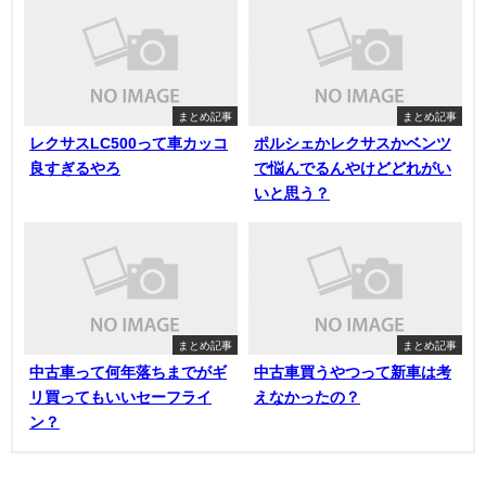
まとめ記事
まとめ記事
レクサスLC500って車カッコ
ポルシェかレクサスかベンツ
良すぎるやろ
で悩んでるんやけどどれがい
いと思う？
まとめ記事
まとめ記事
中古車って何年落ちまでがギ
中古車買うやつって新車は考
リ買ってもいいセーフライ
えなかったの？
ン？