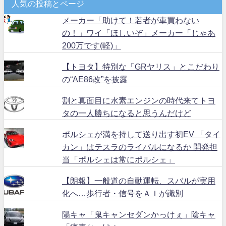
人気の投稿とページ
メーカー「助けて！若者が車買わない
の！」ワイ「ほしいぞ」メーカー「じゃあ
200万です(軽)」
【トヨタ】特別な「GRヤリス」とこだわり
の“AE86改”を披露
割と真面目に水素エンジンの時代来てトヨ
タの一人勝ちになると思うんだけど
ポルシェが満を持して送り出す初EV 「タイ
カン」はテスラのライバルになるか 開発担
当「ポルシェは常にポルシェ」
【朗報】一般道の自動運転、スバルが実用
化へ…歩行者・信号をＡＩが識別
陽キャ「鬼キャンセダンかっけぇ」陰キャ