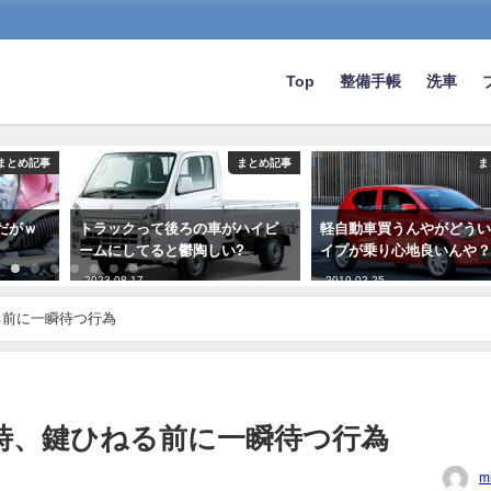
Top
整備手帳
洗車
まとめ記事
まとめ記事
ま
だがｗ
トラックって後ろの車がハイビ
軽自動車買うんやがどう
ームにしてると鬱陶しい?
イプが乗り心地良いんや
2023-08-17
2019-02-25
る前に一瞬待つ行為
時、鍵ひねる前に一瞬待つ行為
m