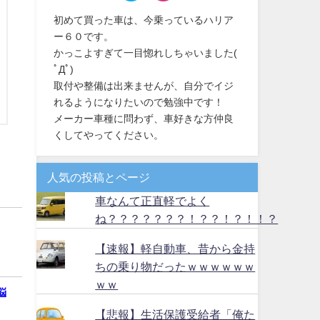
初めて買った車は、今乗っているハリア
ー６０です。
かっこよすぎて一目惚れしちゃいました(
ﾟДﾟ)
取付や整備は出来ませんが、自分でイジ
れるようになりたいので勉強中です！
メーカー車種に問わず、車好きな方仲良
くしてやってください。
人気の投稿とページ
車なんて正直軽でよく
ね？？？？？？？！？？！？！！？
【速報】軽自動車、昔から金持
ちの乗り物だったｗｗｗｗｗｗ
ｗｗ
悩
【悲報】生活保護受給者「俺た