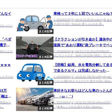
どんなイ
車検って３年に１回でいいんじゃね
1: 2020/01/20(月) 08:15:13.35 ID:weKa7ylE
ぎ 続きを読む Source: 車ちゃんねる 車...
Fy30 かっこい
まとめ記事
」「ペダ
【クラクションが引き金か】連休中
電子
道路で”あおり運転”急ブレーキでペ
トル投げつけ
u00303 なんな
1: 2019/05/03(金) 06:32:17.41 ID:aJ6Y0Wu
デンウィークで、各地で大渋滞が発生していますが
まとめ記事
ｗｗｗｗ
【悲報】結局、水を電気分解して走
で走るクルマ』は完成しなかった
wwwwwww
YcGd レクサスか
1: 2023/06/03(土) 14:22:41.796 ID:snPQp3y
くらいに騒がれたもんだけど 続きを読む Sour..
まとめ記事
53万
車好きなお前らはどんな車のっとん
「俺は
(´・ω・｀)
v9M 帝国ホテ
1: 2022/06/04(土) 00:52:53.769 ID:ixRtmm5V
..
｀)参考にしてやる 続きを読む Source...
まとめ記事