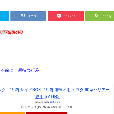
r
はてブ
Pocket
Feedly
D:T7ujblcV0
ねる前に一瞬待つ行為
ク ゴミ箱 サイドBOXゴミ箱 運転席用 トヨタ 60系ハリアー
専用 SY-HR3
posted with
カエレバ
槌屋ヤック(Tsuchiya Yac) 2015-07-01