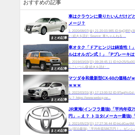
おすすめの記事
車はクラウンに乗りたいんだけど
メージ？
1: 2020/08/07(金) 21:20:03.985 ID:6gQlR
い 続きを読む Source: 車ちゃんねる ...
まとめ記事
車オタク「ドアヒンジは鋳造性！
ルはオルガン式！」「Pブレーキは
式！」
1: 2019/03/03(日) 09:28:45.11 ID:h2r25/S
んこいつら😅 続きを読む ...
まとめ記事
マツダ令和最新型CX-60の価格が
ｗｗｗ
1: 2022/03/31(木) 17:13:00.52 ID:9Tapl
な？ https://www.webcg.ne...
まとめ記事
JR東海(インフラ最強)「平均年収7
円」←え？ トヨタ(メーカー最強)
865万円！」←うーん……
1: 2021/05/23(日) 17:27:36.44 ID:lnLdGa
ル(宿泊最強)「平均年収586万円！」 ゼンショ.
まとめ記事