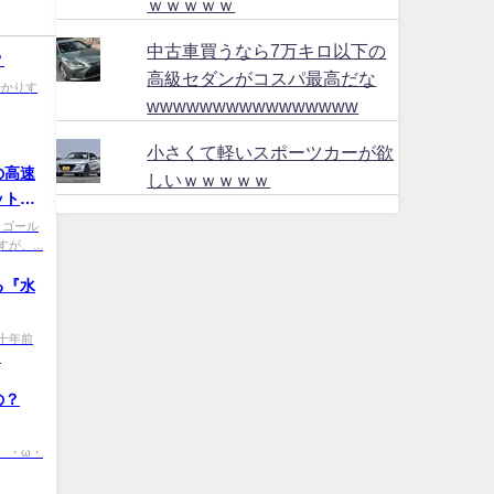
ｗｗｗｗｗ
中古車買うなら7万キロ以下の
？
高級セダンがコスパ最高だな
 金かかりす
wwwwwwwwwwwwwwww
小さくて軽いスポーツカーが欲
の高速
しいｗｗｗｗｗ
ットボ
Z9 ゴール
、...
る『水
w0 十年前
.
の？
0 (´・ω・