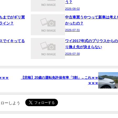
う？
2026-08-02
ちまでがギリ買
中古車買うやつって新車は考え
ライン？
かったの？
2026-07-31
スでイキってる
ワイ2017年式のプリウスからの
り換え先が決まらない
2026-07-30
ｗｗｗ
【悲報】20歳の運転免許保有率「5割」←これｗｗ
ｗｗｗ
でフォローしよう