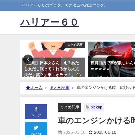
ハリアー６０のブログ。カスタムや雑談ブログ。
ハリアー６０
まとめ記事
まとめ記事
油断で歩
【悲報】日本女さん「え？あた
投資目的で車が欲しいん
しまうか
し女だし譲ってくれるから大丈
ｗｗｗｗｗ
運転した
夫だよ笑？」車「オラァ！」ﾄﾞﾝ
2022-07-27
ｯ!
ホーム
まとめ記事
車のエンジンかける時、鍵ひね
2021-10-24
まとめ記事
pickup
シェア
車のエンジンかける
2025-01-10
2025-01-10
Tweet