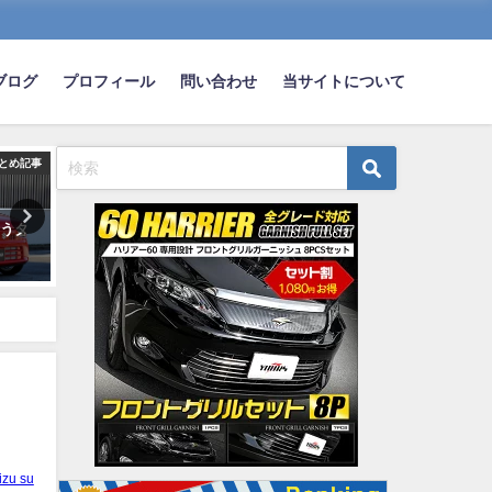
ブログ
プロフィール
問い合わせ
当サイトについて
とめ記事
まとめ記事
ま
いうタ
お前らって車買う時どうやって
最新の車「ライトが完全オ
？
選んだ？
です、ウインカーがパキっ
れません」
2020-09-20
2022-07-15
izu su