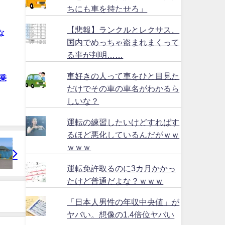
ちにも車を持たせろ」
【悲報】ランクルとレクサス、
な
国内でめっちゃ盗まれまくって
る事が判明……
車好きの人って車をひと目見た
乗
だけでその車の車名がわかるら
しいな？
運転の練習したいけどすればす
るほど悪化しているんだがｗｗ
ｗｗｗ
運転免許取るのに3カ月かかっ
たけど普通だよな？ｗｗｗ
「日本人男性の年収中央値」が
ヤバい。想像の1.4倍位ヤバい