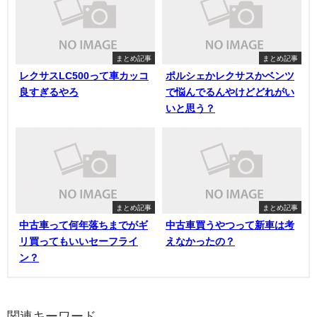
まとめ記事
まとめ記事
レクサスLC500って車カッコ
ポルシェかレクサスかベンツ
良すぎるやろ
で悩んでるんやけどどれがい
いと思う？
まとめ記事
まとめ記事
中古車って何年落ちまでがギ
中古車買うやつって新車は考
リ買ってもいいセーフライ
えなかったの？
ン？
関連キーワード