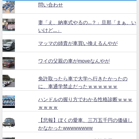
問い合わせ
妻「え、納車式やるの...？」旦那「まぁ、い
いけど...」
マッマの姉貴が車買い換えるんやが
ワイの父親の車がmoveなんやが
免許取ったら車で大学へ行きたかったの
に、車通学禁止だったｗｗｗｗｗｗ
ハンドルの握り方でわかる性格診断ｗｗｗ
ｗｗｗｗ
【悲報】ぼくの愛車、三万五千円の価値し
かなかったwwwwwwww