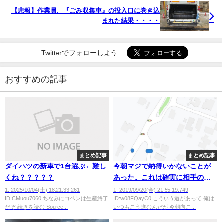
【悲報】作業員、『ごみ収集車』の投入口に巻き込
まれた結果・・・・
Twitterでフォローしよう
おすすめの記事
まとめ記事
まとめ記事
ダイハツの新車で1台選ぶ←難し
今朝マジで納得いかないことが
くね？？？？？
あった。これは確実に相手の車
が悪いよな？
1: 2025/10/04(土) 18:21:33.261
1: 2019/09/20(金) 21:55:19.749
ID:CMuou7060 ちなみにコペンは生産終了
ID:w08FQayC0 こういう道があって 俺は
だぞ 続きを読む Source...
いつもこう進むんだが 今朝向こ...