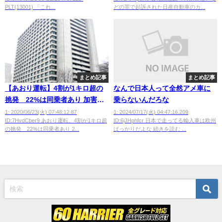
PLT(13001) 「これ...
どの罪で起訴された日産自動車のカ...
まとめ記事
まとめ記事
【あおり運転】4割が1キロ超の
なんで日本人って全然アメ車に
挑発 22%は同乗者あり 加害者
乗らないんだろな
年齢は40代が最多
1: 2020/06/23(火) 07:48:12.87
1: 2024/07/17(水) 04:47:16.209
ID:7HvdCber9 あおり運転、4割が1キロ超
ID:6jJHphfcr 日本で走ってる輸入車は欧州
の挑発 22%は同乗者あり 2...
ばっかりだよな 続きを読む ...