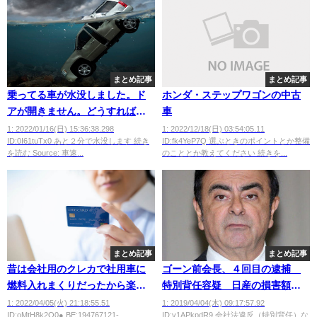
まとめ記事
まとめ記事
乗ってる車が水没しました。ド
ホンダ・ステップワゴンの中古
アが開きません。どうすればい
車
いですか？
1: 2022/01/16(日) 15:36:38.298
1: 2022/12/18(日) 03:54:05.11
ID:0I61tuTx0 あと２分で水没します 続き
ID:fk4YeP7Q 選ぶときのポイントとか整備
を読む Source: 車速...
のこととか教えてください 続きを...
まとめ記事
まとめ記事
昔は会社用のクレカで社用車に
ゴーン前会長、４回目の逮捕
燃料入れまくりだったから楽だ
特別背任容疑 日産の損害額は5
よなｗｗｗｗｗ
億円超
1: 2022/04/05(火) 21:18:55.51
1: 2019/04/04(木) 09:17:57.92
ID:oMtH8k2O0● BE:194767121-
ID:v1APkpdR9 会社法違反（特別背任）な