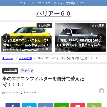
ハリアー６０のブログ。カスタムや雑談ブログ。
ハリアー６０
まとめ記事
まとめ記事
現行国産車のコンパクトカーで1
【朗報】BMW、燃料電池を搭載
番速くてパワーある車欲しいんだ
した世界初の防弾装甲車を発表
けど何かな？wwwwwww
2021-09-15
2019-03-14
ホーム
まとめ記事
車のエアコンフィルターを自分で替えたぞ！！！！
まとめ記事
pickup
車のエアコンフィルターを自分で替えた
ぞ！！！！
2025-04-19
2025-04-19