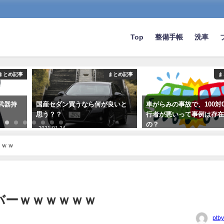
Top
整備手帳
洗車
まとめ記事
まとめ記事
ま
武器持
国産セダン買うなら何が良いと
車がらみの事故で、100対
思う？？
行者が悪いって事例は存
の？
2021-01-24
2019-04-27
ｗｗｗ
バーｗｗｗｗｗｗ
ptb