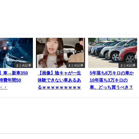
まとめ記事
まとめ記事
まとめ記事
】車→新車350
【画像】陰キャが一生
5年落ち8万キロの車か
持費年間50
体験できない車あるあ
10年落ち3万キロの
・・
るｗｗｗｗｗｗｗｗｗ
車、どっち買うべき？