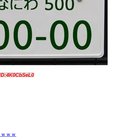
ID:4K0CbSeL0
ｗｗｗｗ