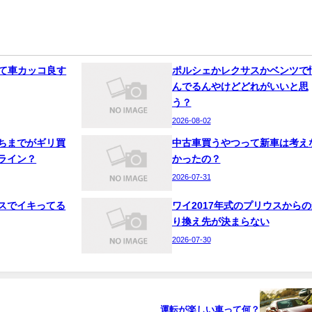
って車カッコ良す
ポルシェかレクサスかベンツで
んでるんやけどどれがいいと思
う？
2026-08-02
ちまでがギリ買
中古車買うやつって新車は考え
ライン？
かったの？
2026-07-31
スでイキってる
ワイ2017年式のプリウスからの
り換え先が決まらない
2026-07-30
運転が楽しい車って何？