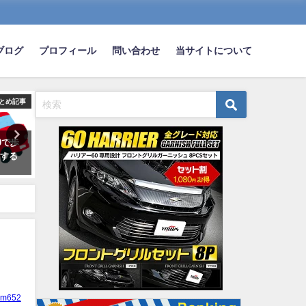
ブログ
プロフィール
問い合わせ
当サイトについて
とめ記事
まとめ記事
ま
0で歩
整備がヤバすぎて炎上した車が
【朗報】アメリカ乗用車ベ
在する
コチラwwwwww
5、日本車独占ｗｗｗｗｗｗ
2022-06-05
2019-02-09
ym652