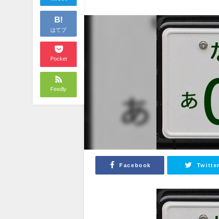
B!
はてブ
Pocket
Feedly
Facebook
Twitte