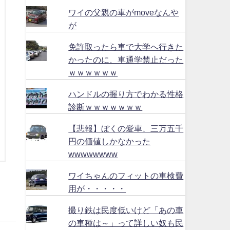
ワイの父親の車がmoveなんや
が
免許取ったら車で大学へ行きた
かったのに、車通学禁止だった
ｗｗｗｗｗｗ
ハンドルの握り方でわかる性格
診断ｗｗｗｗｗｗｗ
【悲報】ぼくの愛車、三万五千
円の価値しかなかった
wwwwwwww
ワイちゃんのフィットの車検費
用が・・・・・
撮り鉄は民度低いけど「あの車
の車種は～」って詳しい奴も民