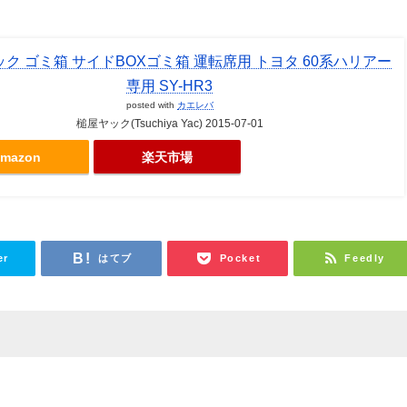
ク ゴミ箱 サイドBOXゴミ箱 運転席用 トヨタ 60系ハリアー
専用 SY-HR3
posted with
カエレバ
槌屋ヤック(Tsuchiya Yac) 2015-07-01
mazon
楽天市場
er
はてブ
Pocket
Feedly