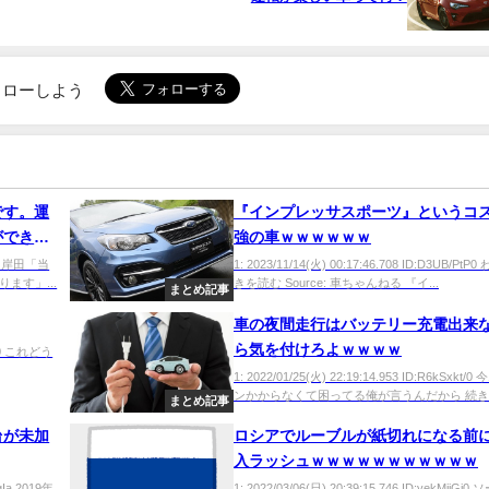
でフォローしよう
です。運
『インプレッサスポーツ』というコ
ができな
強の車ｗｗｗｗｗｗ
1Y0 岸田「当
1: 2023/11/14(火) 00:17:46.708 ID:D3UB/PtP
ます」...
きを読む Source: 車ちゃんねる 『イ...
まとめ記事
車の夜間走行はバッテリー充電出来
ら気を付けろよｗｗｗｗ
T540 これどう
1: 2022/01/25(火) 22:19:14.953 ID:R6kSxkt/
ンかからなくて困ってる俺が言うんだから 続きを
まとめ記事
台が未加
ロシアでルーブルが紙切れになる前
入ラッシュｗｗｗｗｗｗｗｗｗｗｗ
qIa 2019年
1: 2022/03/06(日) 20:39:15.746 ID:yekMiiG