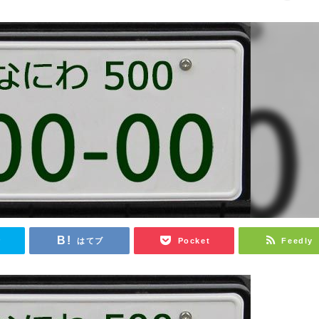
r
はてブ
Pocket
Feedly