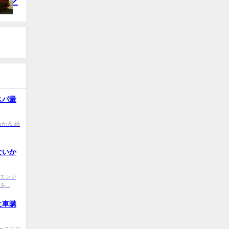
スパ最
0 わかる 続
ないか
0 今エンジ
...
に車購
i0 ソースはロ