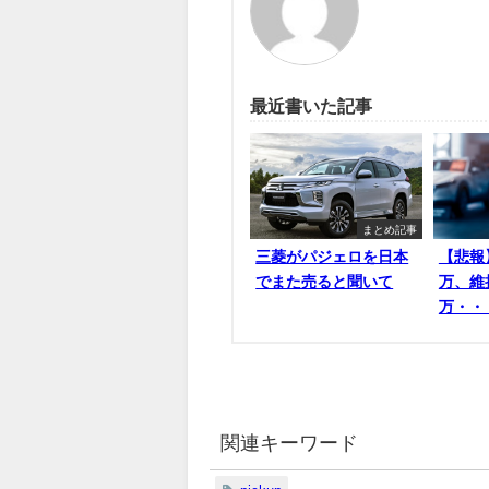
最近書いた記事
まとめ記事
三菱がパジェロを日本
【悲報
でまた売ると聞いて
万、維
万・・
関連キーワード