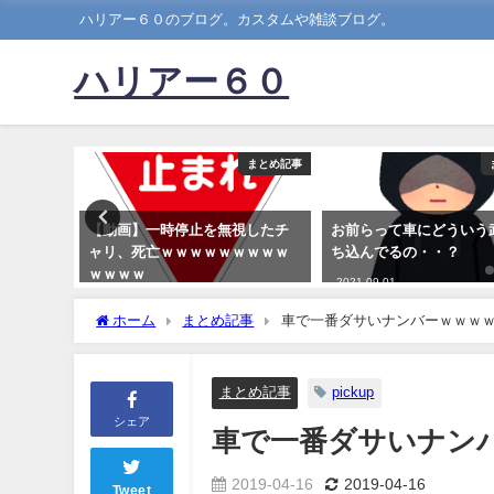
ハリアー６０のブログ。カスタムや雑談ブログ。
ハリアー６０
まとめ記事
まとめ記事
アってど
【動画】一時停止を無視したチ
お前らって車にどういう
ャリ、死亡ｗｗｗｗｗｗｗｗｗ
ち込んでるの・・？
ｗｗｗｗ
2021-09-01
2023-05-13
ホーム
まとめ記事
車で一番ダサいナンバーｗｗｗ
まとめ記事
pickup
シェア
車で一番ダサいナン
2019-04-16
2019-04-16
Tweet