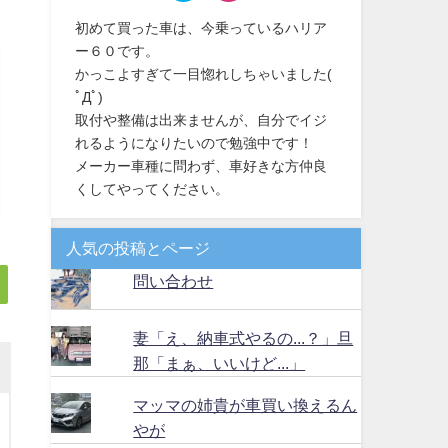
初めて買った車は、今乗っているハリア
ー６０です。
かっこよすぎて一目惚れしちゃいました(
ﾟДﾟ)
取付や整備は出来ませんが、自分でイジ
れるようになりたいので勉強中です！
メーカー車種に問わず、車好きな方仲良
くしてやってください。
人気の投稿とページ
問い合わせ
妻「え、納車式やるの...？」旦
那「まぁ、いいけど...」
マッマの姉貴が車買い換えるん
やが