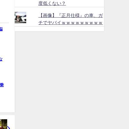
度低くない？
【画像】『正月仕様』の車、ガ
チでヤバイｗｗｗｗｗｗｗｗｗ
悩
な
乗