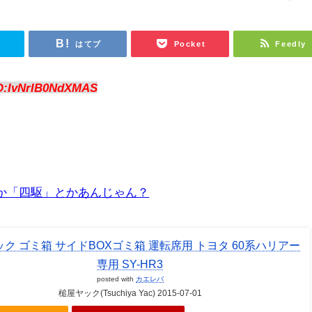
r
はてブ
Pocket
Feedly
D:IvNrIB0NdXMAS
とか「四駆」とかあんじゃん？
ク ゴミ箱 サイドBOXゴミ箱 運転席用 トヨタ 60系ハリアー
専用 SY-HR3
posted with
カエレバ
槌屋ヤック(Tsuchiya Yac) 2015-07-01