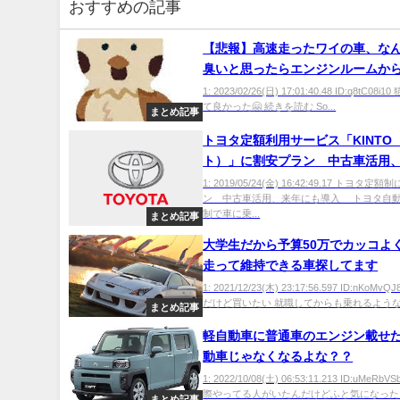
おすすめの記事
【悲報】高速走ったワイの車、な
臭いと思ったらエンジンルームか
の丸焼きが見つかる
1: 2023/02/26(日) 17:01:40.48 ID:q8tC08
て良かった🤗 続きを読む So...
まとめ記事
トヨタ定額利用サービス「KINTO
ト）」に割安プラン 中古車活用
も導入
1: 2019/05/24(金) 16:42:49.17 トヨタ
ン 中古車活用、来年にも導入 トヨタ自
制で車に乗...
まとめ記事
大学生だから予算50万でカッコよ
走って維持できる車探してます
1: 2021/12/23(木) 23:17:56.597 ID:nKoMv
だけど買いたい 就職してからも乗れるような車 
まとめ記事
軽自動車に普通車のエンジン載せ
動車じゃなくなるよな？？
1: 2022/10/08(土) 06:53:11.213 ID:uMeRb
際やってる人がいたんだけどふと気になった 続
まとめ記事