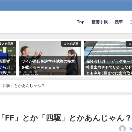
Top
整備手帳
洗車
まとめ記事
まとめ記事
ま
ち見ず
ワイが運転免許学科試験の極意
保険会社3社、ビッグモー
からガ
を教えるｗｗｗｗｗｗ
社員出向させていた…なぜ
ババア
とも今年3月までに出向取
2023-05-20
ﾝﾄﾞﾙ
2023-07-23
か「四駆」とかあんじゃん？
「FF」とか「四駆」とかあんじゃん
m