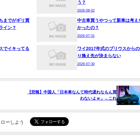
う？
2026-08-02
ちまでがギリ買
中古車買うやつって新車は考え
ライン？
かったの？
2026-07-31
スでイキってる
ワイ2017年式のプリウスからの
り換え先が決まらない
2026-07-30
【悲報】中国人「日本車なんて時代遅れなもん買
わないよｗ」←これ
でフォローしよう