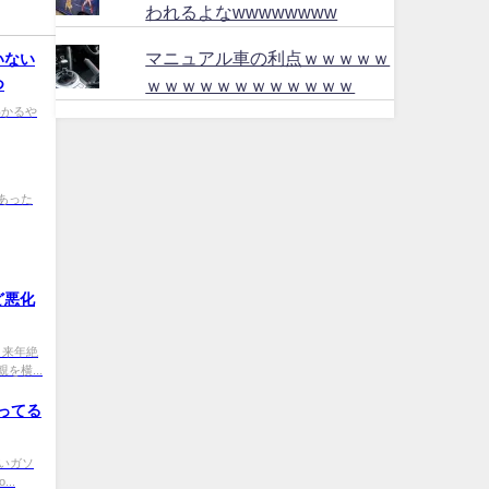
われるよなwwwwwwww
マニュアル車の利点ｗｗｗｗｗ
いない
ｗｗｗｗｗｗｗｗｗｗｗｗ
つ
0 わかるや
HM あった
ど悪化
W0 来年絶
横...
迷ってる
d 安いガソ
..