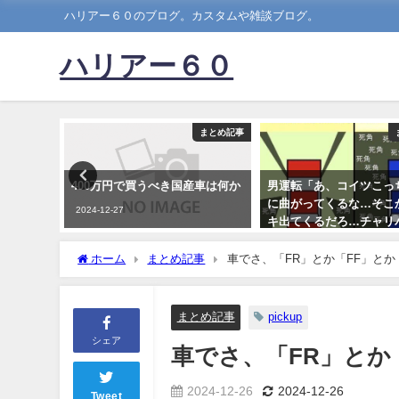
ハリアー６０のブログ。カスタムや雑談ブログ。
ハリアー６０
まとめ記事
まとめ記事
ワイにおす
400万円で買うべき国産車は何か
男運転「あ、コイツこっ
ｗ
に曲がってくるな…そこ
2024-12-27
キ出てくるだろ…チャリ
俺の車認識してねえな…」ﾊ
ｸｲｸｲ
ホーム
まとめ記事
車でさ、「FR」とか「FF」と
2023-06-11
まとめ記事
pickup
シェア
車でさ、「FR」とか
2024-12-26
2024-12-26
Tweet