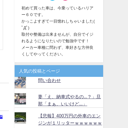
初めて買った車は、今乗っているハリア
ー６０です。
かっこよすぎて一目惚れしちゃいました(
ﾟДﾟ)
取付や整備は出来ませんが、自分でイジ
れるようになりたいので勉強中です！
メーカー車種に問わず、車好きな方仲良
くしてやってください。
人気の投稿とページ
問い合わせ
妻「え、納車式やるの...？」旦
那「まぁ、いいけど...」
【悲報】400万円の外車のエン
悩
ジンが１リッターｗｗｗｗｗｗ