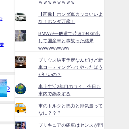
ｗｗｗｗｗｗｗｗ
【画像】ホンダ車カッコいいよ
な
な！ホンダ万歳！
BMWが一般道で時速194km出
して国産車と事故った結果
乗
wwwwwwwww
プリウス納車予定なんだけど新
車コーティングってやったほう
がいいの？
車上生活2年目のワイ、今日も
車内で鍋をする
車のトルクと馬力と排気量って
なに？？？
プリキュアの痛車はセンスが問