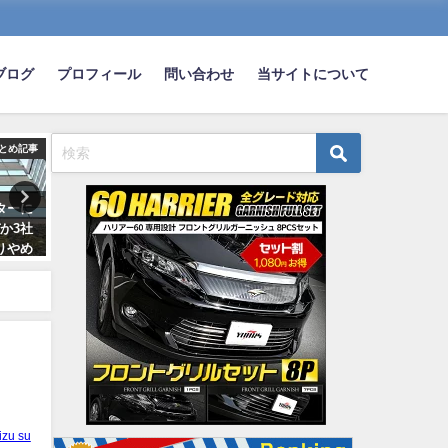
ブログ
プロフィール
問い合わせ
当サイトについて
とめ記事
まとめ記事
ま
ターに
バカ「改造車で制限速度の2倍で
結局のところ車で収入わか
か3社
タイムアタックや！」→逮捕
なｗｗｗｗｗｗｗ
りやめ
2022-10-29
2022-07-16
？
izu su