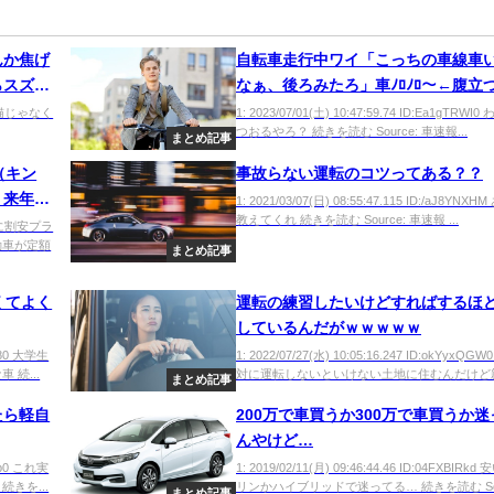
んか焦げ
自転車走行中ワイ「こっちの車線車
らスズメ
なぁ、後ろみたろ」車ﾉﾛﾉﾛ〜←腹立
i10 猫じゃなく
1: 2023/07/01(土) 10:47:59.74 ID:Ea1gTRWI
つおるやろ？ 続きを読む Source: 車速報...
まとめ記事
（キン
事故らない運転のコツってある？？
、来年に
1: 2021/03/07(日) 08:55:47.115 ID:/aJ8YNX
教えてくれ 続きを読む Source: 車速報 ...
定額制に割安プラ
動車が定額
まとめ記事
くてよく
運転の練習したいけどすればするほ
しているんだがｗｗｗｗｗ
QJ80 大学生
1: 2022/07/27(水) 10:05:16.247 ID:okYyxQG
続...
対に運転しないといけない土地に住むんだけど親を
まとめ記事
たら軽自
200万で車買うか300万で車買うか
んやけど…
VSb0 これ実
1: 2019/02/11(月) 09:46:44.46 ID:04FXBIRk
きを...
リンかハイブリッドで迷ってる… 続きを読む So.
まとめ記事