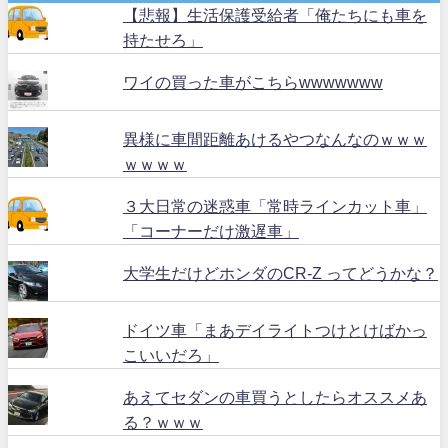
【悲報】生活保護受給者「俺たちにも車を
持たせろ」
ワイの買った車がこちらwwwwwww
異様に車間距離あけるやつなんなのｗｗｗ
ｗｗｗｗ
３大日常の迷惑車「常時ラインカット車」
「コーナーだけ激遅車」
大学生だけどホンダのCR-Z ってどうかな？
ドイツ車「まあデイライトつけとけばかっ
こいいだろ」
あえてセダンの車買うとしたらオススメあ
る？ｗｗｗ