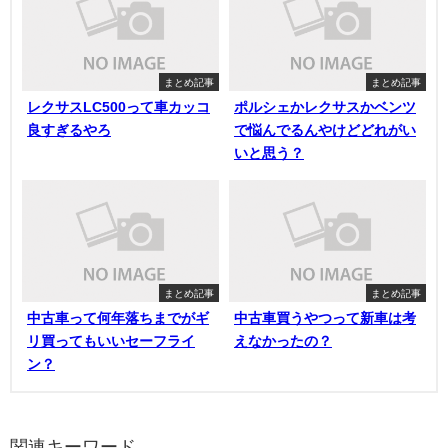
まとめ記事
まとめ記事
レクサスLC500って車カッコ
ポルシェかレクサスかベンツ
良すぎるやろ
で悩んでるんやけどどれがい
いと思う？
まとめ記事
まとめ記事
中古車って何年落ちまでがギ
中古車買うやつって新車は考
リ買ってもいいセーフライ
えなかったの？
ン？
関連キーワード