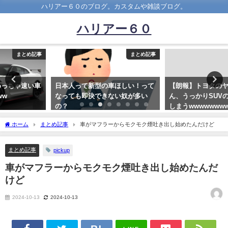
ハリアー６０のブログ。カスタムや雑談ブログ。
ハリアー６０
まとめ記事
まとめ記事
日本人って新型の車ほしい！って
【朗報】トヨタのヤリスクロスさ
なっても即決できない奴が多い
ん、うっかりSUVの天下を取って
の？
しまうwwwwwwwwwww
2020-12-30
2020-09-06
ホーム
まとめ記事
車がマフラーからモクモク煙吐き出し始めたんだけど
まとめ記事
pickup
車がマフラーからモクモク煙吐き出し始めたんだ
けど
2024-10-13
2024-10-13