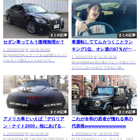
まとめ記事
まとめ記事
セダン車ってもう復権無理か？
車運転しててムカつくことラン
キング1位、オレ達の87％が一致
1: 2022/07/18(月) 22:09:18.632
ID:ghvkhZrNp セダンである必要はないけ
するｗｗｗｗｗ
1: 2023/07/21(金) 12:31:15.92
どセダンで困ることもねーだろ ...
ID:mprWe8rad 前の車がブレーキ踏んでか
らウインカーを出す ですね？ 続...
まとめ記事
まとめ記事
アメリカ車といえば「デロリア
これが令和の若者が憧れる車の
ン・ナイト2000」他にあげる車
代表格wwwwwwwwwwww
は？
1: 2021/03/22(月) 01:13:30.29
1: 2022/08/17(水) 10:25:25.708
ID:el2is5Ff0● BE:144189134-2BP(2000) ナ
ID:DF1OnopZ0 ベンツ Gクラス G63