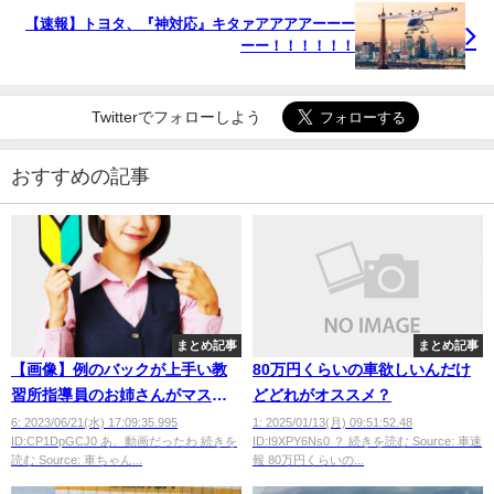
【速報】トヨタ、『神対応』キタァアアアアーーー
ーー！！！！！！
Twitterでフォローしよう
おすすめの記事
まとめ記事
まとめ記事
【画像】例のバックが上手い教
80万円くらいの車欲しいんだけ
習所指導員のお姉さんがマスク
どどれがオススメ？
外した結果wwwwww
6: 2023/06/21(水) 17:09:35.995
1: 2025/01/13(月) 09:51:52.48
ID:CP1DpGCJ0 あ、動画だったわ 続きを
ID:I9XPY6Ns0 ？ 続きを読む Source: 車速
読む Source: 車ちゃん...
報 80万円くらいの...