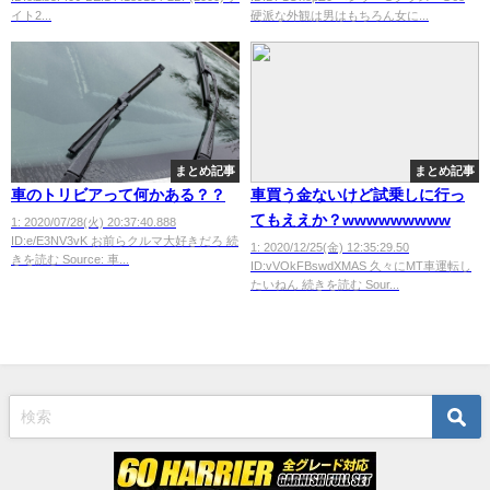
イト2...
硬派な外観は男はもちろん女に...
まとめ記事
まとめ記事
車のトリビアって何かある？？
車買う金ないけど試乗しに行っ
てもええか？wwwwwwwww
1: 2020/07/28(火) 20:37:40.888
ID:e/E3NV3vK お前らクルマ大好きだろ 続
1: 2020/12/25(金) 12:35:29.50
きを読む Source: 車...
ID:vVOkFBswdXMAS 久々にMT車運転し
たいねん 続きを読む Sour...