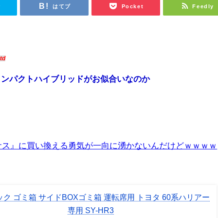
r
はてブ
Pocket
Feedly
td
コンパクトハイブリッドがお似合いなのか
クサス』に買い換える勇気が一向に湧かないんだけどｗｗｗｗ
ク ゴミ箱 サイドBOXゴミ箱 運転席用 トヨタ 60系ハリアー
専用 SY-HR3