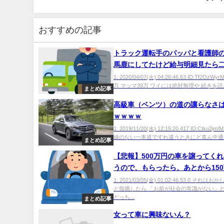
おすすめの記事
トラック運転手のパッパと看護師
馬鹿にしてたけど給与明細見たら
に87万稼いでたｗ
1: 2020/04/07(火) 04:26:46.63 ID:Tf2OzW
万 マッマ39万 ワイには絶対無理や 続きを読..
まとめ記事
高級車（ベンツ）の道の讓らなさ
ｗｗｗｗ
1: 2019/11/20(水) 12:15:20.417 ID:Ctku2jm
線のない一本道ですれ違うときにど真ん中通っ.
まとめ記事
【悲報】500万円の車を譲ってく
うので、もらったら、あとから15
されたんだがwwwwwwwwwwww
1: 2021/03/05(金) 01:02:46.53 0 それ
と指摘したら 「お前が社会の常識がない」
どっち...
まとめ記事
女って車に興味ないん？