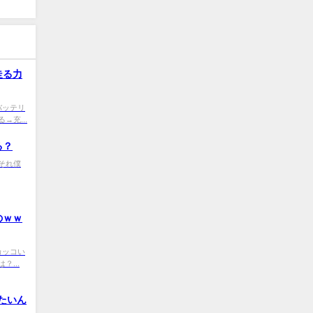
走る力
T0 バッテリ
充...
る？
D0 それ僕
のｗｗ
D0 カッコい
...
いたいん