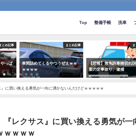
Top
整備手帳
洗車
まとめ記事
まとめ記事
ま
てやっぱ
車間詰めてくるやつうぜえｗｗ
【悲報】無免許車検切れD
ｗｗｗｗ
案の定事故り、逮捕
wwwwwwwwwwwww
2021-04-29
2021-06-11
サス』に買い換える勇気が一向に湧かないんだけどｗｗｗｗｗ
イ、『レクサス』に買い換える勇気が一
ｗｗｗｗｗ