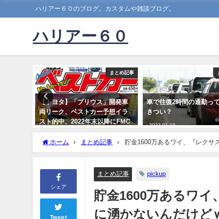
ハリアー６０のブログ。カスタムや雑談ブログ。
ハリアー６０
まとめ記事
まとめ記事
仕様変更
【トヨタ】「プリウス」開発車
車で往復2時間の通勤っ
たなブラ
両リーク、ベストカー予想イラ
きつい？
スト的中、2022年末以降にFMC
2023-01-10
予定
ホーム
まとめ記事
貯金1600万あるワイ、『レク
2022-09-19
まとめ記事
pickup
シェア
貯金1600万あるワ
に湧かないんだけど
Tweet