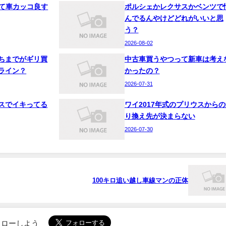
って車カッコ良す
ポルシェかレクサスかベンツで
んでるんやけどどれがいいと思
う？
2026-08-02
ちまでがギリ買
中古車買うやつって新車は考え
ライン？
かったの？
2026-07-31
スでイキってる
ワイ2017年式のプリウスからの
り換え先が決まらない
2026-07-30
100キロ追い越し車線マンの正体
でフォローしよう