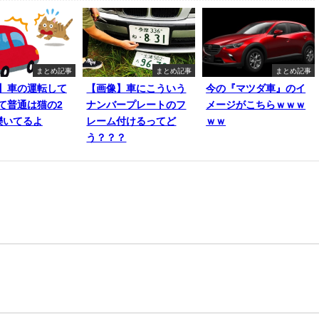
まとめ記事
まとめ記事
まとめ記事
】車の運転して
【画像】車にこういう
今の『マツダ車』のイ
て普通は猫の2
ナンバープレートのフ
メージがこちらｗｗｗ
轢いてるよ
レーム付けるってど
ｗｗ
う？？？