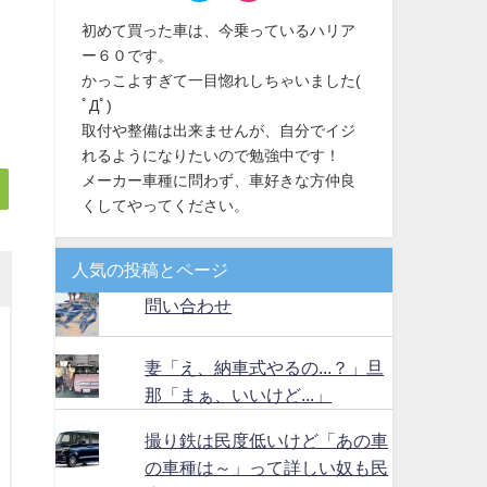
初めて買った車は、今乗っているハリア
ー６０です。
かっこよすぎて一目惚れしちゃいました(
ﾟДﾟ)
取付や整備は出来ませんが、自分でイジ
れるようになりたいので勉強中です！
メーカー車種に問わず、車好きな方仲良
くしてやってください。
人気の投稿とページ
問い合わせ
妻「え、納車式やるの...？」旦
那「まぁ、いいけど...」
撮り鉄は民度低いけど「あの車
の車種は～」って詳しい奴も民