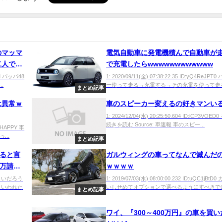
のマッマ
電気自動車に発電機積んで自動車が
二人で月
で充電したらwwwwwwwwwwww
yrM パッパ48
1: 2020/09/11(金) 07:38:22.35 ID:yQ4ReJP
.
ー使って走る→充電する→その充電を使って走る→
まとめ記事
は異常ｗ
車のスピーカー変えるの好きマンい
1: 2024/12/04(水) 20:25:50.604 ID:lCP3VOE
続きを読む Source: 車速報 車のスピー...
/MHAPPY 車
..
まとめ記事
れると言
ガルウィングの車ってなんで滅んだ
0万請求
ｗｗｗｗ
w
はおかしいだろう
1: 2019/07/03(水) 08:00:00.232 ID:uQC1jBt
といわれた
いしせめてオプションで選べるようにすべきでは？
まとめ記事
ワイ、『300～400万円』の車を買