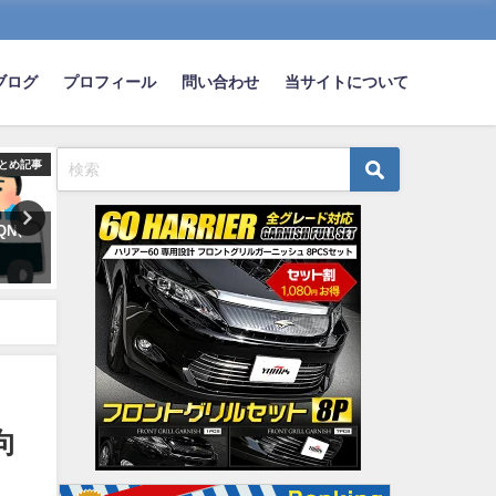
ブログ
プロフィール
問い合わせ
当サイトについて
とめ記事
まとめ記事
ま
QN、
大学生俺さん、スポーツカーで
MT車ってコーヒー飲む時ど
暇つぶしにドライブしてしまう
んの？
ｗｗｗｗｗ
2024-01-16
2019-08-07
向