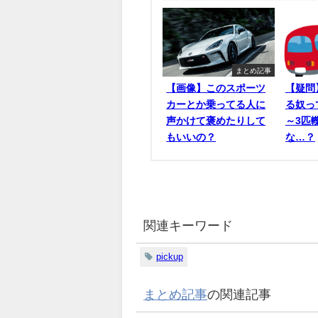
まとめ記事
【画像】このスポーツ
【疑問
カーとか乗ってる人に
る奴っ
声かけて褒めたりして
～3匹
もいいの？
な…？
関連キーワード
pickup
まとめ記事
の関連記事