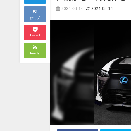
2024-08-14
2024-08-14
B!
はてブ
Pocket
Feedly