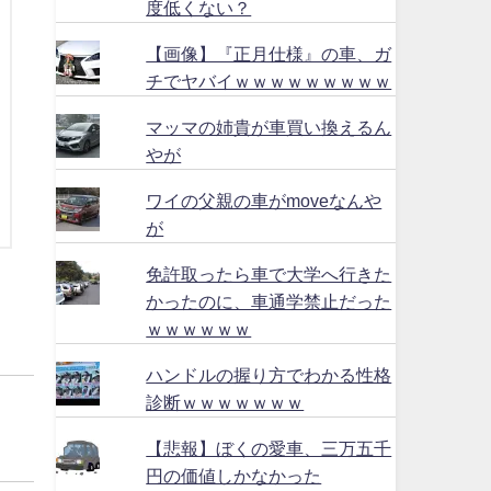
度低くない？
【画像】『正月仕様』の車、ガ
チでヤバイｗｗｗｗｗｗｗｗｗ
マッマの姉貴が車買い換えるん
やが
ワイの父親の車がmoveなんや
が
免許取ったら車で大学へ行きた
かったのに、車通学禁止だった
ｗｗｗｗｗｗ
ハンドルの握り方でわかる性格
診断ｗｗｗｗｗｗｗ
【悲報】ぼくの愛車、三万五千
円の価値しかなかった