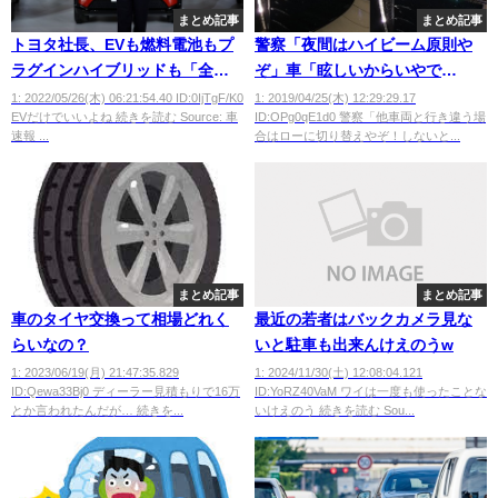
まとめ記事
まとめ記事
トヨタ社長、EVも燃料電池もプ
警察「夜間はハイビーム原則や
ラグインハイブリッドも「全部
ぞ」車「眩しいからいやで
本気だ」
す！」
1: 2022/05/26(木) 06:21:54.40 ID:0IjTgF/K0
1: 2019/04/25(木) 12:29:29.17
EVだけでいいよね 続きを読む Source: 車
ID:OPg0qE1d0 警察「他車両と行き違う場
速報 ...
合はローに切り替えやぞ！しないと...
まとめ記事
まとめ記事
車のタイヤ交換って相場どれく
最近の若者はバックカメラ見な
らいなの？
いと駐車も出来んけえのうw
1: 2023/06/19(月) 21:47:35.829
1: 2024/11/30(土) 12:08:04.121
ID:Qewa33Bj0 ディーラー見積もりで16万
ID:YoRZ40VaM ワイは一度も使ったことな
とか言われたんだが… 続きを...
いけえのう 続きを読む Sou...