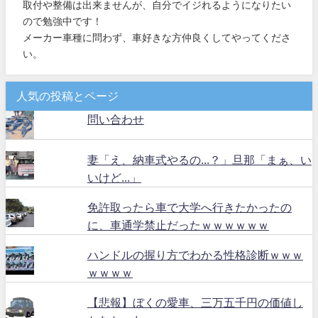
取付や整備は出来ませんが、自分でイジれるようになりたい
ので勉強中です！
メーカー車種に問わず、車好きな方仲良くしてやってくださ
い。
人気の投稿とページ
問い合わせ
妻「え、納車式やるの...？」旦那「まぁ、い
いけど...」
免許取ったら車で大学へ行きたかったの
に、車通学禁止だったｗｗｗｗｗｗ
ハンドルの握り方でわかる性格診断ｗｗｗ
ｗｗｗｗ
【悲報】ぼくの愛車、三万五千円の価値し