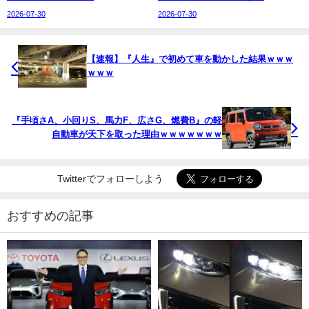
2026-07-30
2026-07-30
【速報】『人生』で初めて車を動かした結果ｗｗｗ
ｗｗｗ
『手頃さA、小回りS、馬力F、広さG、燃費B』の軽
自動車が天下を取った理由ｗｗｗｗｗｗｗ
Twitterでフォローしよう
おすすめの記事