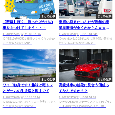
まとめ記事
まとめ記事
【悲報】ぼく、買ったばかりの
車買い替えたいんだが近年の車
車をぶつけてしまう・・・
業界事情が全くわからんｗｗｗ
ｗｗ
1: 2019/05/01(水) 23:03:07.067
1: 2021/06/20(日) 13:10:01.341
ID:Y5Z12ePj00501 修理いくらくらいかか
ID:sAmLbv9z0 25年ぶりに車を買い替え検
る？ 続きを読む Sour...
討してるんだがevやらhvや...
まとめ記事
まとめ記事
ワイ「独身です！趣味は宅トレ
高級外車の値段に見合う価値っ
とゲームの生放送と海までドラ
てなんですか？？
イブです！貯金1600万ありま
1: 2022/06/09(木) 13:15:52.14
1: 2022/03/06(日) 15:51:51.69
ID:Sh2zs3Cm0 これって人生充実してるん
ID:tWVQ5abA0 ステータスとしてのブラン
す！」
か？ 続きを読む Source:...
ド価値的なのは勿論認めるけど、機...