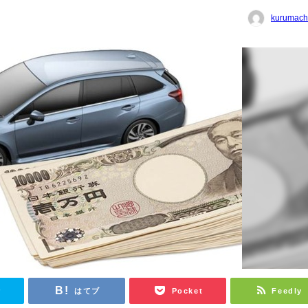
kurumach
r
はてブ
Pocket
Feedly