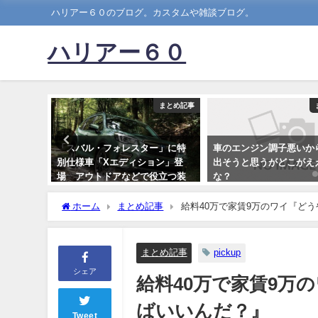
ハリアー６０のブログ。カスタムや雑談ブログ。
ハリアー６０
まとめ記事
まとめ記事
ｗｗｗｗ
「スバル・フォレスター」に特
車のエンジン調子悪いか
別仕様車「Xエディション」登
出そうと思うがどこがえ
場 アウトドアなどで役立つ装
な？
備が充実
2025-07-03
ホーム
まとめ記事
給料40万で家賃9万のワイ『ど
2019-11-28
まとめ記事
pickup
シェア
給料40万で家賃9万
ばいいんだ？』
Tweet