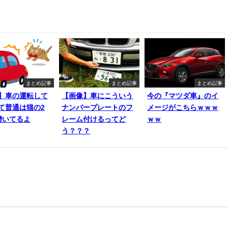
まとめ記事
まとめ記事
まとめ記事
】車の運転して
【画像】車にこういう
今の『マツダ車』のイ
て普通は猫の2
ナンバープレートのフ
メージがこちらｗｗｗ
轢いてるよ
レーム付けるってど
ｗｗ
う？？？