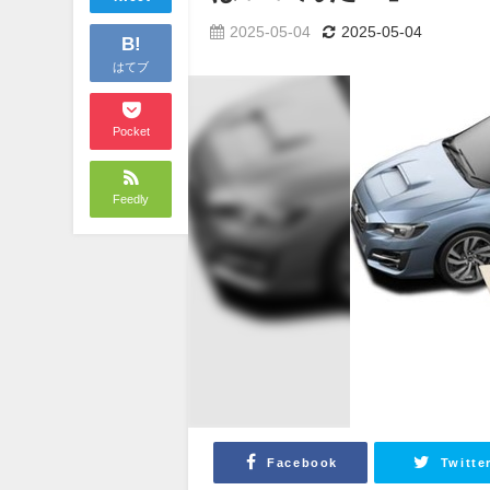
2025-05-04
2025-05-04
B!
はてブ
Pocket
Feedly
Facebook
Twitte