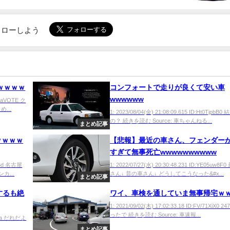
でフォローしよう
ｗｗｗｗ
コンフォートで走りが良くて安い車
wwwwww
G/aVOTE ク
...
1: 2023/08/04(金) 21:08:09.615 ID:Ht0TjpbB
の？ 続きを読む Source: 車ちゃんねる...
まとめ記事
ｗｗｗｗ
【悲報】最近の車さん、フェンダー
すぎて無事死亡wwwwwwwwww
oZBd 名古屋
1: 2022/07/27(水) 20:30:48.231 ID:YE05uw8
カ...
さん↓ 昔の車さん↓ どうしてこうなった&#x...
まとめ記事
するも絶
ワイ、車検を通していま無事帰宅ｗ
1: 2021/09/02(木) 17:02:33.18 ID:FV/71XiX0 
ったで 続きを読む Source: 車速報...
LeSa だれだよ
まとめ記事