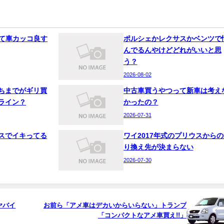
って車カッコ良す
ポルシェかレクサスかベンツで
んでるんやけどどれがいいと思
う？
2026-08-02
ちまでがギリ買
中古車買うやつって新車は考え
ライン？
かったの？
2026-07-31
スでイキってる
ワイ2017年式のプリウスからの
り換え先が決まらない
2026-07-30
ヤバイ
お前ら「アメ車はデカいからいらない」トランプ
「コンパクトなアメ車買え!!」