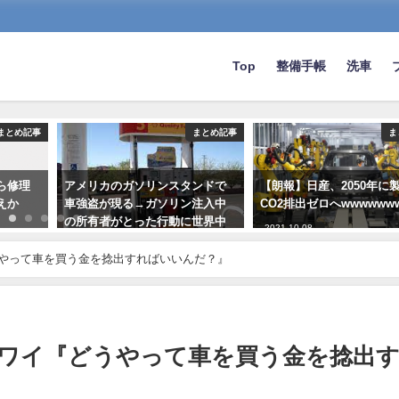
Top
整備手帳
洗車
まとめ記事
まとめ記事
ま
ら修理
アメリカのガソリンスタンドで
【朗報】日産、2050年に
えか
車強盗が現る→ガソリン注入中
CO2排出ゼロへwwwwww
の所有者がとった行動に世界中
2021-10-08
で拍手喝采wwwwwwwww
うやって車を買う金を捻出すればいいんだ？』
2023-08-28
のワイ『どうやって車を買う金を捻出