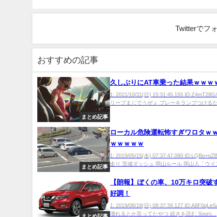
Twitter
おすすめの記事
久しぶりにAT車乗った結果ｗｗｗ
1: 2021/10/31(日) 15:31:45.155 ID:Z4mT28
リープまじでうぜぇ ブレーキランプつけるため
まとめ記事
ローカル危険運転怖すぎワロタｗ
ｗｗｗｗｗ
1: 2019/05/15(水) 07:37:47.090 ID:LQBo+
走り 茨城ダッシュ 岡山ルール 岡山人「ウイン
まとめ記事
【朗報】ぼくの車、10万キロ突破
好調！
1: 2019/08/18(日) 08:37:39.127 ID:A8F0q
壊れるとか言ってたやつ 続きを読む Sourc...
まとめ記事