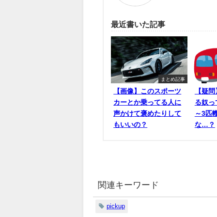
最近書いた記事
まとめ記事
【画像】このスポーツ
【疑問
カーとか乗ってる人に
る奴っ
声かけて褒めたりして
～3匹
もいいの？
な…？
関連キーワード
pickup