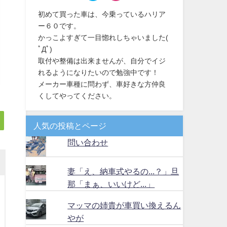
初めて買った車は、今乗っているハリア
ー６０です。
かっこよすぎて一目惚れしちゃいました(
ﾟДﾟ)
取付や整備は出来ませんが、自分でイジ
れるようになりたいので勉強中です！
メーカー車種に問わず、車好きな方仲良
くしてやってください。
人気の投稿とページ
問い合わせ
妻「え、納車式やるの...？」旦
那「まぁ、いいけど...」
マッマの姉貴が車買い換えるん
やが