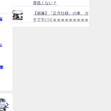
度低くない？
【画像】『正月仕様』の車、ガ
悩
チでヤバイｗｗｗｗｗｗｗｗｗ
な
乗