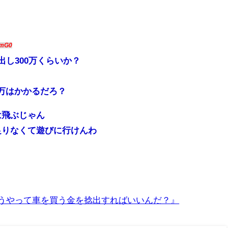
3mG0
出し300万くらいか？
万はかかるだろ？
は飛ぶじゃん
足りなくて遊びに行けんわ
どうやって車を買う金を捻出すればいいんだ？』