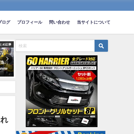
ブログ
プロフィール
問い合わせ
当サイトについて
とめ記事
まとめ記事
ま
製造時
【画像】車が禿げてきた😭
月収29万円・58歳〈タクシ
www
ライバー〉長時間労働も「
2025-01-02
りに低収入」の悲惨…さら
「2024問題」で収入減の悲
2023-08-25
すれ