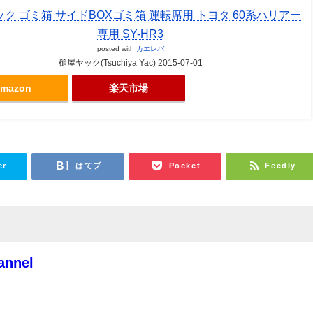
ク ゴミ箱 サイドBOXゴミ箱 運転席用 トヨタ 60系ハリアー
専用 SY-HR3
posted with
カエレバ
槌屋ヤック(Tsuchiya Yac) 2015-07-01
mazon
楽天市場
er
はてブ
Pocket
Feedly
annel