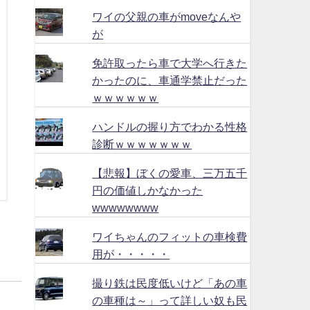
ワイの父親の車がmoveなんや
が
免許取ったら車で大学へ行きた
かったのに、車通学禁止だった
ｗｗｗｗｗｗ
ハンドルの握り方でわかる性格
診断ｗｗｗｗｗｗｗ
【悲報】ぼくの愛車、三万五千
円の価値しかなかった
wwwwwwww
ワイちゃんのフィットの車検費
用が・・・・・
撮り鉄は民度低いけど「あの車
の車種は～」って詳しい奴も民