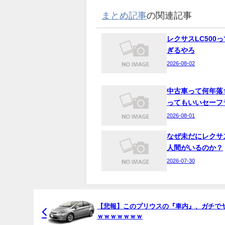
まとめ記事
の関連記事
レクサスLC500
ぎるやろ
2026-08-02
中古車って何年落
ってもいいセーフ
2026-08-01
なぜ未だにレクサ
人間がいるのか？
2026-07-30
【悲報】このプリウスの『車内』、ガチで
ｗｗｗｗｗｗｗ