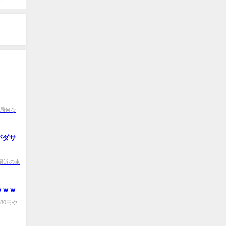
0 結局何な
がダサ
F0 最近の車
ｗｗｗ
24780円や