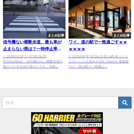
まとめ記事
まとめ記事
信号機ない横断歩道、最も車が
ワイ、道の駅で一晩過ごすｗｗ
止まらない県は？一時停止率
ｗｗｗｗ
23％
1: 2024/03/16(土) 07:40:36.03
1: 21/03/24(水)22:56:15 ID:JaN 会ったら
ID:iHXLBt6u9 信号機のない横断歩道を
よろしくンゴ 続きを読む Source: 車速報
渡ろうとする歩行者がいても、半数...
ワイ、道の駅で一晩過ご...