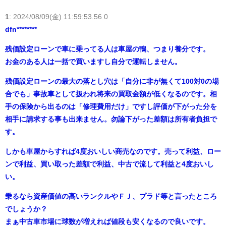
1:
2024/08/09(金) 11:59:53.56 0
dfn********
残価設定ローンで車に乗ってる人は車屋の鴨、つまり養分です。
お金のある人は一括で買いますし自分で運転しません。
残価設定ローンの最大の落とし穴は「自分に非が無くて100対0の場
合でも」事故車として扱われ将来の買取金額が低くなるのです。相
手の保険から出るのは「修理費用だけ」ですし評価が下がった分を
相手に請求する事も出来ません。勿論下がった差額は所有者負担で
す。
しかも車屋からすれば4度おいしい商売なのです。売って利益、ロー
ンで利益、買い取った差額で利益、中古で流して利益と4度おいし
い。
乗るなら資産価値の高いランクルやＦＪ、プラド等と言ったところ
でしょうか？
まぁ中古車市場に球数が増えれば値段も安くなるので良いです。