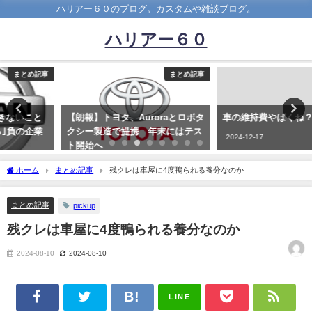
ハリアー６０のブログ。カスタムや雑談ブログ。
ハリアー６０
まとめ記事
まとめ記事
【朗報】トヨタ、Auroraとロボタ
車の維持費やばくね？
クシー製造で提携 年末にはテス
2024-12-17
ト開始へ
2021-02-10
ホーム
まとめ記事
残クレは車屋に4度鴨られる養分なのか
まとめ記事
pickup
残クレは車屋に4度鴨られる養分なのか
2024-08-10
2024-08-10
LINE