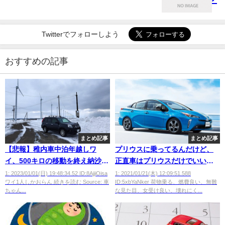
Twitterでフォローしよう
おすすめの記事
まとめ記事
まとめ記事
【悲報】稚内車中泊年越しワ
プリウスに乗ってるんだけど、
イ、500キロの移動を終え納沙布
正直車はプリウスだけでいいと
岬に到着
思ってる
1: 2023/01/01(日) 19:48:34.52 ID:8AjjiOisa
1: 2021/01/21(木) 12:09:51.588
ワイ1人しかおらん 続きを読む Source: 車
ID:5xbYaNker 荷物乗る、燃費良い、無難
ちゃん...
な見た目、女受け良い、壊れにく...