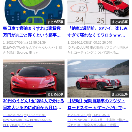
まとめ記事
まとめ記事
毎日車で寝泊まりすれば家賃数
『納車1週間前』のワイ、楽しみ
万円が丸ごと浮くという超事実
すぎて寝れなくてワロタｗｗｗ
ｗｗｗ
ｗｗｗ
1: 2022/07/02(土) 11:59:01.39
1: 2024/11/03(日) 00:20:26.040
ID:iW+0VTWv0 なんでやらないんや？ 続
ID:PyyDdUb70 車の動画もブログも見飽き
きを読む Source: 車ちゃ...
たしコーティングについて調べる...
まとめ記事
まとめ記事
30円のうどん1玉1家4人で分ける
【悲報】光岡自動車のマツダ・
日本人いるのに政府から月11万
ロードスター かすっただけで修
貰いフェラーリ乗ってる難民が
理代300万円wwwwwwww
1: 2023/07/29(土) 18:27:36.91
1: 2022/12/21(水) 13:39:35.60
ID:V7NKWmG30● BE:866556825-
ID:ZmPvit8c0 。昨年1月、十字路で横から
いるらしいwwwwwww
PLT(21500) 「うど...
現れた車に衝突される事故に遭遇...