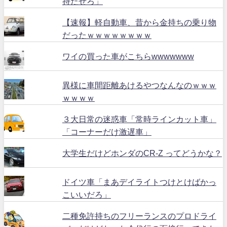
持たせろ」
【速報】軽自動車、昔から金持ちの乗り物
だったｗｗｗｗｗｗｗｗ
ワイの買った車がこちらwwwwwww
異様に車間距離あけるやつなんなのｗｗｗ
ｗｗｗｗ
３大日常の迷惑車「常時ラインカット車」
「コーナーだけ激遅車」
大学生だけどホンダのCR-Z ってどうかな？
ドイツ車「まあデイライトつけとけばかっ
こいいだろ」
二種免許持ちのフリーランスのプロドライ