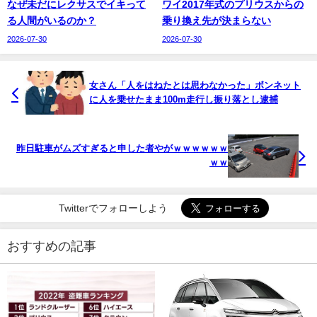
なぜ未だにレクサスでイキって
ワイ2017年式のプリウスからの
る人間がいるのか？
乗り換え先が決まらない
2026-07-30
2026-07-30
女さん「人をはねたとは思わなかった」ボンネット
に人を乗せたまま100m走行し振り落とし逮捕
昨日駐車がムズすぎると申した者やがｗｗｗｗｗｗ
ｗｗ
Twitterでフォローしよう
おすすめの記事