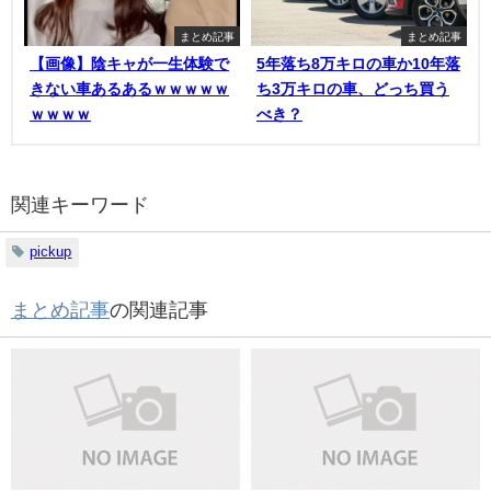
まとめ記事
まとめ記事
【画像】陰キャが一生体験で
5年落ち8万キロの車か10年落
きない車あるあるｗｗｗｗｗ
ち3万キロの車、どっち買う
ｗｗｗｗ
べき？
関連キーワード
pickup
まとめ記事
の関連記事