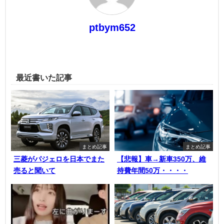
ptbym652
最近書いた記事
まとめ記事
まとめ記事
三菱がパジェロを日本でまた
【悲報】車→新車350万、維
売ると聞いて
持費年間50万・・・・