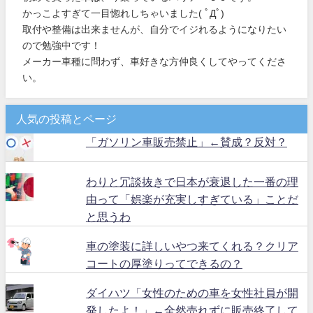
かっこよすぎて一目惚れしちゃいました( ﾟДﾟ)
取付や整備は出来ませんが、自分でイジれるようになりたい
ので勉強中です！
メーカー車種に問わず、車好きな方仲良くしてやってくださ
い。
人気の投稿とページ
「ガソリン車販売禁止」←賛成？反対？
わりと冗談抜きで日本が衰退した一番の理
由って「娯楽が充実しすぎている」ことだ
と思うわ
車の塗装に詳しいやつ来てくれる？クリア
コートの厚塗りってできるの？
ダイハツ「女性のための車を女性社員が開
発したよ！」←全然売れずに販売終了して