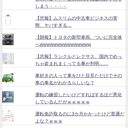
しまう・・・・
【悲報】ムスリムの中古車ビジネスの実
態、ヤバすぎる…
【朗報】トヨタの新型車両、ついに完全体
へwwwwwwwwwwwwwww
【悲報】ランクルとレクサス、国内でめっ
ちゃ盗まれまくってる事が判明……
車好きの人って車をひと目見ただけでその
車の車名がわかるらしいな？
運転の練習したいけどすればするほど悪化
しているんだがｗｗｗｗｗ
運転免許取るのに3カ月かかったけど普通だ
よな？ｗｗｗ