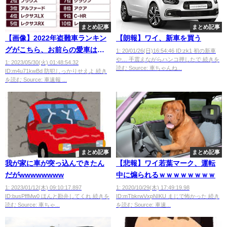
まとめ記事
まとめ記事
【画像】2022年盗難車ランキン
【朗報】ワイ、新車を買う
グがこちら、お前らの愛車は載
1: 20/01/26(日)16:54:46 ID:zk1 初の新車
や… 手震えながらハンコ押したで 続きを
ってるか？
1: 2023/05/30(火) 01:48:54.32
読む Source: 車ちゃんね...
ID:m4u71kwBd 防犯しっかりせえよ 続き
を読む Source: 車速報 ...
まとめ記事
まとめ記事
我が家に車が突っ込んできたん
【悲報】ワイ若葉マーク、運転
だがwwwwwwww
中に煽られるｗｗｗｗｗｗｗｗ
1: 2023/01/12(木) 09:10:17.897
1: 2020/10/29(木) 17:49:19.98
ID:busPffMw0 ほんと勘弁してくれ 続きを
ID:mTbkrwVxpNIKU まじで怖かった 続き
読む Source: 車ちゃ...
を読む Source: 車速...