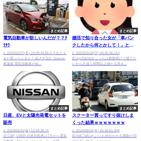
まとめ記事
まとめ記事
電気自動車が欲しいんだが？？ﾁ
婚活で知り合った女が「車パン
ﾗﾁﾗ
クしたから何とかして！」と上
から目線で連絡してきやがった
1: 2020/02/27(木) 10:09:44.86 0 それとも
1: 2023/03/19(日) 09:45:46.153
まだ買っちゃダメ？ 続きを読む Source:
ID:ayrZ9cN20 こっちは夜勤明けで寝てな
wwwwww
車速報 電気自動車が欲...
いから片道１時間以上掛かる所ま...
まとめ記事
まとめ記事
日産、EVと太陽光発電セットを
スクーター買ってすり抜けしま
販売
くった結果ｗｗｗｗｗｗｗ
1: 2019/05/31(金) 13:54:38.75
1: 2023/08/16(水) 20:36:01.944
ID:CAP_USER 日産自動車は7月から電気
ID:hdC7afGqr いつも45分かかる通勤が30
自動車（EV）の「リーフ」と、太陽...
分以下に縮まったわwww ...