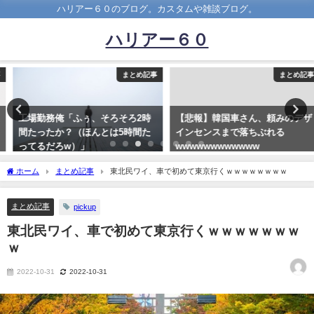
ハリアー６０のブログ。カスタムや雑談ブログ。
ハリアー６０
まとめ記事
まとめ記事
工場勤務俺「ふぅ、そろそろ2時
【悲報】韓国車さん、頼みのデザ
間たったか？（ほんとは5時間た
インセンスまで落ちぶれる
ってるだろw）」
wwwwwwwwwwww
2022-04-20
2021-07-03
ホーム
まとめ記事
東北民ワイ、車で初めて東京行くｗｗｗｗｗｗｗｗ
まとめ記事
pickup
東北民ワイ、車で初めて東京行くｗｗｗｗｗｗｗ
ｗ
2022-10-31
2022-10-31