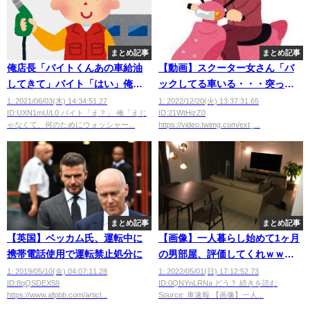
まとめ記事
まとめ記事
俺店長「バイトくんあの車給油
【動画】スクーター女さん「バ
してきて」バイト「はい」俺
ックしてる車いる・・・突っ込
「何でｳｫｯｼｬｰ液の補充勧めなか
んだろ！」
1: 2021/06/03(木) 14:34:51.27
1: 2022/12/20(火) 13:37:31.65
ID:UXN1mU/L0 バイト「え？」 俺「えじ
ID:21WtHizZ0
ったの？」
ゃなくて、何のためにウォッシャー...
https://video.twimg.com/ext_...
まとめ記事
まとめ記事
【英国】ベッカム氏、運転中に
【画像】一人暮らし始めて1ヶ月
携帯電話使用で運転禁止処分に
の男部屋、評価してくれｗｗｗ
ｗｗｗｗ
1: 2019/05/10(金) 04:07:11.28
1: 2022/05/01(日) 17:12:52.73
ID:8qQSDEX59
ID:0QNYnLRNa どう？ 続きを読む
https://www.afpbb.com/articl...
Source: 車速報 【画像】一人...