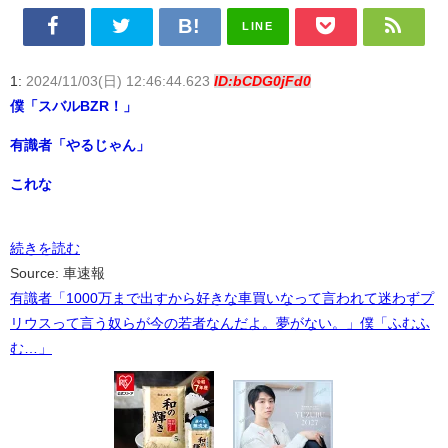
LINE
1:
2024/11/03(日) 12:46:44.623
ID:bCDG0jFd0
僕「スバルBZR！」
有識者「やるじゃん」
これな
続きを読む
Source: 車速報
有識者「1000万まで出すから好きな車買いなって言われて迷わずプ
リウスって言う奴らが今の若者なんだよ。夢がない。」僕「ふむふ
む…」