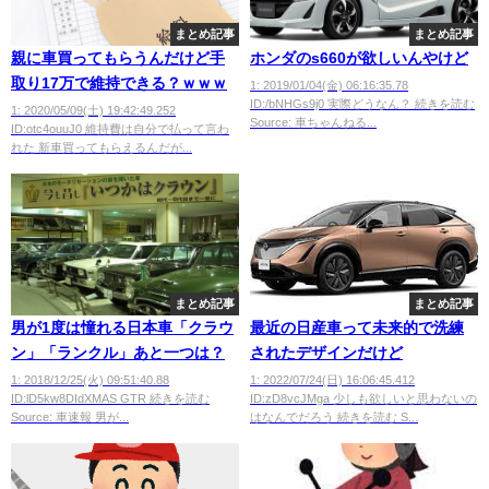
まとめ記事
まとめ記事
親に車買ってもらうんだけど手
ホンダのs660が欲しいんやけど
取り17万で維持できる？ｗｗｗ
1: 2019/01/04(金) 06:16:35.78
ID:/bNHGs9j0 実際どうなん？ 続きを読む
1: 2020/05/09(土) 19:42:49.252
Source: 車ちゃんねる...
ID:otc4ouuJ0 維持費は自分で払って言わ
れた 新車買ってもらえるんだが...
まとめ記事
まとめ記事
男が1度は憧れる日本車「クラウ
最近の日産車って未来的で洗練
ン」「ランクル」あと一つは？
されたデザインだけど
1: 2018/12/25(火) 09:51:40.88
1: 2022/07/24(日) 16:06:45.412
ID:lD5kw8DIdXMAS GTR 続きを読む
ID:zD8vcJMga 少しも欲しいと思わないの
Source: 車速報 男が...
はなんでだろう 続きを読む S...