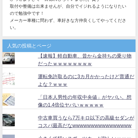
取付や整備は出来ませんが、自分でイジれるようになりたい
ので勉強中です！
メーカー車種に問わず、車好きな方仲良くしてやってくださ
い。
人気の投稿とページ
【速報】軽自動車、昔から金持ちの乗り物
だったｗｗｗｗｗｗｗｗ
運転免許取るのに3カ月かかったけど普通だ
よな？ｗｗｗ
「日本人男性の年収中央値」がヤバい。想
像の1.4倍位ヤバいｗｗｗｗｗ
中古車買うなら7万キロ以下の高級セダンが
コスパ最高だなwwwwwwwwwwwwwwww