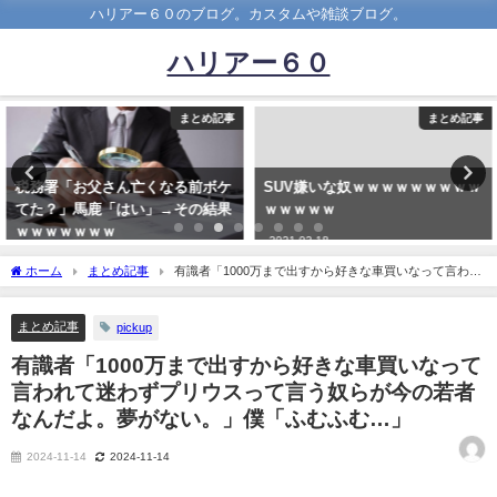
ハリアー６０のブログ。カスタムや雑談ブログ。
ハリアー６０
まとめ記事
まとめ記事
税務署「お父さん亡くなる前ボケ
SUV嫌いな奴ｗｗｗｗｗｗｗｗｗ
てた？」馬鹿「はい」→その結果
ｗｗｗｗｗ
ｗｗｗｗｗｗｗ
2021-02-18
2022-04-16
ホーム
まとめ記事
有識者「1000万まで出すから好きな車買いなって言われ
て迷わずプリウスって言う奴らが今の若者なんだよ。夢がない。」僕「ふむふむ…」
まとめ記事
pickup
有識者「1000万まで出すから好きな車買いなって
言われて迷わずプリウスって言う奴らが今の若者
なんだよ。夢がない。」僕「ふむふむ…」
2024-11-14
2024-11-14