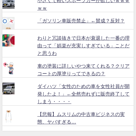
小さくて軽いスポーツカーが欲しいｗｗｗ
ｗｗ
「ガソリン車販売禁止」←賛成？反対？
わりと冗談抜きで日本が衰退した一番の理
由って「娯楽が充実しすぎている」ことだ
と思うわ
車の塗装に詳しいやつ来てくれる？クリア
コートの厚塗りってできるの？
ダイハツ「女性のための車を女性社員が開
発したよ！」←全然売れずに販売終了して
しまう・・・・
【悲報】ムスリムの中古車ビジネスの実
態、ヤバすぎる…