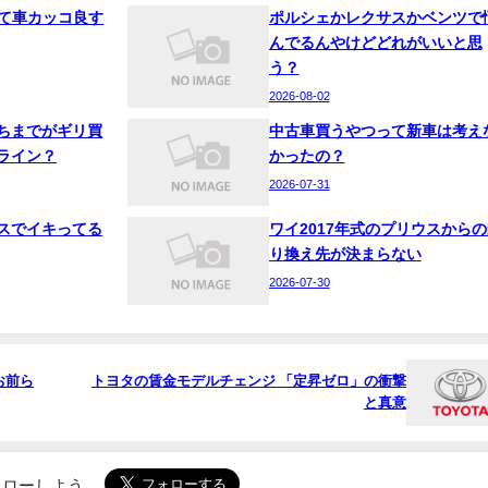
って車カッコ良す
ポルシェかレクサスかベンツで
んでるんやけどどれがいいと思
う？
2026-08-02
ちまでがギリ買
中古車買うやつって新車は考え
ライン？
かったの？
2026-07-31
スでイキってる
ワイ2017年式のプリウスからの
り換え先が決まらない
2026-07-30
お前ら
トヨタの賃金モデルチェンジ 「定昇ゼロ」の衝撃
と真意
でフォローしよう