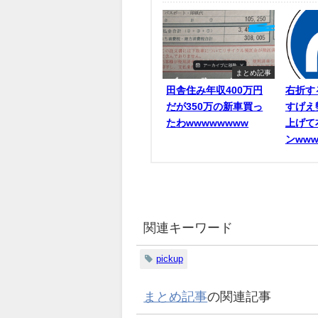
まとめ記事
田舎住み年収400万円
右折す
だが350万の新車買っ
すげえ
たわwwwwwwww
上げて
ンwww
関連キーワード
pickup
まとめ記事
の関連記事