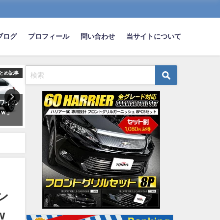
ブログ
プロフィール
問い合わせ
当サイトについて
とめ記事
まとめ記事
ま
」ワイの
【郎報】ワイ長距離トラック運
ドライブデートで彼女がこ
ｗｗ」
転手、夜食を食うｗｗｗ
モノを車内に置いて帰った
うする？？？
2020-08-01
wwwwwwwwwwwww
2021-05-13
ン
w