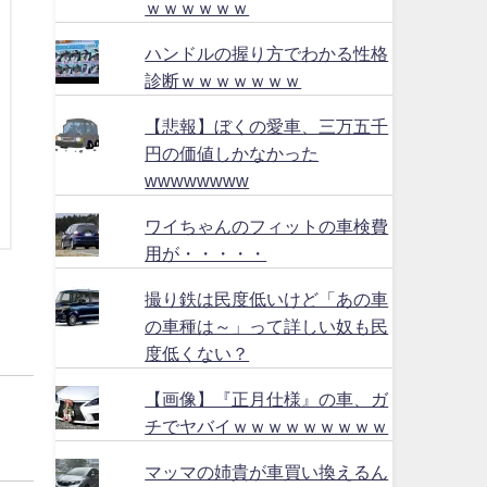
ｗｗｗｗｗｗ
ハンドルの握り方でわかる性格
診断ｗｗｗｗｗｗｗ
【悲報】ぼくの愛車、三万五千
円の価値しかなかった
wwwwwwww
ワイちゃんのフィットの車検費
用が・・・・・
撮り鉄は民度低いけど「あの車
の車種は～」って詳しい奴も民
度低くない？
【画像】『正月仕様』の車、ガ
チでヤバイｗｗｗｗｗｗｗｗｗ
マッマの姉貴が車買い換えるん