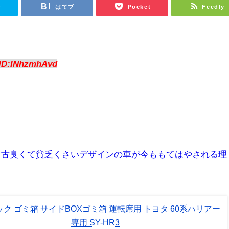
r
はてブ
Pocket
Feedly
ID:INhzmhAvd
も古臭くて貧乏くさいデザインの車が今ももてはやされる理
ク ゴミ箱 サイドBOXゴミ箱 運転席用 トヨタ 60系ハリアー
専用 SY-HR3