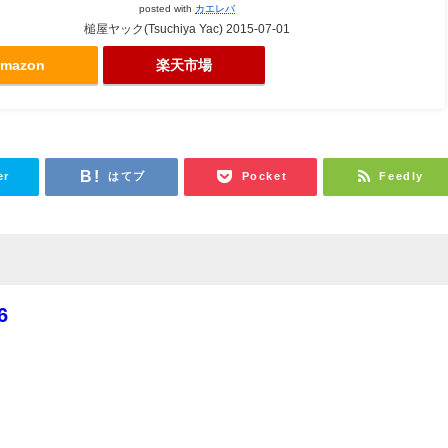
posted with
カエレバ
槌屋ヤック(Tsuchiya Yac) 2015-07-01
mazon
楽天市場
er
はてブ
Pocket
Feedly
6