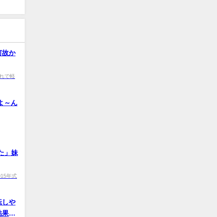
何故か
0 これで軽
よ～ん
た」妹
 2015年式
転しや
結果