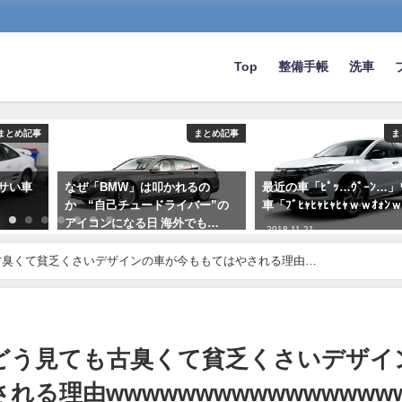
Top
整備手帳
洗車
まとめ記事
まとめ記事
ま
ダサい車
なぜ「BMW」は叩かれるの
最近の車「ﾋﾟｯ…ｳﾞｰﾝ…
か “自己チュードライバー”の
車「ﾌﾞﾋｬﾋｬﾋｬﾋｬｗｗｵｫﾝ
アイコンになる日 海外でも…
2018-11-21
2019-08-20
古臭くて貧乏くさいデザインの車が今ももてはやされる理由
どう見ても古臭くて貧乏くさいデザイ
る理由wwwwwwwwwwwwwwww