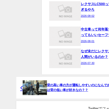
レクサスLC500
ぎるやろ
2026-08-02
中古車って何年落
ってもいいセーフ
2026-08-01
なぜ未だにレクサ
人間がいるのか？
2026-07-30
背の高い車の方が運転しやすいのになんで
は背の低い車が好きなの？？
Twitter