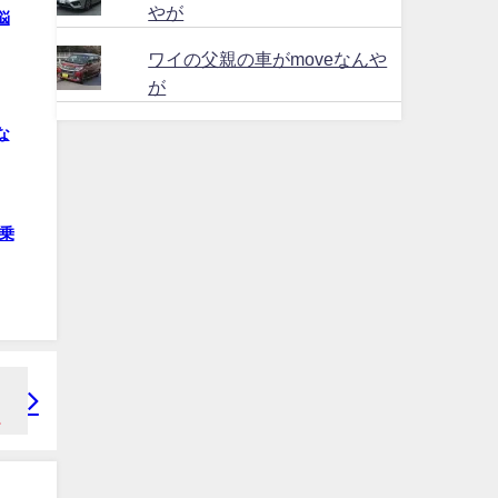
やが
悩
ワイの父親の車がmoveなんや
が
な
乗