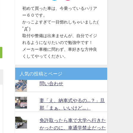
初めて買った車は、今乗っているハリア
ー６０です。
かっこよすぎて一目惚れしちゃいました(
ﾟДﾟ)
取付や整備は出来ませんが、自分でイジ
れるようになりたいので勉強中です！
メーカー車種に問わず、車好きな方仲良
くしてやってください。
人気の投稿とページ
問い合わせ
妻「え、納車式やるの...？」旦
那「まぁ、いいけど...」
免許取ったら車で大学へ行きた
かったのに、車通学禁止だった