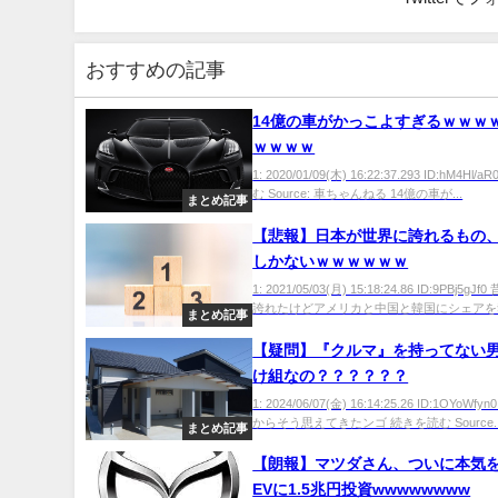
おすすめの記事
14億の車がかっこよすぎるｗｗｗ
ｗｗｗｗ
1: 2020/01/09(木) 16:22:37.293 ID:hM4Hl
む Source: 車ちゃんねる 14億の車が...
まとめ記事
【悲報】日本が世界に誇れるもの
しかないｗｗｗｗｗｗ
1: 2021/05/03(月) 15:18:24.86 ID:9PBj5g
誇れたけどアメリカと中国と韓国にシェアを奪
まとめ記事
【疑問】『クルマ』を持ってない
け組なの？？？？？？
1: 2024/06/07(金) 16:14:25.26 ID:1OYoWf
からそう思えてきたンゴ 続きを読む Source..
まとめ記事
【朗報】マツダさん、ついに本
EVに1.5兆円投資wwwwwwww