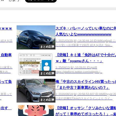
ｗｗｗｗ
スズキ・バレーノっていい車なのに
人気ないよなwwwwwwwwwwww
/aR0 続きを読
1: 2021/03/25(木) 14:30:44.16 ID:WIKvq6qa
より安い ほぼ新車で150万 続きを読む Sou...
まとめ記事
、自動車
【悲報】キミ達「免許はATで十分だ
ｗ」敵「syamuさん・・・」
Jf0 昔は家電も
1: 25/04/11(金) 10:26:01 ID:quzR
われ...
https://platform.twitter.com/widgets.j...
まとめ記事
男って負
俺「中古のスカイラインHV買ったっ
「また中古？新車買わないの？」
yn0 車買って
1: 2020/08/14(金) 20:56:53.607 ID:XtMEhyyid
.
の走行距離3万kmのスカイラインより ライ...
まとめ記事
気を出す
【悲報】オッサン「クソみたいな運
がって！車停めてボコったろ！」→