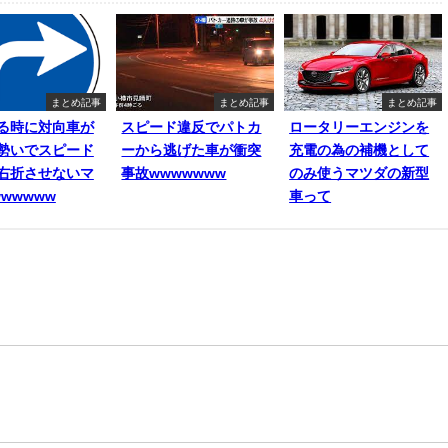
まとめ記事
まとめ記事
まとめ記事
る時に対向車が
スピード違反でパトカ
ロータリーエンジンを
勢いでスピード
ーから逃げた車が衝突
充電の為の補機として
右折させないマ
事故wwwwwww
のみ使うマツダの新型
wwwww
車って