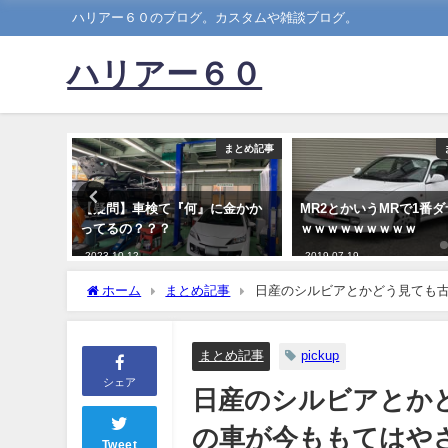
ハリアー６０のブログ。カスタムや雑談ブログ。
ハリアー６０
まとめ記事
まとめ記事
ンは好調
【疑問】車検て『何』に金かか
MR2とかいうMRで1番
ップワゴ
ってるの？？？
ｗｗｗｗｗｗｗｗｗ
か
2023-10-12
2019-07-19
ホーム
まとめ記事
日産のシルビアとかどう見ても
wwwwwwwwwwwwwwwww
まとめ記事
pickup
シェア
日産のシルビアとか
の車が今ももてはやされ
Tweet