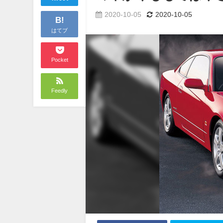
2020-10-05
2020-10-05
B!
はてブ
Pocket
Feedly