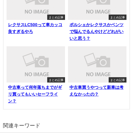
まとめ記事
まとめ記事
レクサスLC500って車カッコ
ポルシェかレクサスかベンツ
良すぎるやろ
で悩んでるんやけどどれがい
いと思う？
まとめ記事
まとめ記事
中古車って何年落ちまでがギ
中古車買うやつって新車は考
リ買ってもいいセーフライ
えなかったの？
ン？
関連キーワード