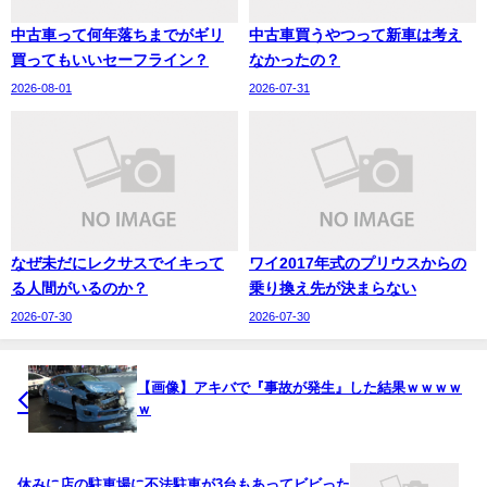
中古車って何年落ちまでがギリ
中古車買うやつって新車は考え
買ってもいいセーフライン？
なかったの？
2026-08-01
2026-07-31
なぜ未だにレクサスでイキって
ワイ2017年式のプリウスからの
る人間がいるのか？
乗り換え先が決まらない
2026-07-30
2026-07-30
【画像】アキバで『事故が発生』した結果ｗｗｗｗ
ｗ
休みに店の駐車場に不法駐車が3台もあってビビった