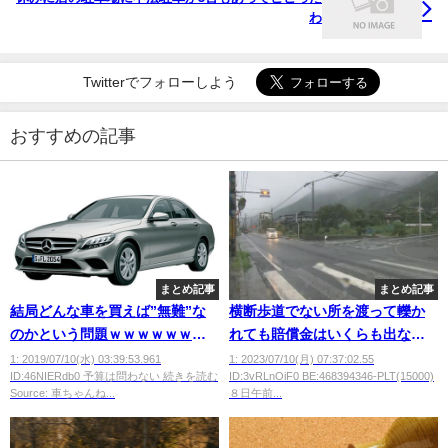
わ
Twitterでフォローしよう
おすすめの記事
まとめ記事
まとめ記事
結局どんな車を買えば”無難”な
横断歩道でない所を渡って轢か
のかという問題ｗｗｗｗｗｗｗ
れても賠償金はいくらも出ない
ｗｗ
よ
1: 2019/07/10(水) 03:39:53.961
1: 2023/07/10(月) 07:37:02.55
ID:46NIERdb0 予算は問わない 続きを読む
ID:3vRLnOiF0 BE:468394346-PLT(15000)
Source: 車ちゃんね...
８日午前...