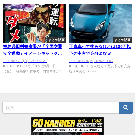
まとめ記事
まとめ記事
福島県田村警察署が「全国交通
正直車って拘らなければ100万以
安全運動」イメージキャラクタ
下の中古で充分よなｗ
ーに『ストリートファイター』
1: 2020/09/11(金) 23:10:48.24
1: 2019/09/26(木) 15:52:51.06
ID:CAP_USER9 カプコンは9月11日
ID:FjQCtK130 なんなら50万以下でも充分
を採用。ゲームも運転も他人を
（金）、福島県田村市の田村警察署が2...
続きを読む Source: ...
煽っちゃダメ