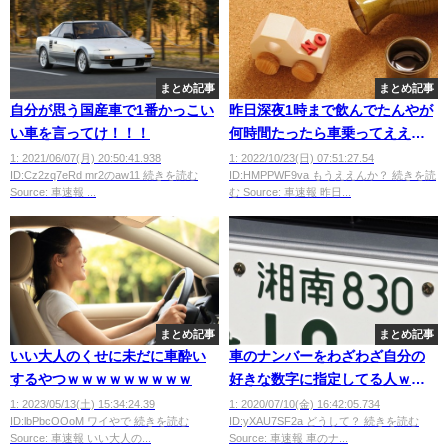
まとめ記事
まとめ記事
自分が思う国産車で1番かっこい
昨日深夜1時まで飲んでたんやが
い車を言ってけ！！！
何時間たったら車乗ってええん
や？
1: 2021/06/07(月) 20:50:41.938
1: 2022/10/23(日) 07:51:27.54
ID:Cz2zq7eRd mr2のaw11 続きを読む
ID:HMPPWF9va もうええんか？ 続きを読
Source: 車速報 ...
む Source: 車速報 昨日...
まとめ記事
まとめ記事
いい大人のくせに未だに車酔い
車のナンバーをわざわざ自分の
するやつｗｗｗｗｗｗｗｗｗ
好きな数字に指定してる人ｗｗ
ｗｗｗ
1: 2023/05/13(土) 15:34:24.39
1: 2020/07/10(金) 16:42:05.734
ID:lbPbcOOoM ワイやで 続きを読む
ID:yXAU7SF2a どうして？ 続きを読む
Source: 車速報 いい大人の...
Source: 車速報 車のナ...