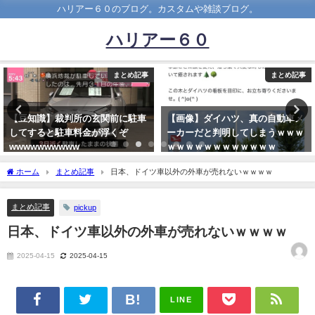
ハリアー６０のブログ。カスタムや雑談ブログ。
ハリアー６０
まとめ記事
まとめ記事
【豆知識】裁判所の玄関前に駐車
【画像】ダイハツ、真の自動車メ
してすると駐車料金が浮くぞ
ーカーだと判明してしまうｗｗｗ
wwwwwwwwww
ｗｗｗｗｗｗｗｗｗｗｗｗ
2022-02-04
2023-07-29
ホーム
まとめ記事
日本、ドイツ車以外の外車が売れないｗｗｗｗ
まとめ記事
pickup
日本、ドイツ車以外の外車が売れないｗｗｗｗ
2025-04-15
2025-04-15
LINE