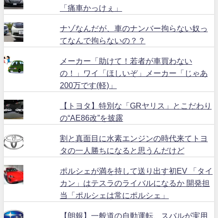
「痛車かっけぇ」
ナゾなんだが、車のナンバー拘らない奴っ
てなんで拘らないの？？
メーカー「助けて！若者が車買わない
の！」ワイ「ほしいぞ」メーカー「じゃあ
200万です(軽)」
【トヨタ】特別な「GRヤリス」とこだわり
の“AE86改”を披露
割と真面目に水素エンジンの時代来てトヨ
タの一人勝ちになると思うんだけど
ポルシェが満を持して送り出す初EV 「タイ
カン」はテスラのライバルになるか 開発担
当「ポルシェは常にポルシェ」
【朗報】一般道の自動運転、スバルが実用