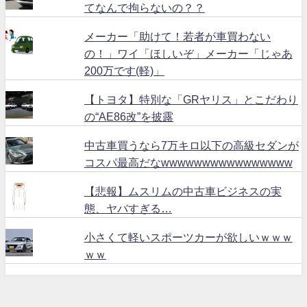
てなんで拘らないの？？
メーカー「助けて！若者が車買わない
の！」ワイ「ほしいぞ」メーカー「じゃあ
200万です(軽)」
【トヨタ】特別な「GRヤリス」とこだわり
の“AE86改”を披露
中古車買うなら7万キロ以下の高級セダンが
コスパ最高だなwwwwwwwwwwwwwwww
【悲報】ムスリムの中古車ビジネスの実
態、ヤバすぎる…
小さくて軽いスポーツカーが欲しいｗｗｗ
ｗｗ