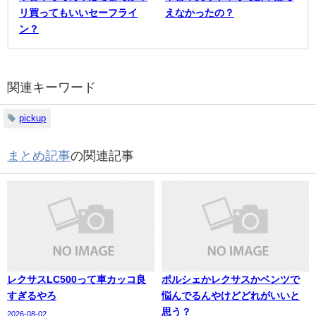
リ買ってもいいセーフライ
えなかったの？
ン？
関連キーワード
pickup
まとめ記事
の関連記事
レクサスLC500って車カッコ良
ポルシェかレクサスかベンツで
すぎるやろ
悩んでるんやけどどれがいいと
思う？
2026-08-02