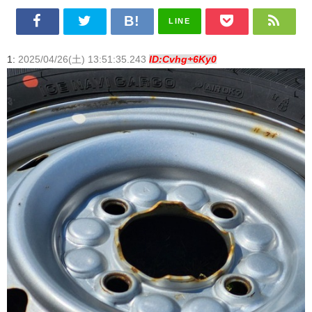
LINE
1:
2025/04/26(土) 13:51:35.243
ID:Cvhg+6Ky0