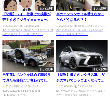
まとめ記事
まとめ記事
【悲報】ワイ、仕事での挨拶が
車のエンジンオイル替えなかっ
苦手すぎてツライｗｗｗｗｗｗ
たらどうなるの？？
ｗ
1: 2022/11/04(金) 11:20:56.256
1: 2020/03/22(日) 18:46:14.48 0 エンジン
ID:8Y17WrKop お世話になりますとかお世
の中の部品がすり減るの？ 続きを読む
話になりましたとか苦手すぎる ...
Source: 車速報 車のエン...
まとめ記事
まとめ記事
自宅前にベンツを駐めて朝起き
【朗報】最近のレクサス車、ガ
て見たら部品だけ奪われてしま
チのマジでカッコよくなってし
うｗｗｗｗｗ
まうwwwwwwwww
1: 2020/12/15(火) 10:38:16.43
1: 2021/06/20(日) 03:17:44.15
ID:3OcaEZsg0● BE:878898748-
ID:nWKxd6mYd これはガチでカッコよす
PLT(16000) イギリ...
ぎやろ 続きを読む Source:...