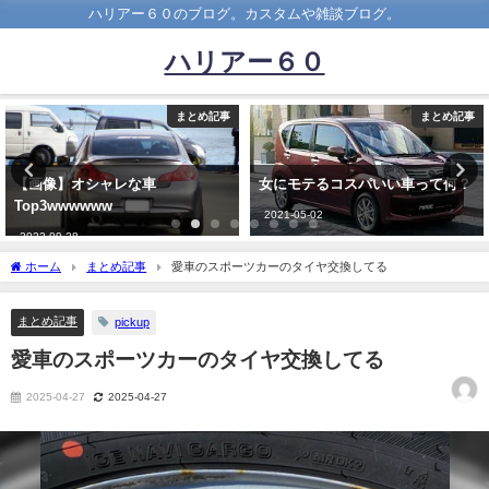
ハリアー６０のブログ。カスタムや雑談ブログ。
ハリアー６０
まとめ記事
まとめ記事
【画像】オシャレな車
女にモテるコスパいい車って何？
Top3wwwwww
2021-05-02
2022-09-28
ホーム
まとめ記事
愛車のスポーツカーのタイヤ交換してる
まとめ記事
pickup
愛車のスポーツカーのタイヤ交換してる
2025-04-27
2025-04-27