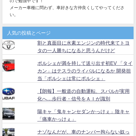
ので勉強中です！
メーカー車種に問わず、車好きな方仲良くしてやってくださ
い。
人気の投稿とページ
割と真面目に水素エンジンの時代来てトヨ
タの一人勝ちになると思うんだけど
ポルシェが満を持して送り出す初EV 「タイ
カン」はテスラのライバルになるか 開発担
当「ポルシェは常にポルシェ」
【朗報】一般道の自動運転、スバルが実用
化へ…歩行者・信号をＡＩが識別
陽キャ「鬼キャンセダンかっけぇ」陰キャ
「痛車かっけぇ」
ナゾなんだが、車のナンバー拘らない奴っ