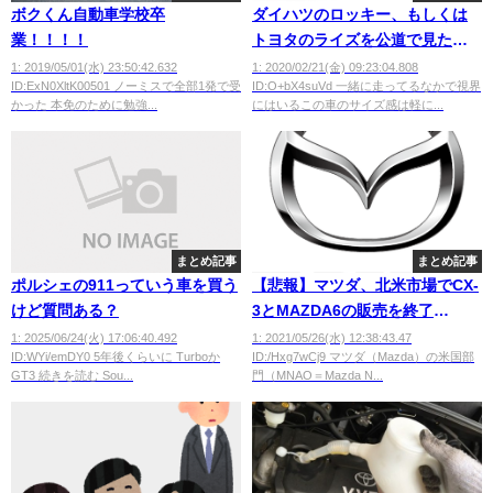
ボクくん自動車学校卒
ダイハツのロッキー、もしくは
業！！！！
トヨタのライズを公道で見たこ
とある人来て下さい
1: 2019/05/01(水) 23:50:42.632
1: 2020/02/21(金) 09:23:04.808
ID:ExN0XltK00501 ノーミスで全部1発で受
ID:O+bX4suVd 一緒に走ってるなかで視界
かった 本免のために勉強...
にはいるこの車のサイズ感は軽に...
まとめ記事
まとめ記事
ポルシェの911っていう車を買う
【悲報】マツダ、北米市場でCX-
けど質問ある？
3とMAZDA6の販売を終了
wwwwwww 次はどうなる？
1: 2025/06/24(火) 17:06:40.492
1: 2021/05/26(水) 12:38:43.47
ID:WYi/emDY0 5年後くらいに Turboか
ID:/Hxg7wCj9 マツダ（Mazda）の米国部
GT3 続きを読む Sou...
門（MNAO＝Mazda N...