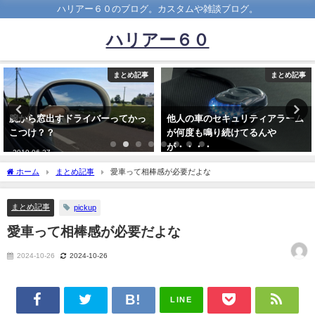
ハリアー６０のブログ。カスタムや雑談ブログ。
ハリアー６０
まとめ記事
まとめ記事
他人の車のセキュリティアラーム
俺の愛車アクアを廉価版プリウス
が何度も鳴り続けてるんや
呼ばわりするのはやめ
が・・・・
ろ！！！！！！！！！！！！！
2021-09-01
2021-01-30
ホーム
まとめ記事
愛車って相棒感が必要だよな
まとめ記事
pickup
愛車って相棒感が必要だよな
2024-10-26
2024-10-26
LINE