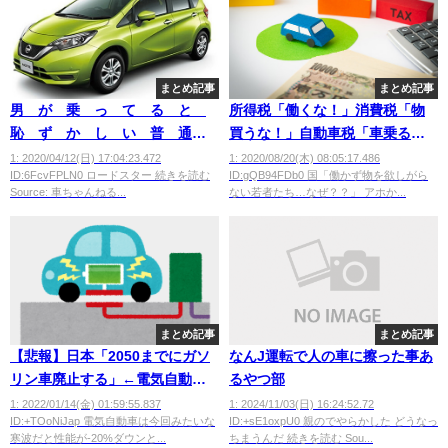
まとめ記事
まとめ記事
男 が 乗 っ て る と
所得税「働くな！」消費税「物
恥 ず か し い 普 通
買うな！」自動車税「車乗る
車
な！」年金「若者はしね！」
1: 2020/04/12(日) 17:04:23.472
1: 2020/08/20(木) 08:05:17.486
ID:6FcvFPLN0 ロードスター 続きを読む
ID:gQB94FDb0 国「働かず物を欲しがら
Source: 車ちゃんねる...
ない若者たち…なぜ？？」 アホか...
まとめ記事
まとめ記事
【悲報】日本「2050までにガソ
なんJ運転で人の車に擦った事あ
リン車廃止する」←電気自動車
るやつ部
は冬使えないことが発覚
1: 2022/01/14(金) 01:59:55.837
1: 2024/11/03(日) 16:24:52.72
ID:+TOoNiJap 電気自動車は今回みたいな
ID:+sE1oxpU0 親のでやらかした どうなっ
wwwwww
寒波だと性能が-20%ダウンと...
ちまうんだ 続きを読む Sou...