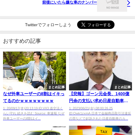
前後にいたら嫌な車のナンバー
Twitterでフォローしよう
おすすめの記事
まとめ記事
まとめ記事
なぜ外車ユーザーの8割はイキっ
【悲報】ゴーン元会長、1400億
てるのかｗｗｗｗｗｗｗｗ
円余の支払い求め日産自動車な
ど提訴か
1: 20/09/17(木)20:13:19 ID:VX3 道交法く
1: 2023/06/21(水) 08:00:26.25
らい守れ 続きを読む Source: 車速報 なぜ
ID:Owk1zxmA 日本で金融商品取引法違反
外車ユーザーの8割はイ...
の罪などで起訴された日産自動車のカ...