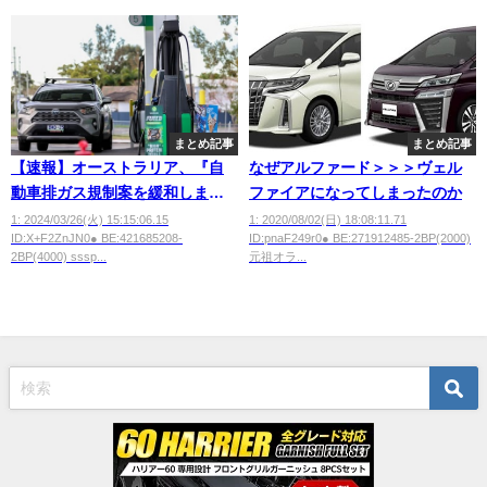
まとめ記事
まとめ記事
【速報】オーストラリア、『自
なぜアルファード＞＞＞ヴェル
動車排ガス規制案を緩和しま
ファイアになってしまったのか
す！！』←これ
1: 2024/03/26(火) 15:15:06.15
1: 2020/08/02(日) 18:08:11.71
ID:X+F2ZnJN0● BE:421685208-
ID:pnaF249r0● BE:271912485-2BP(2000)
2BP(4000) sssp...
元祖オラ...