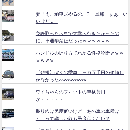
妻「え、納車式やるの...？」旦那「まぁ、い
いけど...」
免許取ったら車で大学へ行きたかったの
に、車通学禁止だったｗｗｗｗｗｗ
ハンドルの握り方でわかる性格診断ｗｗｗ
ｗｗｗｗ
【悲報】ぼくの愛車、三万五千円の価値し
かなかったwwwwwwww
ワイちゃんのフィットの車検費用
が・・・・・
撮り鉄は民度低いけど「あの車の車種は
～」って詳しい奴も民度低くない？