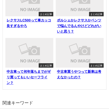
まとめ記事
まとめ記事
レクサスLC500って車カッコ
ポルシェかレクサスかベンツ
良すぎるやろ
で悩んでるんやけどどれがい
いと思う？
まとめ記事
まとめ記事
中古車って何年落ちまでがギ
中古車買うやつって新車は考
リ買ってもいいセーフライ
えなかったの？
ン？
関連キーワード