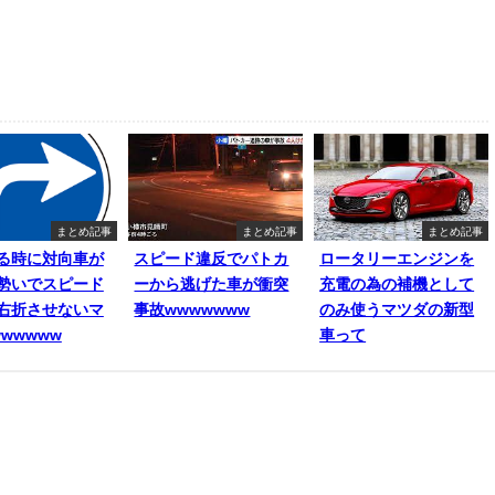
まとめ記事
まとめ記事
まとめ記事
る時に対向車が
スピード違反でパトカ
ロータリーエンジンを
勢いでスピード
ーから逃げた車が衝突
充電の為の補機として
右折させないマ
事故wwwwwww
のみ使うマツダの新型
wwwww
車って