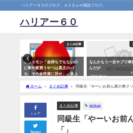
ハリアー６０のブログ。カスタムや雑談ブログ。
ハリアー６０
まとめ記事
まとめ記事
はゴーン
ホリエモン「金持ちでもないの
なんかもう一台サブで車
に車や家買うやつは真正のバ
んだが
カ、その金投資に回せ」←炎上
2024-08-14
wwwwwwwwww
ホーム
まとめ記事
同級生「やーいお前ん家の車ク
2021-12-07
まとめ記事
pickup
シェア
同級生「やーいお前
「」
Tweet