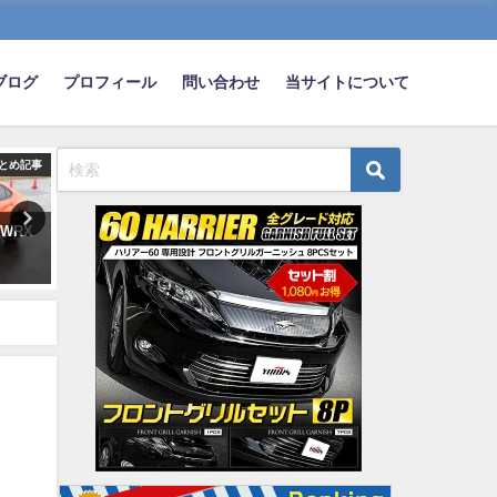
ブログ
プロフィール
問い合わせ
当サイトについて
とめ記事
まとめ記事
ま
WRX
ゆとりの新入社員が社用車をぶ
家の車庫でバックする時カ
つけた癖に認めようとしないｗ
ないと無理だわｗｗｗ
ｗｗｗｗｗｗｗｗ
2022-01-04
2019-12-08