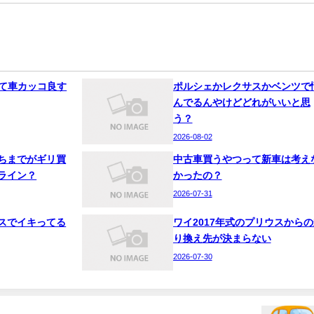
って車カッコ良す
ポルシェかレクサスかベンツで
んでるんやけどどれがいいと思
う？
2026-08-02
ちまでがギリ買
中古車買うやつって新車は考え
ライン？
かったの？
2026-07-31
スでイキってる
ワイ2017年式のプリウスからの
り換え先が決まらない
2026-07-30