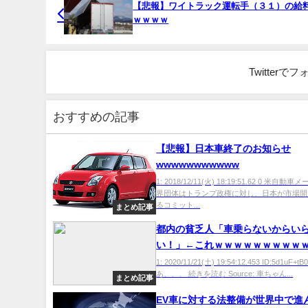
【悲報】ワイトラック運転手（３１）の給
ｗｗｗｗ
Twitter
おすすめの記事
【悲報】日本車終了のお知らせ
wwwwwwwwwww
1: 2018/12/11(火) 18:19:51.62 0 米自
界団体はトランプ政権に対し、日本が市場開
るコミット...
まとめ記事
都内の貧乏人「車乗らないからい
い！」←これｗｗｗｗｗｗｗｗｗ
ｗｗ
1: 2020/11/21(土) 19:54:12.453 ID:5d1uF
あ、、、 続きを読む Source: 車ちゃん...
まとめ記事
EV車に対する法整備が世界中で進