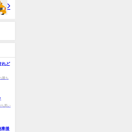
けれど
0 これ勝ち
ｗ
0 気持ち悪い
納車後