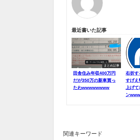
最近書いた記事
まとめ記事
田舎住み年収400万円
右折す
だが350万の新車買っ
すげえ
たわwwwwwwww
上げて
ンwww
関連キーワード