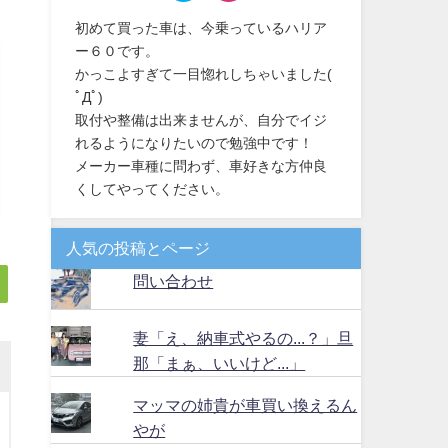
初めて買った車は、今乗っているハリア
ー６０です。
かっこよすぎて一目惚れしちゃいました(
ﾟДﾟ)
取付や整備は出来ませんが、自分でイジ
れるようになりたいので勉強中です！
メーカー車種に問わず、車好きな方仲良
くしてやってください。
人気の投稿とページ
問い合わせ
妻「え、納車式やるの...？」旦
那「まぁ、いいけど...」
マッマの姉貴が車買い換えるん
やが