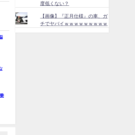
度低くない？
【画像】『正月仕様』の車、ガ
チでヤバイｗｗｗｗｗｗｗｗｗ
悩
な
乗