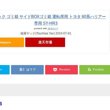
ク ゴミ箱 サイドBOXゴミ箱 運転席用 トヨタ 60系ハリアー
専用 SY-HR3
posted with
カエレバ
槌屋ヤック(Tsuchiya Yac) 2015-07-01
mazon
楽天市場
er
はてブ
Pocket
Feedly
6