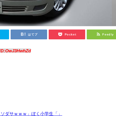
r
はてブ
Pocket
Feedly
ID:OwJ3HwhZd
クソダサｗｗｗ」ぼく小学生「」