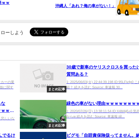
料ｗｗ
沖縄人「あれ？俺の車がない！」
でフォローしよう
30歳で新車のヤリスクロスを買った
質問ある？
動車メーカーの業
1: 2025/06/03(火) 22:44:39.198 ID:95LFivfp
放に関す
組？ 続きを読む Source: 車速報 30...
まとめ記事
らな
緑色の車がない理由ｗｗｗｗｗｗｗ
ｗｗｗｗ
1: 2020/07/26(日) 13:38:11.54 ID:X4M4jj5+
からw 続きを読む Source: 車速報 緑...
+tB0 悲しいな
まとめ記事
んでるけ
ビグモ「自賠責保険扱ってません。