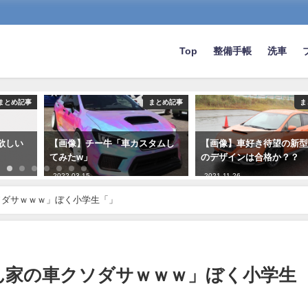
Top
整備手帳
洗車
まとめ記事
まとめ記事
ま
欲しい
【画像】チー牛「車カスタムし
【画像】車好き待望の新型
てみたw」
のデザインは合格か？？
2022-03-15
2021-11-26
ソダサｗｗｗ」ぼく小学生「」
ん家の車クソダサｗｗｗ」ぼく小学生