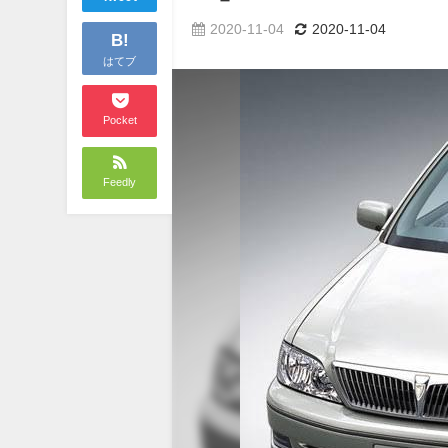
2020-11-04
2020-11-04
B!
はてブ
Pocket
Feedly