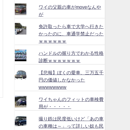
ワイの父親の車がmoveなんや
が
免許取ったら車で大学へ行きた
かったのに、車通学禁止だった
ｗｗｗｗｗｗ
ハンドルの握り方でわかる性格
診断ｗｗｗｗｗｗｗ
【悲報】ぼくの愛車、三万五千
円の価値しかなかった
wwwwwwww
ワイちゃんのフィットの車検費
用が・・・・・
撮り鉄は民度低いけど「あの車
の車種は～」って詳しい奴も民