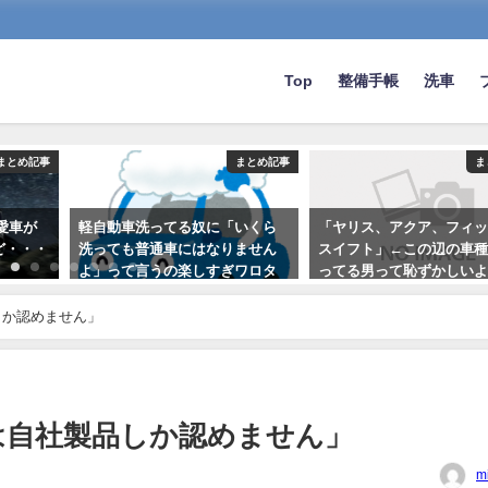
Top
整備手帳
洗車
まとめ記事
まとめ記事
ま
愛車が
軽自動車洗ってる奴に「いくら
「ヤリス、アクア、フィ
ど・・・
洗っても普通車にはなりません
スイフト」←この辺の車
よ」って言うの楽しすぎワロタ
ってる男って恥ずかしい
ｗｗｗｗｗｗ
2025-02-17
しか認めません」
2021-02-17
は自社製品しか認めません」
m