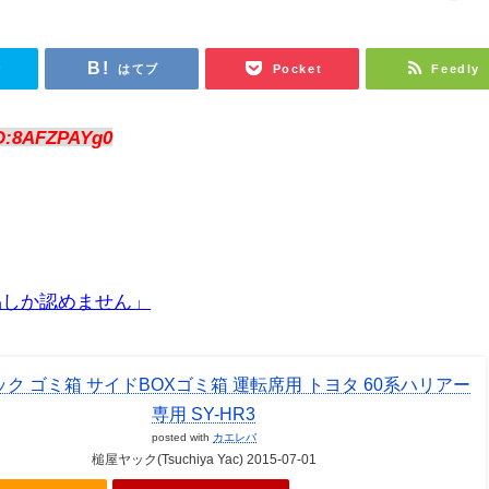
r
はてブ
Pocket
Feedly
D:8AFZPAYg0
品しか認めません」
ク ゴミ箱 サイドBOXゴミ箱 運転席用 トヨタ 60系ハリアー
専用 SY-HR3
posted with
カエレバ
槌屋ヤック(Tsuchiya Yac) 2015-07-01