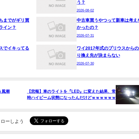
う？
2026-08-02
ちまでがギリ買
中古車買うやつって新車は考え
ライン？
かったの？
2026-07-31
スでイキってる
ワイ2017年式のプリウスからの
り換え先が決まらない
2026-07-30
う風潮
【悲報】車のライトを『LED』に変えた結果、常
時ハイビーム状態になったんだけどｗｗｗｗｗｗ
でフォローしよう