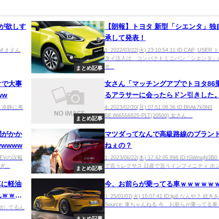
車が欲しす
【朗報】トヨタ 新型「シエンタ」独
承して発表！
7QGM ええん
1: 2022/03/22(火) 23:10:54.11 ID:CAP_USE
タイ法人は、コンパクトミニバン「シエンタ」
モ...
まとめ記事
けで大事
女さん「マッチングアプでトヨタ86
ww
るアラサーに会ったらドン引きした
かしに親カード給油w」
kfS0 冷静に考
4: 2023/02/20(月) 07:51:08.36 ID:BhAk7k0N0
BE:866556825-PLT(20500) 女さん ...
まとめ記事
間がかか
マツダってなんで高級路線のブラン
wwww
ねぇの？
gg0 EVの誤報
1: 2023/06/22(木) 17:42:05.898 ID:tSWmqN3
...
で言うレクサス 日産で言うインフィニティ ホンダ
まとめ記事
車に軽油
今、お前らが乗ってる車ｗｗｗｗｗ
れｗｗｗ
1: 25/01/07(火) 15:07:41 ID:iju6 なんや？ 続
Source: 車ちゃんねる 今、お前らが乗ってる車ｗ
件も出動してるん
まとめ記事