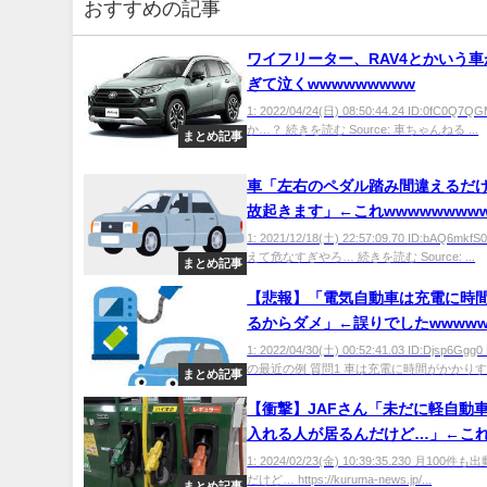
おすすめの記事
ワイフリーター、RAV4とかいう
ぎて泣くwwwwwwwww
1: 2022/04/24(日) 08:50:44.24 ID:0fC0Q
か…？ 続きを読む Source: 車ちゃんねる ...
まとめ記事
車「左右のペダル踏み間違えるだ
故起きます」←これwwwwwwww
1: 2021/12/18(土) 22:57:09.70 ID:bAQ6m
えて危なすぎやろ… 続きを読む Source: ...
まとめ記事
【悲報】「電気自動車は充電に時
るからダメ」←誤りでしたwwwww
1: 2022/04/30(土) 00:52:41.03 ID:Djsp6G
の最近の例 質問1 車は充電に時間がかかりすぎ
まとめ記事
【衝撃】JAFさん「未だに軽自動
入れる人が居るんだけど…」←こ
ｗｗｗ
1: 2024/02/23(金) 10:39:35.230 月100
だけど… https://kuruma-news.jp/...
まとめ記事