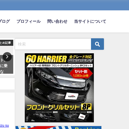
ブログ
プロフィール
問い合わせ
当サイトについて
とめ記事
まとめ記事
ま
ット、
評論家がこぞって日産のe-Power
つべにある危険運転ドラレ
種に乗
ほめる理由wwwwwwwwww
て車が多い愛知と東京の割
よな
くないのなんでなの？
2021-12-19
2023-05-17
izu su