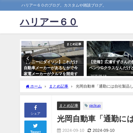
ハリアー６０のブログ。カスタムや雑談ブログ。
ハリアー６０
まとめ記事
まとめ記事
「宮迫さ
【ソニーにダイソン】これだけ
【悲報】広瀬すずさんの
んの為に
自動車メーカーがあるなかで今
ベンツGクラスなんだけ
」←深い
家電メーカーがクルマを開発す
2025-05-18
るワケ
ホーム
まとめ記事
光岡自動車「通勤には自社製品
2020-02-07
まとめ記事
pickup
シェア
光岡自動車「通勤に
2024-09-10
2024-09-10
Tweet