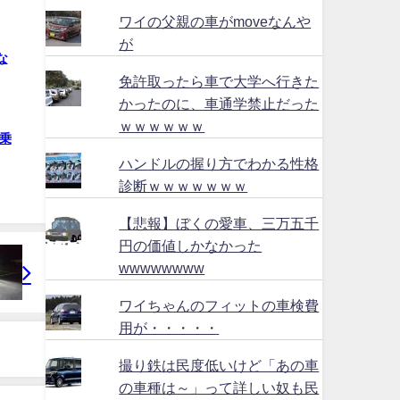
ワイの父親の車がmoveなんや
が
な
免許取ったら車で大学へ行きた
かったのに、車通学禁止だった
ｗｗｗｗｗｗ
乗
ハンドルの握り方でわかる性格
診断ｗｗｗｗｗｗｗ
【悲報】ぼくの愛車、三万五千
円の価値しかなかった
wwwwwwww
ワイちゃんのフィットの車検費
用が・・・・・
撮り鉄は民度低いけど「あの車
の車種は～」って詳しい奴も民