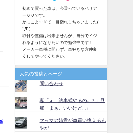
初めて買った車は、今乗っているハリア
ー６０です。
かっこよすぎて一目惚れしちゃいました(
ﾟДﾟ)
取付や整備は出来ませんが、自分でイジ
れるようになりたいので勉強中です！
メーカー車種に問わず、車好きな方仲良
くしてやってください。
人気の投稿とページ
問い合わせ
妻「え、納車式やるの...？」旦
那「まぁ、いいけど...」
マッマの姉貴が車買い換えるん
悩
やが