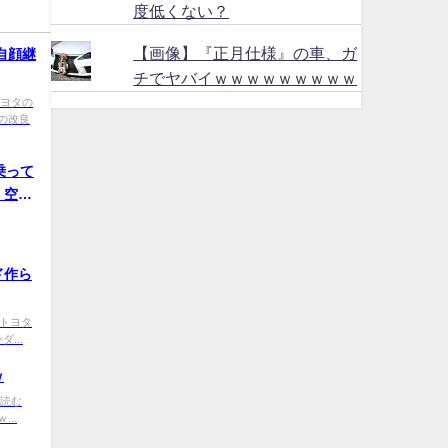
度低くない？
【画像】『正月仕様』の車、ガ
自顔継
チでヤバイｗｗｗｗｗｗｗｗｗ
R トヨタの
の改良
乗って
。空ぶ
ド作ら
B0 トヨタ
...
ｗ
きを読む
...