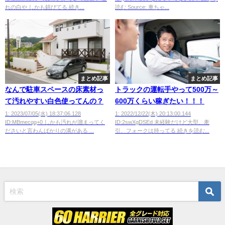
れの白や しかも錆びてる 続き...
読む Source: 車ちゃ...
まとめ記事
まとめ記事
なんで駐車スペースの床素材っ
トラックの運転手やって500万～
て汚れやすい白色使ってんの？
600万くらい稼ぎたい！！！
1: 2023/07/05(水) 18:37:06.128
1: 2022/12/22(木) 20:13:00.144
ID:MBmecqq+0 しかも汚れが溜まってく
ID:2swXgDSEd 未経験だけど大型、牽
ださいと言わんばかりの溝がある ...
引、フォークは持ってる 続きを読む...