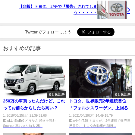
【悲報】トヨタ、ガチで『警告』されてしま
う・・・・・
Twitterでフォローしよう
おすすめの記事
まとめ記事
まとめ記事
250万の車買ったんだけど、これ
トヨタ、世界販売2年連続首位
ってお前らからしたら高い？
「フォルクスワーゲン」上回る
1: 2019/05/25(土) 21:39:31.68
1: 2021/04/29(木) 14:49:15.79
ID:pLLhEwEr0 どうなん 続きを読む
ID:n4+fhtTJ9 トヨタが、2年連続で販売世
Source: 車ちゃんねる 25...
界首位。 トヨタ自動車が28日...