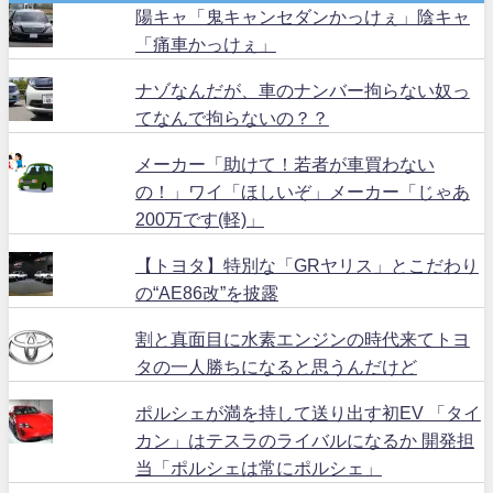
陽キャ「鬼キャンセダンかっけぇ」陰キャ
「痛車かっけぇ」
ナゾなんだが、車のナンバー拘らない奴っ
てなんで拘らないの？？
メーカー「助けて！若者が車買わない
の！」ワイ「ほしいぞ」メーカー「じゃあ
200万です(軽)」
【トヨタ】特別な「GRヤリス」とこだわり
の“AE86改”を披露
割と真面目に水素エンジンの時代来てトヨ
タの一人勝ちになると思うんだけど
ポルシェが満を持して送り出す初EV 「タイ
カン」はテスラのライバルになるか 開発担
当「ポルシェは常にポルシェ」