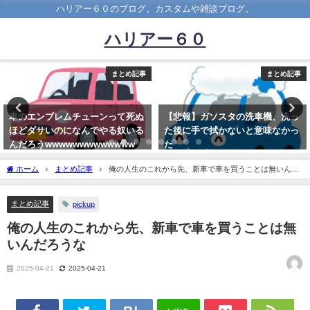
ハリアー６０のブログ。カスタムや雑談ブログ。
ハリアー６０
まとめ記事
まとめ記事
【悲報】ガソスタの洗車機、洗っ
トヨタディーラーの営業さん、ワ
た後に手で拭かないと意味なかっ
イが無職とも知らずハリアーのカ
た
タログを送ってくるｗｗｗｗｗ
2023-03-09
2020-06-27
ホーム
まとめ記事
俺の人生のこれから先、新車で車を買うことは無いんだ
ろうな
まとめ記事
pickup
俺の人生のこれから先、新車で車を買うことは無
いんだろうな
2025-04-21
2025-04-21