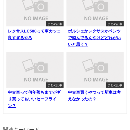
まとめ記事
まとめ記事
レクサスLC500って車カッコ
ポルシェかレクサスかベンツ
良すぎるやろ
で悩んでるんやけどどれがい
いと思う？
まとめ記事
まとめ記事
中古車って何年落ちまでがギ
中古車買うやつって新車は考
リ買ってもいいセーフライ
えなかったの？
ン？
関連キーワード