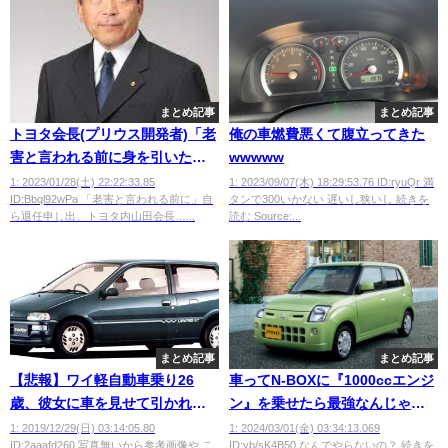
まとめ記事
まとめ記事
トヨタ会長(プリウス開発者)「老
俺の車燃費悪くて腹立ってきた
害と言われる前に身を引いた方
wwwww
が良いと思い退任した」
1: 2023/01/28(土) 22:22:33.85
1: 2023/09/07(木) 18:29:53.76 ID:ryuQr 満
ID:Bbql92wPa 「老害と言われる前に」自
タンで300いかない 遅いし狭いし 続きを
ら退任申し出、トヨタ内山田会長…...
読む Source:...
まとめ記事
まとめ記事
【悲報】ワイ軽自動車乗り26
車ってN-BOXに『1000ccエンジ
歳、彼女に車を見せて引かれる
ン』を乗せたら最強なんじゃ
ｗｗｗｗｗｗ
ね？？？？？
1: 2019/12/29(日) 03:14:05.80
1: 2024/03/01(金) 03:34:13.069
ID:2aaafd260 写真無いから参考画像や こ
ID:yb/sK4B50 なんでやらないの？ 続きを