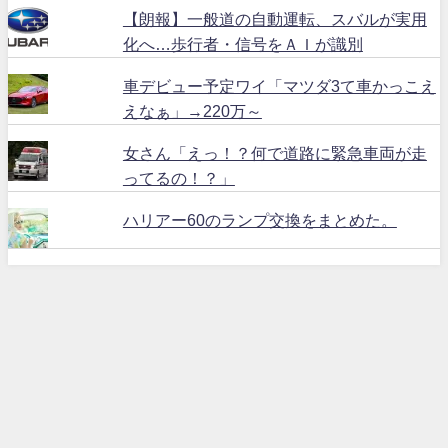
【朗報】一般道の自動運転、スバルが実用
化へ…歩行者・信号をＡＩが識別
車デビュー予定ワイ「マツダ3て車かっこえ
えなぁ」→220万～
女さん「えっ！？何で道路に緊急車両が走
ってるの！？」
ハリアー60のランプ交換をまとめた。
ハリアー６０ All Rights Reserved.