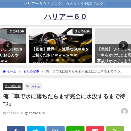
ハリアー６０のブログ。カスタムや雑談ブログ。
ハリアー６０
まとめ記事
まとめ記事
【画像】世界一ド派手なSUV車を
【悲報】ワイちゃん、サイドブレ
ご覧くださいｗｗｗｗｗｗ
ーキをかけたまま高速道路に乗り
事故りかけてしまうｗｗｗｗ
2022-09-24
2023-02-09
ホーム
まとめ記事
俺「車で水に落ちたらまず完全に水没するまで待つ」
まとめ記事
pickup
俺「車で水に落ちたらまず完全に水没するまで待
つ」
2025-01-10
2025-01-10