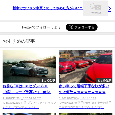
新車でガソリン車買うのってやめた方がいい？
Twitterでフォローしよう
おすすめの記事
まとめ記事
まとめ記事
お前ら｢車はFR!セダン!８６
赤い車って運転下手な奴が多い
（笑）!スープラ高い!｣ 俺｢3.5
のは何故ｗｗｗｗｗｗｗｗｗ
のGRマークXは?NA３００馬力
1: 2018/12/22(土) 20:51:20.525
3: 2019/10/30(水) 18:14:18.25
ID:hp3cu7zL0 お前ら｢いや…そうじゃない
ID:wlgXSaBK0 下手だから赤や黄色の派手
超だしFRだし値段も安くはない
んだよ｣ なにがちゃうねん ...
に目立つのに乗るんだろ 理にかな...
けど手が届くじゃん｣