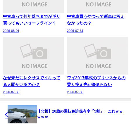
中古車って何年落ちまでがギリ
中古車買うやつって新車は考え
買ってもいいセーフライン？
なかったの？
2026-08-01
2026-07-31
なぜ未だにレクサスでイキって
ワイ2017年式のプリウスからの
る人間がいるのか？
乗り換え先が決まらない
2026-07-30
2026-07-30
【悲報】20歳の運転免許保有率「5割」←これｗｗ
ｗｗｗ