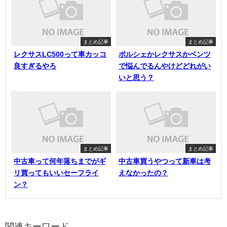
まとめ記事
まとめ記事
レクサスLC500って車カッコ
ポルシェかレクサスかベンツ
良すぎるやろ
で悩んでるんやけどどれがい
いと思う？
まとめ記事
まとめ記事
中古車って何年落ちまでがギ
中古車買うやつって新車は考
リ買ってもいいセーフライ
えなかったの？
ン？
関連キーワード