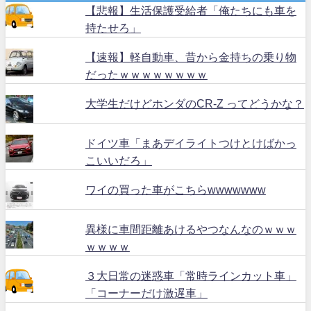
【悲報】生活保護受給者「俺たちにも車を
持たせろ」
【速報】軽自動車、昔から金持ちの乗り物
だったｗｗｗｗｗｗｗｗ
大学生だけどホンダのCR-Z ってどうかな？
ドイツ車「まあデイライトつけとけばかっ
こいいだろ」
ワイの買った車がこちらwwwwwww
異様に車間距離あけるやつなんなのｗｗｗ
ｗｗｗｗ
３大日常の迷惑車「常時ラインカット車」
「コーナーだけ激遅車」