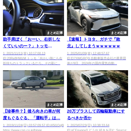
まとめ記事
まとめ記事
助手席ぼく「おーい、右折しな
【速報】トヨタ、ガチで『敗
くていいのー？」トッモ
北』してしまうｗｗｗｗｗｗ
「…………チッ」ぼく「後続車
1: 2021/11/11(木) 10:17:00.13
1: 2025/01/09(木) 12:48:57.67
ID:20Re8HWzM トッモ「向かい側にも右
ID:E/7XMGRQ9 自動車販売会社の業界団
の迷惑だよー？」
折待ちのトラックいるだろ。その影に...
体が9日、2024年の国内電気自動...
まとめ記事
まとめ記事
【珍事件？】後ろ向きの車が何
20万プラスして四輪駆動車にす
度もぐるぐる、「運転手」は…
るべきか否か
1: 2019/11/24(日) 03:57:09.57 ID:iX5l1Oql9
1: 2023/07/23(日) 10:38:33.64
https://www.cnn.co.jp/fringe...
ID:gCFnugov0 どうや 続きを読む Source: