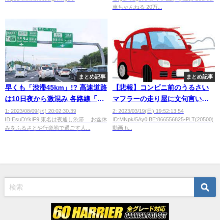
車ちゃんねる 20万...
まとめ記事
まとめ記事
早くも「渋滞45km」!? 高速道路
【悲報】コンビニ前のうるさい
は10日夜から激混み 各路線「帰
マフラーの走り屋に文句言いい
省ラッシュ」の渋滞予測は？
にいった結果wwwwwwww
1: 2023/08/09(水) 20:02:30.39
2: 2023/03/19(日) 19:52:13.54
ID:EsuDYkIF9 東名は夜通し渋滞 お盆休
ID:MNpk/5Ay0 BE:866556825-PLT(20500)
みをふるさとや行楽地で過ごす人...
動画 h...