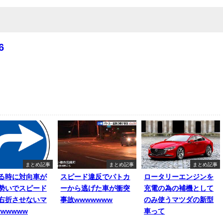
6
まとめ記事
まとめ記事
まとめ記事
る時に対向車が
スピード違反でパトカ
ロータリーエンジンを
勢いでスピード
ーから逃げた車が衝突
充電の為の補機として
右折させないマ
事故wwwwwww
のみ使うマツダの新型
wwwww
車って