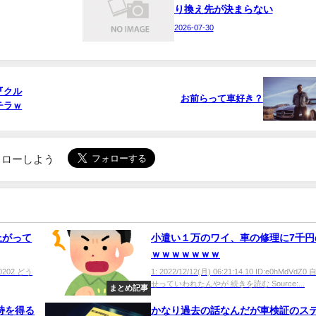
り換え先が決まらない
2026-07-30
『クル
お前らって車好き？
チラｗ
でフォローしよう
上がって
小遣い１万のワイ、車の修理に7千円
ｗｗｗｗｗｗｗ
800202 どう
1: 2022/12/12(月) 06:21:14.10 ID:e0hMdVdZ
せっていわれたんやが 続きを読む Source:...
まとめ記事
持を得る
かなり過去の話なんだが車検証のス