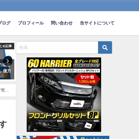
ブログ
プロフィール
問い合わせ
当サイトについて
とめ記事
まとめ記事
ま
の道路
貧乏人「本物の金持ちはベンツ
【悲報】交通安全協会役員
」後方
BMWに乗らない」←コレｗｗｗ
合で飲酒運転対策議論した
」
ｗｗｗ
飲酒運転で事故wwwwwww
2018-11-25
2022-12-13
ぞ究極
す
エ