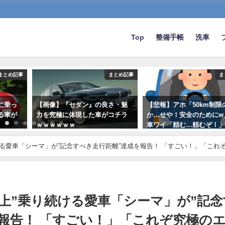
Top
整備手帳
洗車
まとめ記事
まとめ記事
ま
に乗っ
【画像】『セダン』の良さ・魅
【悲報】アホ「50km制限
る車が
力を究極に体現した車がコチラ
か…せや！安全のためにw
ｗｗｗｗｗｗ
車ワイ「頼む…頼むぞ！
2024-03-23
2022-09-22
ける愛車「シーマ」が”記念すべき走行距離”達成を報告！ 「すごい！」「これ
以上”乗り続ける愛車「シーマ」が”記念
報告！ 「すごい！」「これぞ究極の