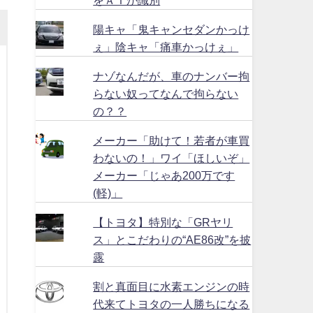
陽キャ「鬼キャンセダンかっけ
ぇ」陰キャ「痛車かっけぇ」
ナゾなんだが、車のナンバー拘
らない奴ってなんで拘らない
の？？
メーカー「助けて！若者が車買
わないの！」ワイ「ほしいぞ」
メーカー「じゃあ200万です
(軽)」
【トヨタ】特別な「GRヤリ
ス」とこだわりの“AE86改”を披
露
割と真面目に水素エンジンの時
代来てトヨタの一人勝ちになる