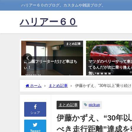
ハリアー６０のブログ。カスタムや雑談ブログ。
ハリアー６０
まとめ記事
まとめ記事
1番カッ
首都圏フリーターだけど車ほち
マツダのベリーサって車
い…
ぃ！
てるんだが次に乗り換え
無いｗｗｗｗ
2024-03-24
2020-06-07
ホーム
まとめ記事
伊藤かずえ、“30年以上”乗り続
のエコ」祝福の声集まる
まとめ記事
pickup
シェア
伊藤かずえ、“30年
べき走行距離”達成を
Tweet