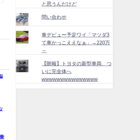
と思うんだけど
問い合わせ
車デビュー予定ワイ「マツダ3
て車かっこええなぁ」→220万
～
【朗報】トヨタの新型車両、つ
いに完全体へ
悩
wwwwwwwwwwwwwww
な
乗