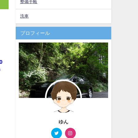
整備手帳
洗車
プロフィール
0
時
ゆん