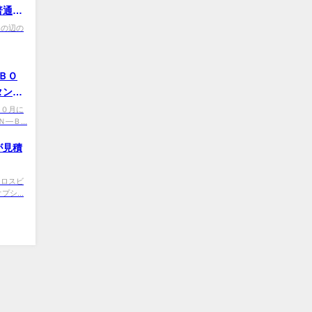
普通な
d その辺の
ＢＯ
タン
9 １０月に
Ｂ...
が見積
0 クロスビ
シ...