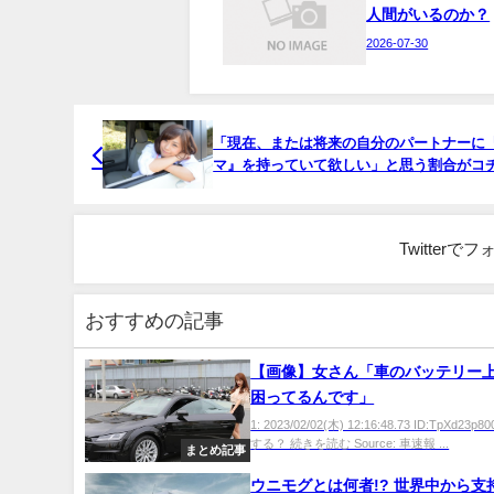
人間がいるのか？
2026-07-30
「現在、または将来の自分のパートナーに
マ』を持っていて欲しい」と思う割合がコ
Twitter
おすすめの記事
【画像】女さん「車のバッテリー
困ってるんです」
1: 2023/02/02(木) 12:16:48.73 ID:TpXd23p
する？ 続きを読む Source: 車速報 ...
まとめ記事
ウニモグとは何者!? 世界中から支