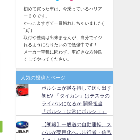
初めて買った車は、今乗っているハリア
ー６０です。
かっこよすぎて一目惚れしちゃいました(
ﾟДﾟ)
取付や整備は出来ませんが、自分でイジ
れるようになりたいので勉強中です！
メーカー車種に問わず、車好きな方仲良
くしてやってください。
人気の投稿とページ
ポルシェが満を持して送り出す
初EV 「タイカン」はテスラの
ライバルになるか 開発担当
「ポルシェは常にポルシェ」
【朗報】一般道の自動運転、ス
バルが実用化へ…歩行者・信号
をＡＩが識別