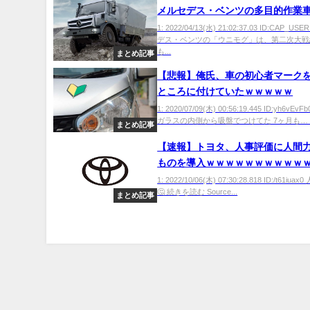
メルセデス・ベンツの多目的作業
がすごいのか？
1: 2022/04/13(水) 21:02:37.03 ID:CAP_
デス・ベンツの「ウニモグ」は、第二次大戦
も...
まとめ記事
【悲報】俺氏、車の初心者マーク
ところに付けていたｗｗｗｗｗ
1: 2020/07/09(木) 00:56:19.445 ID:yh6vE
ガラスの内側から吸盤でつけてた 7ヶ月も… 続
まとめ記事
【速報】トヨタ、人事評価に人間
ものを導入ｗｗｗｗｗｗｗｗｗｗ
1: 2022/10/06(木) 07:30:28.818 ID:/t61iu
🤔 続きを読む Source...
まとめ記事