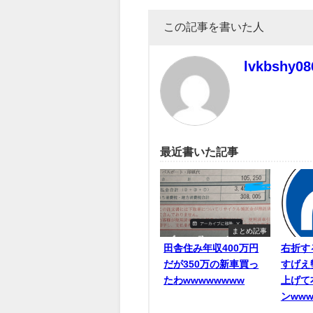
この記事を書いた人
lvkbshy08
最近書いた記事
まとめ記事
田舎住み年収400万円
右折す
だが350万の新車買っ
すげえ
たわwwwwwwww
上げて
ンwww