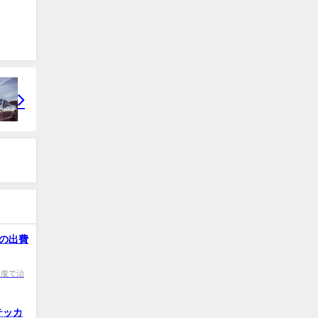
の出費
0 自腹で治
テッカ