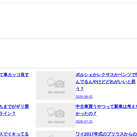
って車カッコ良す
ポルシェかレクサスかベンツで
んでるんやけどどれがいいと思
う？
2026-08-02
ちまでがギリ買
中古車買うやつって新車は考え
ライン？
かったの？
2026-07-31
スでイキってる
ワイ2017年式のプリウスからの