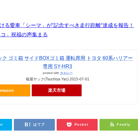
続ける愛車「シーマ」が”記念すべき走行距離”達成を報告！
エコ」祝福の声集まる
ク ゴミ箱 サイドBOXゴミ箱 運転席用 トヨタ 60系ハリアー
専用 SY-HR3
posted with
カエレバ
槌屋ヤック(Tsuchiya Yac) 2015-07-01
mazon
楽天市場
er
はてブ
Pocket
Feedly