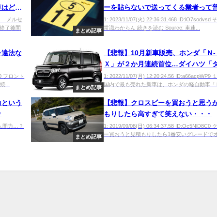
車はどこ
ーを貼らないで送ってくる業者って
のか？
USER メルセ
1: 2023/11/07(火) 22:36:31.468 ID:iO7sodvs
終了後間
常識わからん 続きを読む Source: 車速...
まとめ記事
を違法な
【悲報】10月新車販売、ホンダ「Ｎ-
Ｘ」が２か月連続首位…ダイハツ「
ト」が２位に上昇
vFb0 フロント
1: 2022/11/07(月) 12:20:24.56 ID:a66acpWP
...
国内で最も売れた新車は、ホンダの軽自動車「Ｎ―
まとめ記事
力という
【悲報】クロスビーを買おうと思う
ｗ
もりしたら高すぎて笑えない・・・
ax0 人間力…？
1: 2019/09/08(日) 06:34:37.58 ID:Oc5NlD8C
ー買おうと見積もりしたら1番安いグレードでオプ
まとめ記事