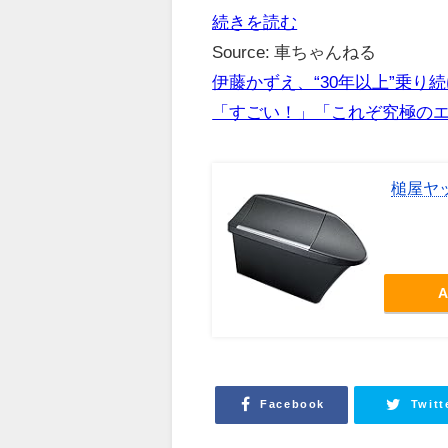
続きを読む
Source: 車ちゃんねる
伊藤かずえ、“30年以上”乗り
「すごい！」「これぞ究極の
槌屋ヤッ
A
Facebook
Twitt