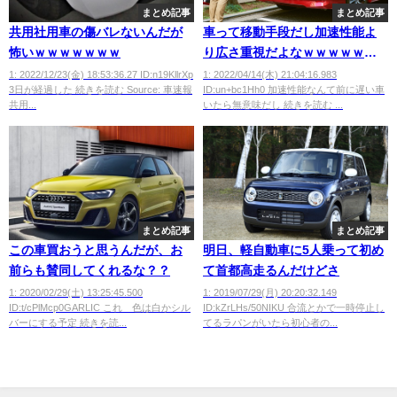
まとめ記事
まとめ記事
共用社用車の傷バレないんだが
車って移動手段だし加速性能よ
怖いｗｗｗｗｗｗｗ
り広さ重視だよなｗｗｗｗｗｗ
ｗｗ
1: 2022/12/23(金) 18:53:36.27 ID:n19KllrXp
1: 2022/04/14(木) 21:04:16.983
3日が経過した 続きを読む Source: 車速報
ID:un+bc1Hh0 加速性能なんて前に遅い車
共用...
いたら無意味だし 続きを読む ...
まとめ記事
まとめ記事
この車買おうと思うんだが、お
明日、軽自動車に5人乗って初め
前らも賛同してくれるな？？
て首都高走るんだけどさ
1: 2020/02/29(土) 13:25:45.500
1: 2019/07/29(月) 20:20:32.149
ID:t/cPlMcp0GARLIC これ 色は白かシル
ID:kZrLHs/50NIKU 合流とかで一時停止し
バーにする予定 続きを読...
てるラパンがいたら初心者の...