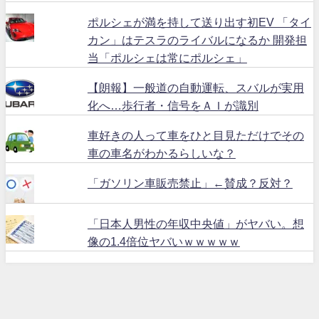
ポルシェが満を持して送り出す初EV 「タイ
カン」はテスラのライバルになるか 開発担
当「ポルシェは常にポルシェ」
【朗報】一般道の自動運転、スバルが実用
化へ…歩行者・信号をＡＩが識別
車好きの人って車をひと目見ただけでその
車の車名がわかるらしいな？
「ガソリン車販売禁止」←賛成？反対？
「日本人男性の年収中央値」がヤバい。想
像の1.4倍位ヤバいｗｗｗｗｗ