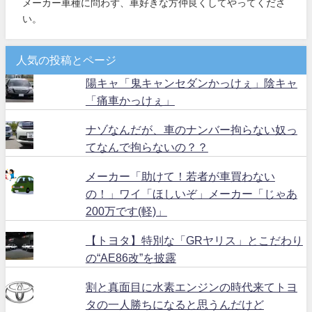
メーカー車種に問わず、車好きな方仲良くしてやってくださ
い。
人気の投稿とページ
陽キャ「鬼キャンセダンかっけぇ」陰キャ
「痛車かっけぇ」
ナゾなんだが、車のナンバー拘らない奴っ
てなんで拘らないの？？
メーカー「助けて！若者が車買わない
の！」ワイ「ほしいぞ」メーカー「じゃあ
200万です(軽)」
【トヨタ】特別な「GRヤリス」とこだわり
の“AE86改”を披露
割と真面目に水素エンジンの時代来てトヨ
タの一人勝ちになると思うんだけど