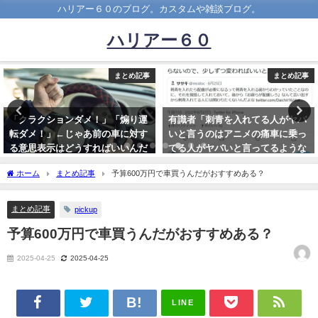
ハリアー６０のブログ。カスタムや雑談ブログ。
ハリアー６０
まとめ記事
まとめ記事
「クラクションダメ！」「煽り運
有識者「刺青を入れてる人がヤバ
転ダメ！」←じゃあ前の車に対す
いと言うのはアニメの痛車に乗っ
る意思表示はどうすればいいんだ
てる人がヤバいと言ってるような
よ！
もの」
ホーム
まとめ記事
予算600万円で車買うんだがおすすめある？
2021-12-31
2022-06-27
まとめ記事
pickup
予算600万円で車買うんだがおすすめある？
2025-04-25
2025-04-25
LINE