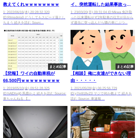
教えてくれｗｗｗｗｗｗｗｗ
イ、突然運転した結果事故って
しまう・・・・
1: 2022/06/16(木) 20:28:32.320
1: 23/03/20(月) 09:31:04 ID:Mkwa 免許取
ID:RImsdn/u0 どうしてもスピード落とし
った以来運転せず2年駐車の仕方が分から
ちまう 続きを読む Sourc...
ず適当に突っ込んだら隣の車にぶつ...
まとめ記事
まとめ記事
【悲報】ワイの自動車税が
【相談】俺に友達ができない理
66,500円ｗｗｗｗｗｗｗｗｗ
由・・・・・
1: 2019/05/10(金) 09:51:28.325
1: 2021/05/28(金) 06:25:56.729
ID:hAlDhxjj0 馬鹿かよ 続きを読む Source:
ID:y7m918vZ0 マジで何か教えて 続きを
車ちゃんねる 【...
読む Source: 車速報 ...