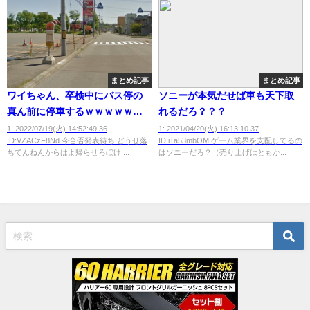
まとめ記事
まとめ記事
ワイちゃん、卒検中にバス停の
ソニーが本気だせば車も天下取
真ん前に停車するｗｗｗｗｗｗ
れるだろ？？？
ｗ
1: 2022/07/19(火) 14:52:49.36
1: 2021/04/20(火) 16:13:10.37
ID:VZACzF8Nd 今合否発表待ち どうせ落
ID:iTa53mbOM ゲーム業界を支配してるの
ちてんねんからはよ帰らせろぼけ ...
はソニーだろ？（売り上げはともか...