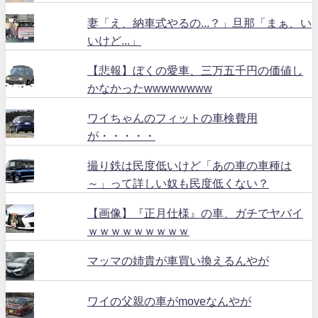
妻「え、納車式やるの...？」旦那「まぁ、い
いけど...」
【悲報】ぼくの愛車、三万五千円の価値し
かなかったwwwwwwww
ワイちゃんのフィットの車検費用
が・・・・・
撮り鉄は民度低いけど「あの車の車種は
～」って詳しい奴も民度低くない？
【画像】『正月仕様』の車、ガチでヤバイ
ｗｗｗｗｗｗｗｗｗ
マッマの姉貴が車買い換えるんやが
ワイの父親の車がmoveなんやが