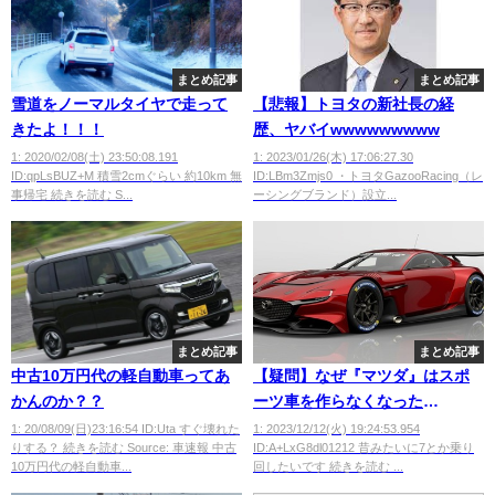
まとめ記事
まとめ記事
雪道をノーマルタイヤで走って
【悲報】トヨタの新社長の経
きたよ！！！
歴、ヤバイwwwwwwwww
1: 2020/02/08(土) 23:50:08.191
1: 2023/01/26(木) 17:06:27.30
ID:qpLsBUZ+M 積雪2cmぐらい 約10km 無
ID:LBm3Zmjs0 ・トヨタGazooRacing（レ
事帰宅 続きを読む S...
ーシングブランド）設立...
まとめ記事
まとめ記事
中古10万円代の軽自動車ってあ
【疑問】なぜ『マツダ』はスポ
かんのか？？
ーツ車を作らなくなった
の？？？？？？
1: 20/08/09(日)23:16:54 ID:Uta すぐ壊れた
1: 2023/12/12(火) 19:24:53.954
りする？ 続きを読む Source: 車速報 中古
ID:A+LxG8dl01212 昔みたいに7とか乗り
10万円代の軽自動車...
回したいです 続きを読む ...