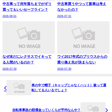
中古車って何年落ちまでがギリ
中古車買うやつって新車は考え
買ってもいいセーフライン？
なかったの？
2026-08-01
2026-07-31
なぜ未だにレクサスでイキって
ワイ2017年式のプリウスからの
る人間がいるのか？
乗り換え先が決まらない
2026-07-30
2026-07-30
車の中で帽子（キャップじゃなくハット）被って運
転してる人いるでしょ？
自転車事故の賠償金っていくらが平均なんや？