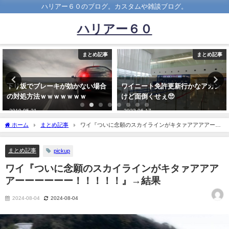
ハリアー６０のブログ。カスタムや雑談ブログ。
ハリアー６０
まとめ記事
まとめ記事
ワイニート免許更新行かなアカン
【緊急】トヨタ車に詳しい人、ち
けど面倒くせぇ🥺
ょっと来てｗｗｗｗｗｗ
2023-06-17
2025-06-01
ホーム
まとめ記事
ワイ『ついに念願のスカイラインがキタァアアアアーー
ーーーー！！！！！』→結果
まとめ記事
pickup
ワイ『ついに念願のスカイラインがキタァアアア
アーーーーーー！！！！！』→結果
2024-08-04
2024-08-04