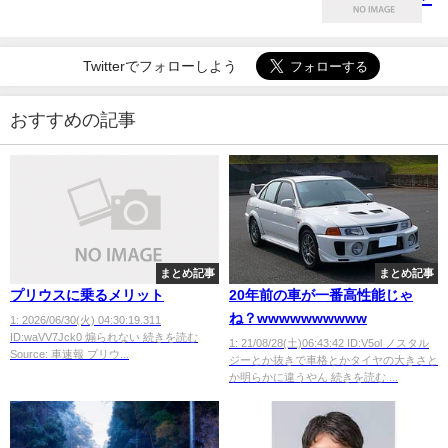
Twitterでフォローしよう
おすすめの記事
まとめ記事
まとめ記事
プリウスに乗るメリット
20年前の車が一番高性能じゃ
ね？wwwwwwwwww
1: 2026/06/30(火) 04:30:19.311
ID:waVV7Jck0 煽られない 続きを読む
1: 21/08/28(土)06:43:42 ID:V5ol ノスタル
Source: 車速報 プリウ...
ジーとか抜きで車格とかタイヤの大きさと
か明らかに違うやん 続きを読む ...