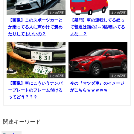
まとめ記事
まとめ記事
【画像】このスポーツカーと
【疑問】車の運転してる奴っ
か乗ってる人に声かけて褒め
て普通は猫の2～3匹轢いてる
たりしてもいいの？
よな…？
まとめ記事
まとめ記事
【画像】車にこういうナンバ
今の『マツダ車』のイメージ
ープレートのフレーム付ける
がこちらｗｗｗｗｗ
ってどう？？？
関連キーワード