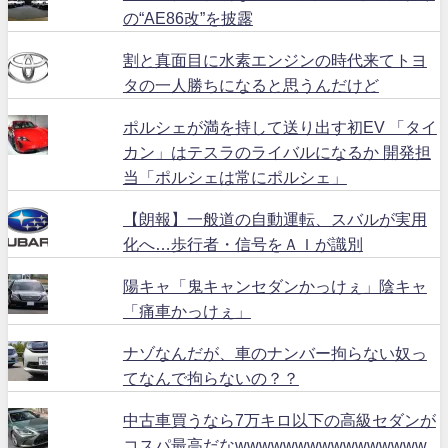
の“AE86改”を披露
割と真面目に水素エンジンの時代来てトヨ
タの一人勝ちになると思うんだけど
ポルシェが満を持して送り出す初EV 「タイ
カン」はテスラのライバルになるか 開発担
当「ポルシェは常にポルシェ」
【朗報】一般道の自動運転、スバルが実用
化へ…歩行者・信号をＡＩが識別
陽キャ「鬼キャンセダンかっけぇ」陰キャ
「痛車かっけぇ」
ナゾなんだが、車のナンバー拘らない奴っ
てなんで拘らないの？？
中古車買うなら7万キロ以下の高級セダンが
コスパ最高だなwwwwwwwwwwwwwwww