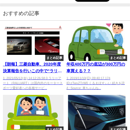
おすすめの記事
まとめ記事
まとめ記事
【朗報】三菱自動車、2020年度
年収400万円の底辺が300万円の
決算報告を行いこの中で“ラリー
車買える？？
アートブランドの復活”をアナウ
1: 2021/05/12(水) 14:12:26.58 0 ラリーア
1: 2019/11/10(日) 09:40:17.174
ート（RALLIART）は国内外のモータース
ID:zTwvZTrW0 くるまほすぃい 続きを読
ンスwwwwwwwwww
ポーツ愛好者への各種サービ...
む Source: 車ちゃんね...
まとめ記事
まとめ記事