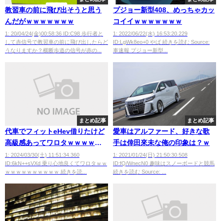
教習車の前に飛び出そうと思う
プジョー新型408、めっちゃカッ
んだがｗｗｗｗｗｗｗ
コイイｗｗｗｗｗｗｗ
1: 20/04/24(金)00:58:36 ID:C98 歩行者と
1: 2022/06/22(水) 16:53:20.229
して赤信号で教習車の前に飛び出したらど
ID:LgWk8eo+0 やば 続きを読む Source:
うなりますか？横断歩道の信号が赤の...
車速報 プジョー新型...
まとめ記事
まとめ記事
代車でフィットeHev借りたけど
愛車はアルファード、好きな歌
高級感あってワロタｗｗｗｗｗ
手は倖田來未な俺の印象は？ｗ
ｗｗｗｗｗｗｗ
1: 2024/03/30(土) 11:51:34.360
1: 2021/01/24(日) 21:50:30.508
ID:6kN++sVXd 乗り心地良くてワロタｗｗ
ID:fQ/WnecN0 趣味はスノーボードと競馬
ｗｗｗｗｗｗｗｗｗｗ 続きを読...
続きを読む Source: ...