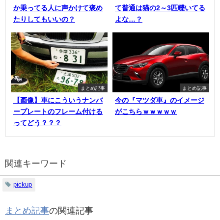
か乗ってる人に声かけて褒め
て普通は猫の2～3匹轢いてる
たりしてもいいの？
よな…？
まとめ記事
まとめ記事
【画像】車にこういうナンバ
今の『マツダ車』のイメージ
ープレートのフレーム付ける
がこちらｗｗｗｗｗ
ってどう？？？
関連キーワード
pickup
まとめ記事
の関連記事