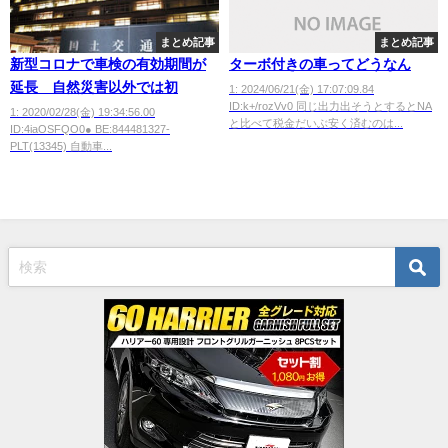
まとめ記事
まとめ記事
新型コロナで車検の有効期間が
ターボ付きの車ってどうなん
延長 自然災害以外では初
1: 2024/06/21(金) 17:07:09.84
ID:k+/rozVv0 同じ出力出そうとするとNA
1: 2020/02/28(金) 19:34:56.00
と比べて税金だいぶ安く済むのは...
ID:4iaOSFQO0● BE:844481327-
PLT(13345) 自動車...