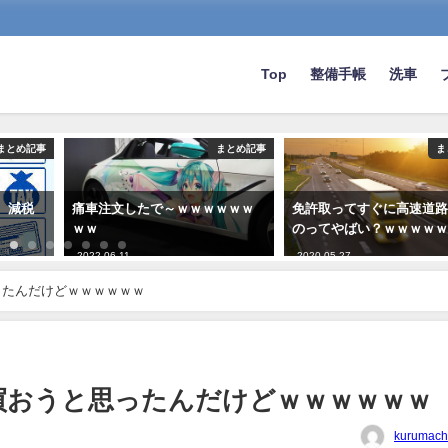
Top
整備手帳
洗車
まとめ記事
まとめ記事
ま
、減税
痛車注文したで～ｗｗｗｗｗｗ
免許取ってすぐに高速道
ｗｗ
のってやばい？ｗｗｗｗ
2022-06-11
2020-05-27
ったんだけどｗｗｗｗｗｗ
買おうと思ったんだけどｗｗｗｗｗｗ
kurumach