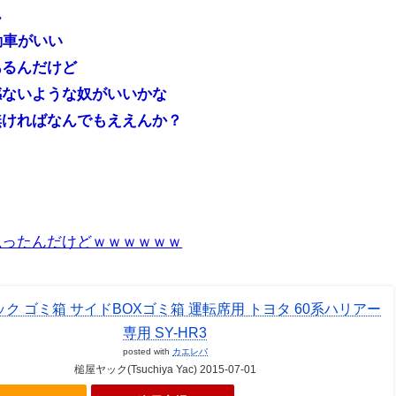
ん
動車がいい
あるんだけど
感ないような奴がいいかな
無ければなんでもええんか？
思ったんだけどｗｗｗｗｗｗ
ク ゴミ箱 サイドBOXゴミ箱 運転席用 トヨタ 60系ハリアー
専用 SY-HR3
posted with
カエレバ
槌屋ヤック(Tsuchiya Yac) 2015-07-01