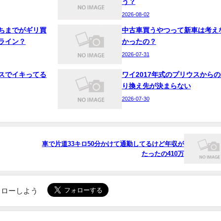
う？
2026-08-02
ちまでがギリ買
中古車買うやつって新車は考え
ライン？
かったの？
2026-07-31
スでイキってる
ワイ2017年式のプリウスからの
り換え先が決まらない
2026-07-30
車で片道33キロ50分かけて通勤してるけど年収が
たったの410万
でフォローしよう