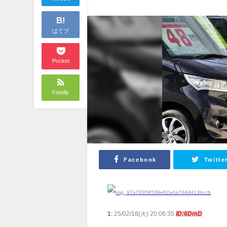
B!
はてブ
Pocket
Feedly
Facebook
Twitte
1:
25/02/18(火) 20:06:35
ID:6DmD