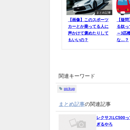
まとめ記事
【画像】このスポーツ
【疑問
カーとか乗ってる人に
る奴っ
声かけて褒めたりして
～3匹
もいいの？
な…？
関連キーワード
pickup
まとめ記事
の関連記事
レクサスLC500
ぎるやろ