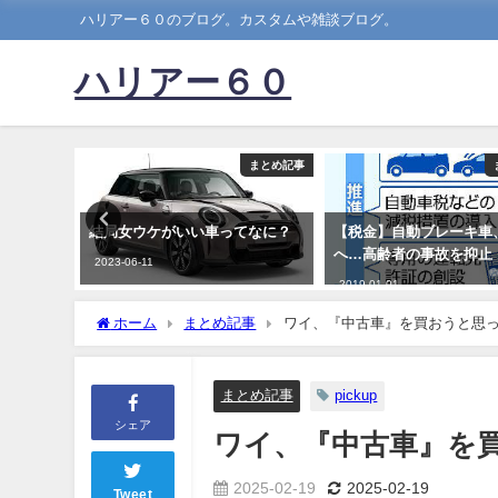
ハリアー６０のブログ。カスタムや雑談ブログ。
ハリアー６０
まとめ記事
まとめ記事
％「彼氏
結局女ウケがいい車ってなに？
【税金】自動ブレーキ車
たら冷め
へ…高齢者の事故を抑止
2023-06-11
2019-01-01
ホーム
まとめ記事
ワイ、『中古車』を買おうと思
まとめ記事
pickup
シェア
ワイ、『中古車』を
2025-02-19
2025-02-19
Tweet