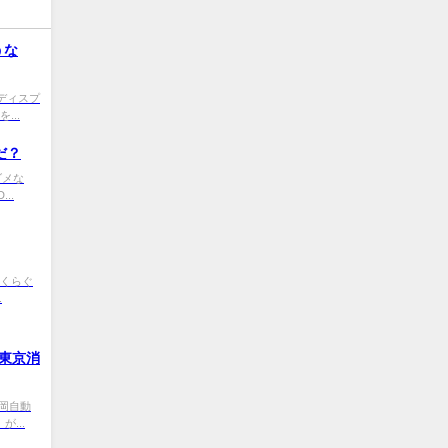
うな
00 ディスプ
...
だ？
ゃダメな
..
0 いくらぐ
.
東京消
9 光岡自動
...