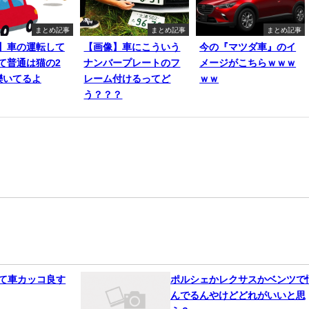
まとめ記事
まとめ記事
まとめ記事
】車の運転して
【画像】車にこういう
今の『マツダ車』のイ
て普通は猫の2
ナンバープレートのフ
メージがこちらｗｗｗ
轢いてるよ
レーム付けるってど
ｗｗ
う？？？
って車カッコ良す
ポルシェかレクサスかベンツで
んでるんやけどどれがいいと思