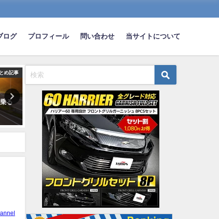
ブログ
プロフィール
問い合わせ
当サイトについて
とめ記事
まとめ記事
ま
路乗る
車修理ってオートバックスとか
プリウスとか言うトヨタの
ｗ
ディーラーより街の板金屋の方
ハイブリッド車がでここま
がいいよな？
われるようになった理由
wwwwwwwwww
2025-05-13
2021-11-14
annel