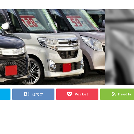
r
はてブ
Pocket
Feedly