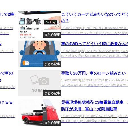
して2時
こういうカーナビみたいなのってど
の？
sX0 初めての
1: 2023/11/19(日) 20:01:43.933 ID:vxwnXaw
ん...
レイオーディオって言ったほうがいいかな 続きを
まとめ記事
w
車の4WDってどういう時に必要なん
/Aya かっこえ
1: 2020/03/05(木) 12:11:50.53 0 2WDだけじ
の？ 続きを読む Source: 車ちゃんねる 車の4WD.
まとめ記事
ろで車の
手取り28万円、車のローン組みたい
w
1: 2024/08/09(金) 23:11:26.274 ID:co8r1daz
らいの車がいい？ 最近免許取った19歳 新車プ..
8GM+0 続きを読
まとめ記事
の？ｗｗ
災害現場初期対応に3輪電気自動車 
防庁が採用 富山・光岡自動車
eJc0 続きを読
1: 2019/12/29(日) 11:40:55.57 ID:rvqzFKyN
車（富山市）は、3輪電気自動車「ライク―T3」が
まとめ記事