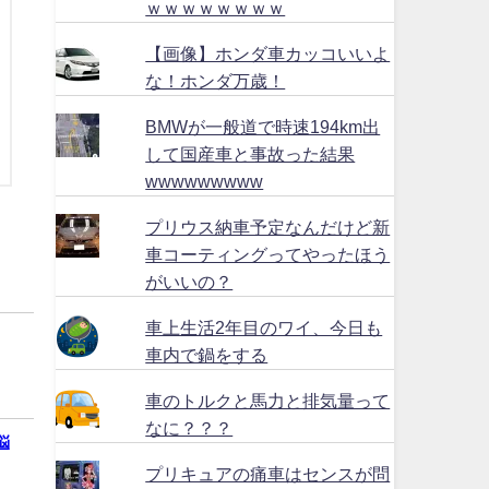
ｗｗｗｗｗｗｗｗ
【画像】ホンダ車カッコいいよ
な！ホンダ万歳！
BMWが一般道で時速194km出
して国産車と事故った結果
wwwwwwwww
プリウス納車予定なんだけど新
車コーティングってやったほう
がいいの？
車上生活2年目のワイ、今日も
車内で鍋をする
車のトルクと馬力と排気量って
なに？？？
悩
プリキュアの痛車はセンスが問