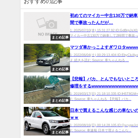
おすすめの記事
初めてのマイカー中古130万で納車
間で事故ったんだが…
1: 2025/07/10(木) 15:31:27.92 ID:GdBrpJ
マイカー中古130万で納車して2時間で事故った
まとめ記事
マツダ車かっこよすぎワロタwww
1: 2022/06/04(土) 00:29:13.404 ID:EbyCk
え 続きを読む Source: 車ちゃんねる ...
まとめ記事
【悲報】バカ、とんでもないとこ
修理をするwwwwwwwwwwwww
1: 2019/03/17(日) 21:18:10.335 ID:lH5T
む Source: 車ちゃんねる 【悲報】バカ...
まとめ記事
日本で買えるこんな感じの車ない
ｗｗ
1: 2020/08/16(日) 00:14:28.105 ID:Qxcyp
む Source: 車速報 日本で買えるこんな...
まとめ記事