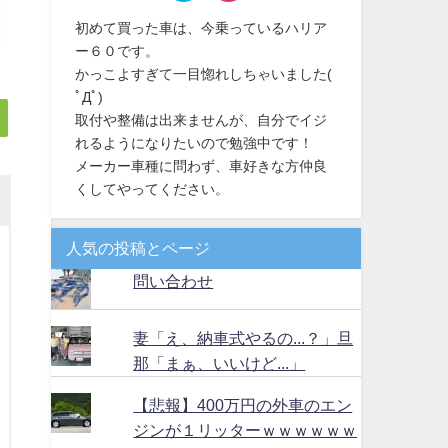
初めて買った車は、今乗っているハリア
ー６０です。
かっこよすぎて一目惚れしちゃいました(
ﾟДﾟ)
取付や整備は出来ませんが、自分でイジ
れるようになりたいので勉強中です！
メーカー車種に問わず、車好きな方仲良
くしてやってください。
人気の投稿とページ
問い合わせ
妻「え、納車式やるの...？」旦
那「まぁ、いいけど...」
【悲報】400万円の外車のエン
ジンが１リッターｗｗｗｗｗｗ