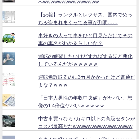
へwwwwwwwwwwwwwww
【悲報】ランクルとレクサス、国内でめっ
ちゃ盗まれまくってる事が判明……
車好きの人って車をひと目見ただけでその
車の車名がわかるらしいな？
運転の練習したいけどすればするほど悪化
しているんだがｗｗｗｗｗ
運転免許取るのに3カ月かかったけど普通だ
よな？ｗｗｗ
「日本人男性の年収中央値」がヤバい。想
像の1.4倍位ヤバいｗｗｗｗｗ
中古車買うなら7万キロ以下の高級セダンが
コスパ最高だなwwwwwwwwwwwwwwww