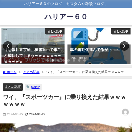
ハリアー６０のブログ。カスタムや雑談ブログ。
ハリアー６０
まとめ記事
まとめ記事
mで車ご
車の電動化進んでるが・・・
軽自動車買うやつって馬
ｗｗｗｗ
ね？？？
2023-09-13
2025-05-04
ホーム
まとめ記事
ワイ、『スポーツカー』に乗り換えた結果ｗｗｗｗｗｗ
ｗ
まとめ記事
pickup
ワイ、『スポーツカー』に乗り換えた結果ｗｗｗ
ｗｗｗｗ
2024-08-15
2024-08-15