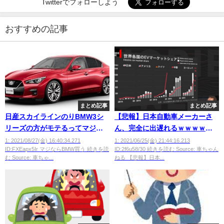
Twitterでフォローしよう
おすすめの記事
まとめ記事
まとめ記事
日産スカイラインのりBMW3シ
【悲報】日本自動車メーカーさ
リーズの方がモテるってマジ？
ん、完全に出遅れるｗｗｗｗｗ
wwwwwwww
ｗｗｗｗｗｗｗｗｗｗｗｗｗｗ
1: 2021/08/27(金) 16:40:34.271
1: 2021/06/25(金) 21:44:16.213
ID:FXEapx5Ir マジならBMW買う 続きを読
ID:2f6u58/30 続きを読む Source: 車ちゃん
ｗｗｗｗｗｗｗｗｗｗｗｗｗｗ
む Source: 車ちゃ...
ねる 【悲報】日本...
ｗｗｗ