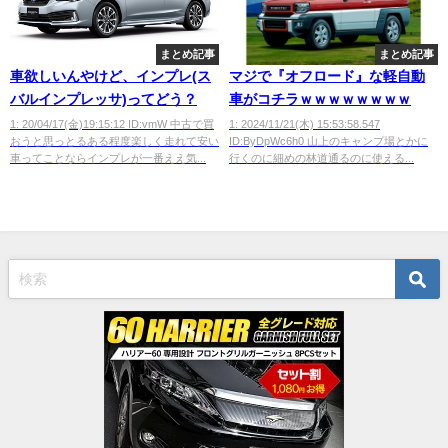
まとめ記事
まとめ記事
車欲しいんやけど、インプレ(ス
マジで『オフロード』な軽自動
バルインプレッサ)ってどう？
車がコチラｗｗｗｗｗｗｗｗ
1: 20/04/17(金)19:15:12 ID:vmW 中古で買
1: 2024/11/21(木) 15:53:58.547
おうと思っとるある程度楽しく走れて安い
ID:ByDpWc6h0 山上のキャンプ場とかに
車ってことならインプレが一番ええ気...
行くのに細めの林道通るのに使える...