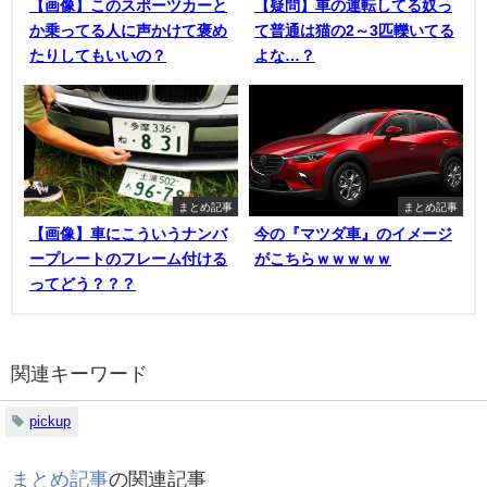
【画像】このスポーツカーと
【疑問】車の運転してる奴っ
か乗ってる人に声かけて褒め
て普通は猫の2～3匹轢いてる
たりしてもいいの？
よな…？
まとめ記事
まとめ記事
【画像】車にこういうナンバ
今の『マツダ車』のイメージ
ープレートのフレーム付ける
がこちらｗｗｗｗｗ
ってどう？？？
関連キーワード
pickup
まとめ記事
の関連記事