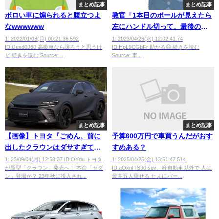
まとめ記事
まとめ記事
ボロい車に煽られると腹立つよ
教官「1本目のポールが見えたら
なwwwwww
左にハンドル切って、最後のポ
ールが見えたら右にハンドル切
1: 2022/01/03(月) 00:21:36.592
1: 2023/04/26(水) 12:02:41.74
ID:iJexd0J60 高級車なら譲ろうと思うけ
ID:HpL9CGbFr 助かる😄 続きを読む
ってね」
ど 続きを読む Source:...
Source: 車...
まとめ記事
まとめ記事
【画像】トヨタ『ごめん、前に
予算600万円で車買うんだがおす
出したクラウンはダサすぎて失
すめある？
敗ｗ 今度出すヤツはマジだから
1: 23/09/04(月) 12:58:37 ID:OYdu トヨタ
1: 2025/04/25(金) 13:51:47.514
が新型「クラウン」発売へ！ 本命「セダ
ID:aOxnITS90 suv、軽自動車以外で 人は
買ってね♪』←これｗｗｗｗ
ン」登場か？ 23年秋に投入され...
最高五人乗せる たまにバー...