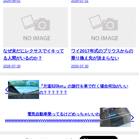
2026-08-01
2026-07-31
なぜ未だにレクサスでイキって
ワイ2017年式のプリウスからの
る人間がいるのか？
乗り換え先が決まらない
2026-07-30
2026-07-30
『片道820km』の旅行を車で行く場合何泊がいい
の？？？？？？
電気自動車乗ってるけどめっちゃいいわ
wwwwwwwvwwwvvvvwwwwwwwwvwwwvvvvwwwwwwwwvwwwvvvv