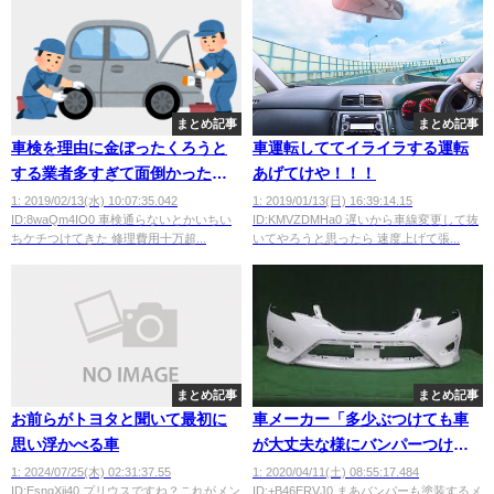
まとめ記事
まとめ記事
車検を理由に金ぼったくろうと
車運転しててイライラする運転
する業者多すぎて面倒かった
あげてけや！！！
wwwwwwwwwwwwwwww
1: 2019/02/13(水) 10:07:35.042
1: 2019/01/13(日) 16:39:14.15
ID:8waQm4IO0 車検通らないとかいちい
ID:KMVZDMHa0 遅いから車線変更して抜
ちケチつけてきた 修理費用十万超...
いてやろうと思ったら 速度上げて張...
まとめ記事
まとめ記事
お前らがトヨタと聞いて最初に
車メーカー「多少ぶつけても車
思い浮かべる車
が大丈夫な様にバンパーつけよ
う！！」お前ら「バンパーに傷
1: 2024/07/25(木) 02:31:37.55
1: 2020/04/11(土) 08:55:17.484
ID:EsnqXii40 プリウスですね？これがメン
ID:+B46ERVJ0 まあバンパーも塗装するメ