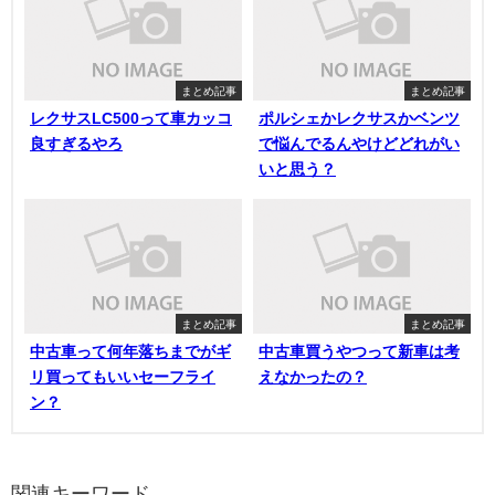
まとめ記事
まとめ記事
レクサスLC500って車カッコ
ポルシェかレクサスかベンツ
良すぎるやろ
で悩んでるんやけどどれがい
いと思う？
まとめ記事
まとめ記事
中古車って何年落ちまでがギ
中古車買うやつって新車は考
リ買ってもいいセーフライ
えなかったの？
ン？
関連キーワード