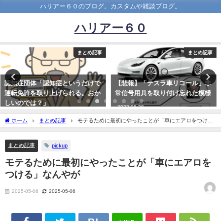
ハリアー６０のブログ。カスタムや雑談ブログ。
ハリアー６０
まとめ記事
まとめ記事
【悲報】「テスラ車リコール」非
いまSUV買ってるやつってなんで
常信号用具を取り付け忘れた模様
最近SUV好きになったの？ｗｗｗ
ｗ
2022-08-28
2020-10-26
ホーム
まとめ記事
モテるために最初にやったことが「車にエアロをつけ
る」なんやが
まとめ記事
pickup
モテるために最初にやったことが「車にエアロを
つける」なんやが
2025-05-06
2025-05-06