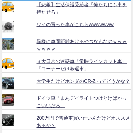
【悲報】生活保護受給者「俺たちにも車を
持たせろ」
ワイの買った車がこちらwwwwwww
異様に車間距離あけるやつなんなのｗｗｗ
ｗｗｗｗ
３大日常の迷惑車「常時ラインカット車」
「コーナーだけ激遅車」
大学生だけどホンダのCR-Z ってどうかな？
ドイツ車「まあデイライトつけとけばかっ
こいいだろ」
200万円で普通車買いたいんだけどオススメ
あるか？