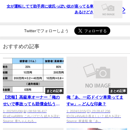
女が運転してて助手席に彼氏っぽい奴が座ってる車
あるけどさ
Twitterでフォローしよう
おすすめの記事
まとめ記事
まとめ記事
【悲報】高級車オーナー「俺の
俺「あ、一応ドイツ車乗ってま
せいで事故っても賠償金払うの
すw」←どんな印象？
は被害者ねｗ」
1: 2023/01/06(金) 08:59:36.417
1: 2024/12/15(日) 23:28:47.236
ID:eE+uA98Hr これバグだろ 続きを読む
ID:OLv4Vu4L0 羨ましい？ 続きを読む
Source: 車ちゃんねる...
Source: 車速報 俺「あ...