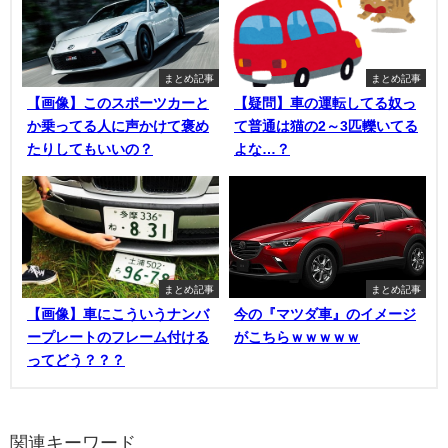
まとめ記事
まとめ記事
【画像】このスポーツカーと
【疑問】車の運転してる奴っ
か乗ってる人に声かけて褒め
て普通は猫の2～3匹轢いてる
たりしてもいいの？
よな…？
まとめ記事
まとめ記事
【画像】車にこういうナンバ
今の『マツダ車』のイメージ
ープレートのフレーム付ける
がこちらｗｗｗｗｗ
ってどう？？？
関連キーワード