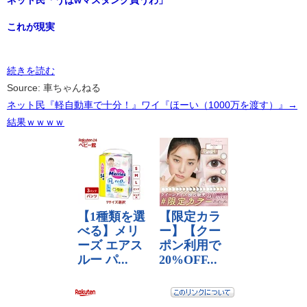
ネット民「うはwマスタング買うわ」
これが現実
続きを読む
Source: 車ちゃんねる
ネット民『軽自動車で十分！』ワイ『ほーい（1000万を渡す）』→
結果ｗｗｗｗ