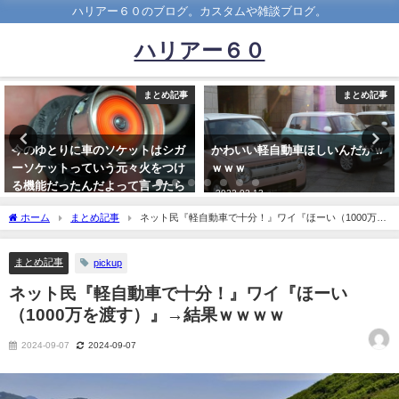
ハリアー６０のブログ。カスタムや雑談ブログ。
ハリアー６０
まとめ記事
まとめ記事
かわいい軽自動車ほしいんだがｗ
【悲報】日野、完全にトヨタ頼
ｗｗｗ
み。「今後の認証などお願いして
協力をいただく形になると思う」
2022-02-13
2022-10-08
ホーム
まとめ記事
ネット民『軽自動車で十分！』ワイ『ほーい（1000万を
渡す）』→結果ｗｗｗｗ
まとめ記事
pickup
ネット民『軽自動車で十分！』ワイ『ほーい
（1000万を渡す）』→結果ｗｗｗｗ
2024-09-07
2024-09-07