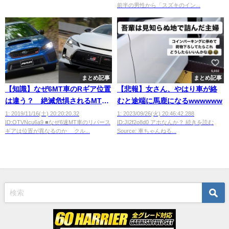
前半の男性から「スズキのイン...
まとめ記事
まとめ記事
【知識】なぜ6MT車のRギア位置
【悲報】女さん、やはり車が絡
は違う？ 絶滅危惧されるMT車
むと途端に馬鹿になるwwwwww
の現状とは
1: 2019/11/16(土) 20:20:20.32
1: 2023/09/26(火) 20:46:42.288
ID:OTVNcu6a9 ■なぜ6速MT車のリバース
ID:JI2f2o8d0 アホなんか？ 続きを読む
ギアは位置が異なるのか クル...
Source: 車ちゃんねる...