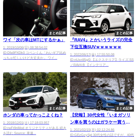
まとめ記事
まとめ記事
ワイ「次の車はMTにするかぁ」
『RAV4』とかいうライズの完全
下位互換SUVｗｗｗｗｗｗ
1: 2019/10/06(日) 08:38:54.02
ID:Dfa9PXDk0 コペンくん「わいギア比め
1: 2022/06/17(金) 17:55:50.08
っちゃ忙しいけど大丈夫か」 ワイ...
ID:nUxn95g/0 【エクステリア】ライズ:SS
／RAV4:B 【インテリア...
まとめ記事
まとめ記事
ホンダの車ってかっこよくね？
【悲報】30代女性「いまガソリ
ン車を買うのはガラケー買うの
1: 2018/12/01(土) 17:18:03.957
ID:rwFt9nMod オリジナリティがある 続き
と同じ」
1: 2021/02/15(月) 02:12:24.86
を読む Source: 車速...
ID:GEzGcySjd 30代女性の話ですが、40代