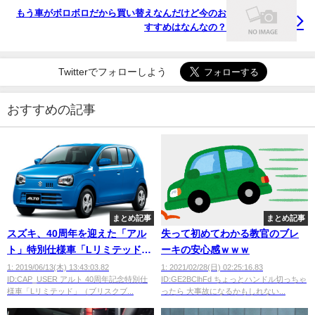
もう車がボロボロだから買い替えなんだけど今のお
すすめはなんなの？
Twitterでフォローしよう
おすすめの記事
まとめ記事
まとめ記事
スズキ、40周年を迎えた「アル
失って初めてわかる教官のブレ
ト」特別仕様車「Lリミテッド」
ーキの安心感ｗｗｗ
【95万5800円～106万3800円】
1: 2019/06/13(木) 13:43:03.82
1: 2021/02/28(日) 02:25:16.83
ID:CAP_USER アルト 40周年記念特別仕
ID:GE2BClhFd ちょっとハンドル切っちゃ
様車「Lリミテッド」（ブリスクブ...
ったら 大事故になるかもしれない...