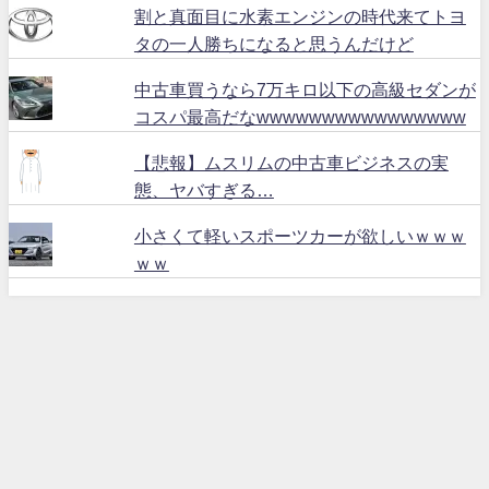
割と真面目に水素エンジンの時代来てトヨ
タの一人勝ちになると思うんだけど
中古車買うなら7万キロ以下の高級セダンが
コスパ最高だなwwwwwwwwwwwwwwww
【悲報】ムスリムの中古車ビジネスの実
態、ヤバすぎる…
小さくて軽いスポーツカーが欲しいｗｗｗ
ｗｗ
ハリアー６０ All Rights Reserved.