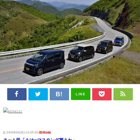
LINE
1:
24/09/04(水) 14:45:04
ID:Kxda