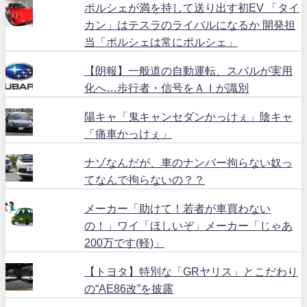
ポルシェが満を持して送り出す初EV 「タイ
カン」はテスラのライバルになるか 開発担
当「ポルシェは常にポルシェ」
【朗報】一般道の自動運転、スバルが実用
化へ…歩行者・信号をＡＩが識別
陽キャ「鬼キャンセダンかっけぇ」陰キャ
「痛車かっけぇ」
ナゾなんだが、車のナンバー拘らない奴っ
てなんで拘らないの？？
メーカー「助けて！若者が車買わない
の！」ワイ「ほしいぞ」メーカー「じゃあ
200万です(軽)」
【トヨタ】特別な「GRヤリス」とこだわり
の“AE86改”を披露