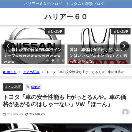
ハリアー６０のブログ。カスタムや雑談ブログ。
ハリアー６０
まとめ記事
まとめ記事
昔は「車体はダメだけど、エンジ
お前ら車検ってどこで受けてる？
ンはいいんだよホンダは」とか言
2024-09-21
っていたよな。
2023-07-22
ホーム
まとめ記事
トヨタ「車の安全性能も上がっとるんや。車の価格があ
がるのはしゃーない」VW「ほーん」
まとめ記事
pickup
トヨタ「車の安全性能も上がっとるんや。車の価
格があがるのはしゃーない」VW「ほーん」
2021-09-05
2021-09-05