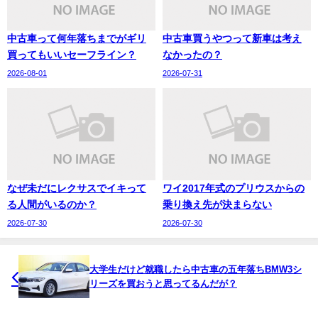
中古車って何年落ちまでがギリ
中古車買うやつって新車は考え
買ってもいいセーフライン？
なかったの？
2026-08-01
2026-07-31
なぜ未だにレクサスでイキって
ワイ2017年式のプリウスからの
る人間がいるのか？
乗り換え先が決まらない
2026-07-30
2026-07-30
大学生だけど就職したら中古車の五年落ちBMW3シ
リーズを買おうと思ってるんだが？