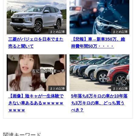
まとめ記事
まとめ記事
三菱がパジェロを日本でまた
【悲報】車→新車350万、維
売ると聞いて
持費年間50万・・・・
まとめ記事
まとめ記事
【画像】陰キャが一生体験で
5年落ち8万キロの車か10年落
きない車あるあるｗｗｗｗｗ
ち3万キロの車、どっち買う
ｗｗｗｗ
べき？
関連キーワード