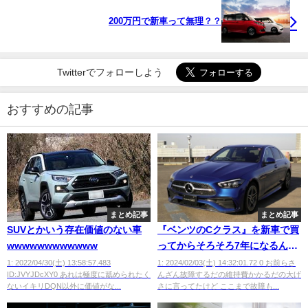
200万円で新車って無理？？
Twitterでフォローしよう
おすすめの記事
まとめ記事
まとめ記事
SUVとかいう存在価値のない車
『ベンツのCクラス』を新車で買
wwwwwwwwwwww
ってからそろそろ7年になるんだ
けど・・・
1: 2022/04/30(土) 13:58:57.483
1: 2024/02/03(土) 14:32:01.72 0 お前らさ
ID:JVYJDcXY0 あれは極度に舐められたく
んざん故障するだの維持費かかるだの大げ
ないイキリDQN以外に価値がな...
さに言ってたけど ここまで故障も...