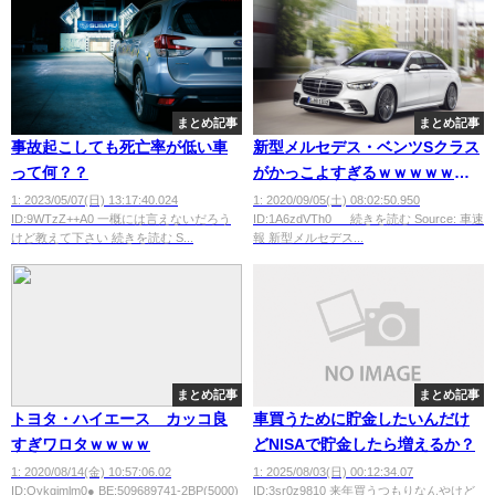
まとめ記事
まとめ記事
事故起こしても死亡率が低い車
新型メルセデス・ベンツSクラス
って何？？
がかっこよすぎるｗｗｗｗｗｗ
ｗｗ
1: 2023/05/07(日) 13:17:40.024
1: 2020/09/05(土) 08:02:50.950
ID:9WTzZ++A0 一概には言えないだろう
ID:1A6zdVTh0 続きを読む Source: 車速
けど教えて下さい 続きを読む S...
報 新型メルセデス...
まとめ記事
まとめ記事
トヨタ・ハイエース カッコ良
車買うために貯金したいんだけ
すぎワロタｗｗｗｗ
どNISAで貯金したら増えるか？
1: 2020/08/14(金) 10:57:06.02
1: 2025/08/03(日) 00:12:34.07
ID:Oykgjmlm0● BE:509689741-2BP(5000)
ID:3sr0z9810 来年買うつもりなんやけど