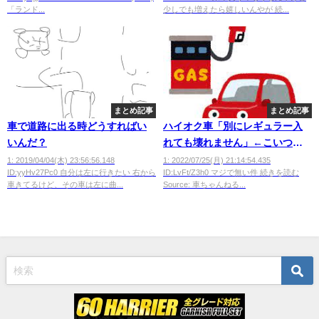
「ランド...
少しでも増えたら嬉しいんやが 続...
まとめ記事
まとめ記事
車で道路に出る時どうすればい
ハイオク車「別にレギュラー入
いんだ？
れても壊れません」←こいつに
ハイオク入れる理由ｗｗｗｗｗ
1: 2019/04/04(木) 23:56:56.148
1: 2022/07/25(月) 21:14:54.435
ID:yyHv27Pc0 自分は左に行きたい 右から
ID:LvFt/Z3h0 マジで無い件 続きを読む
ｗw
車きてるけど、その車は左に曲...
Source: 車ちゃんねる...