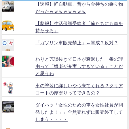
【速報】軽自動車、昔から金持ちの乗り物
だったｗｗｗｗｗｗｗｗ
【悲報】生活保護受給者「俺たちにも車を
持たせろ」
「ガソリン車販売禁止」←賛成？反対？
わりと冗談抜きで日本が衰退した一番の理
由って「娯楽が充実しすぎている」ことだ
と思うわ
車の塗装に詳しいやつ来てくれる？クリア
コートの厚塗りってできるの？
ダイハツ「女性のための車を女性社員が開
発したよ！」←全然売れずに販売終了して
しまう・・・・