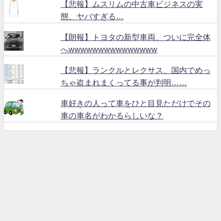
【悲報】ムスリムの中古車ビジネスの実
態、ヤバすぎる…
【朗報】トヨタの新型車両、ついに完全体
へwwwwwwwwwwwwwww
【悲報】ランクルとレクサス、国内でめっ
ちゃ盗まれまくってる事が判明……
車好きの人って車をひと目見ただけでその
車の車名がわかるらしいな？
ハリアー６０ All Rights Reserved.