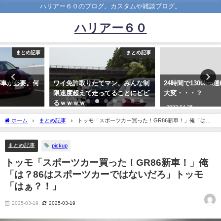
ハリアー６０のブログ。カスタムや雑談ブログ。
ハリアー６０
まとめ記事
まとめ記事
ワイ免許取りたてマン、みんな制
24時間で1300km運転するのって
限速度超えて走ってることにビビ
大変・・・？
るｗｗｗｗ
2022-04-25
2021-08-16
ホーム
まとめ記事
トッモ「スポーツカー買った！GR86新車！」俺「は？
86はスポーツカーではないだろ」トッモ「はぁ？！」
まとめ記事
pickup
トッモ「スポーツカー買った！GR86新車！」俺
「は？86はスポーツカーではないだろ」トッモ
「はぁ？！」
2025-03-19
2025-03-19