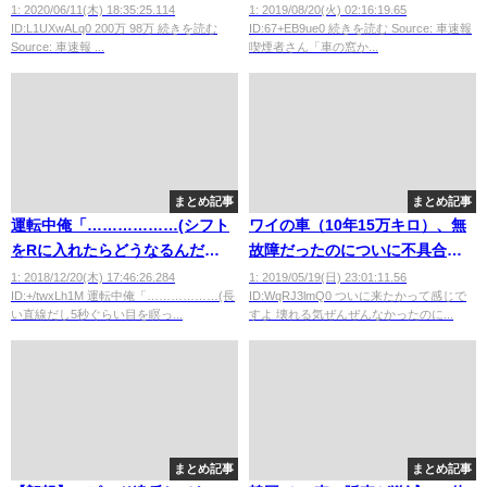
ダメなの？
1: 2020/06/11(木) 18:35:25.114
1: 2019/08/20(火) 02:16:19.65
ID:L1UXwALq0 200万 98万 続きを読む
ID:67+EB9ue0 続きを読む Source: 車速報
Source: 車速報 ...
喫煙者さん「車の窓か...
まとめ記事
まとめ記事
運転中俺「………………(シフト
ワイの車（10年15万キロ）、無
をRに入れたらどうなるんだ
故障だったのについに不具合発
ろ)」ｼﾌﾄﾚﾊﾞｰﾅﾃﾞﾅﾃﾞ
覚
1: 2018/12/20(木) 17:46:26.284
1: 2019/05/19(日) 23:01:11.56
ID:+/twxLh1M 運転中俺「………………(長
ID:WqRJ3lmQ0 ついに来たかって感じで
い直線だし5秒ぐらい目を瞑っ...
すよ 壊れる気ぜんぜんなかったのに...
まとめ記事
まとめ記事