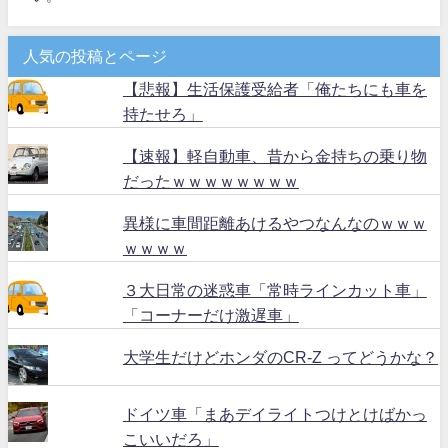
人気の投稿とページ
【悲報】生活保護受給者「俺たちにも車を
持たせろ」
【速報】軽自動車、昔から金持ちの乗り物
だったｗｗｗｗｗｗｗｗ
異様に車間距離あけるやつなんなのｗｗｗ
ｗｗｗｗ
３大日常の迷惑車「常時ラインカット車」
「コーナーだけ激遅車」
大学生だけどホンダのCR-Z ってどうかな？
ドイツ車「まあデイライトつけとけばかっ
こいいだろ」