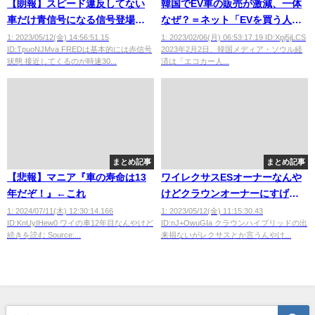
【朗報】スピード違反してない
韓国でEV車の販売が激減、一体
車だけ青信号になる信号登場ｗ
なぜ？＝ネット「EVを買う人は
ｗｗｗｗ
おかしい」
1: 2023/05/12(金) 14:56:51.15
1: 2023/02/06(月) 06:53:17.19 ID:Xpj5jLCS
ID:TpuoNJMva FREDは基本的には赤信号
2023年2月2日、韓国メディア・ソウル経
状態 接近してくるのが時速30...
済は「エコカー人...
まとめ記事
まとめ記事
【悲報】マニア『車の寿命は13
ワイレクサスESオーナーなんや
年だぞ！』←これ
けどクラウンオーナーにすげえ
バカにされた
1: 2024/07/11(木) 12:30:14.166
1: 2023/05/12(金) 11:15:30.43
ID:KnUyIHew0 ワイの車12年目なんやけど
ID:nJ+OwuGIa クラウンハイブリッドの出
続きを読む Source:...
来損ないがレクサスとか言うんやけ...