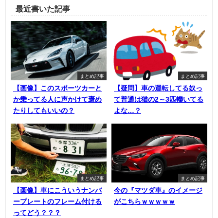
最近書いた記事
まとめ記事
まとめ記事
【画像】このスポーツカーと
【疑問】車の運転してる奴っ
か乗ってる人に声かけて褒め
て普通は猫の2～3匹轢いてる
たりしてもいいの？
よな…？
まとめ記事
まとめ記事
【画像】車にこういうナンバ
今の『マツダ車』のイメージ
ープレートのフレーム付ける
がこちらｗｗｗｗｗ
ってどう？？？