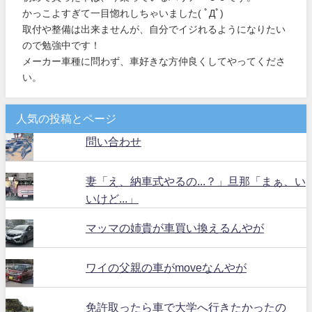
かっこよすぎて一目惚れしちゃいました( ﾟДﾟ)
取付や整備は出来ませんが、自分でイジれるようになりたい
ので勉強中です！
メーカー車種に問わず、車好きな方仲良くしてやってくださ
い。
人気の投稿とページ
問い合わせ
妻「え、納車式やるの...？」旦那「まぁ、い
いけど...」
マッマの姉貴が車買い換えるんやが
ワイの父親の車がmoveなんやが
免許取ったら車で大学へ行きたかったの