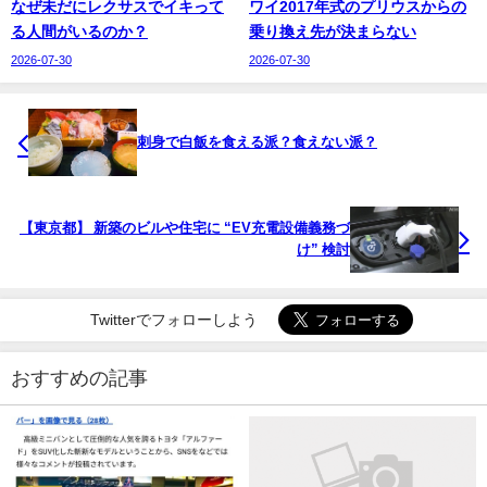
なぜ未だにレクサスでイキって
ワイ2017年式のプリウスからの
る人間がいるのか？
乗り換え先が決まらない
2026-07-30
2026-07-30
刺身で白飯を食える派？食えない派？
【東京都】 新築のビルや住宅に “EV充電設備義務づ
け” 検討
Twitterでフォローしよう
おすすめの記事