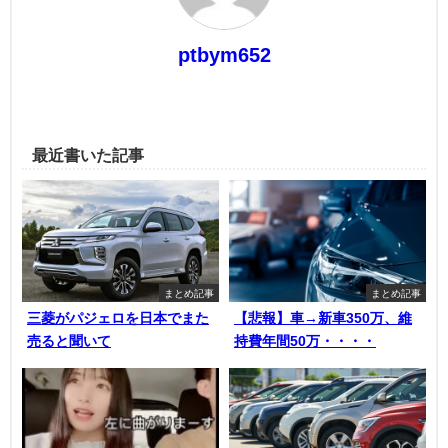
ptbym652
最近書いた記事
まとめ記事
まとめ記事
三菱がパジェロを日本でまた
【悲報】車→新車350万、維
売ると聞いて
持費年間50万・・・・