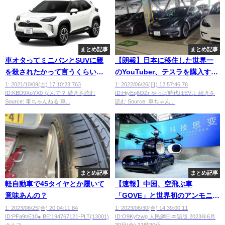
まとめ記事
まとめ記事
車オタってミニバンとSUVに親
【朗報】日本に移住した世界一
を殺されたかって言うくらい憎
のYouTuber、テスラを購入する
んでるよなｗｗｗｗｗｗｗ
wwwwwww
1: 2021/10/09(土) 17:10:23.763
1: 2022/06/26(日) 12:57:46.76
ID:KBD9XoYX0 なんで？ 続きを読む
ID:HjyEq6OZr やっぱ時代はEVよ 続きを
Source: 車ちゃんねる 車...
読む Source: 車ちゃん...
まとめ記事
まとめ記事
軽自動車で45タイヤとか履いて
【速報】中国、空飛ぶ車
意味あんの？
「GOVE」と世界初のアンモニア
燃料エンジンを発表
1: 2023/08/25(金) 20:04:11.84
1: 2023/06/30(金) 14:39:00.11
ID:PFa9t/E10● BE:194767121-PLT(13001)
ID:O9Kyfzwg 人民網日本語版 2023年6月
クルマ...
30日(金) 11時30分 ...