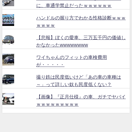
に、車通学禁止だったｗｗｗｗｗｗ
ハンドルの握り方でわかる性格診断ｗｗｗ
ｗｗｗｗ
【悲報】ぼくの愛車、三万五千円の価値し
かなかったwwwwwwww
ワイちゃんのフィットの車検費用
が・・・・・
撮り鉄は民度低いけど「あの車の車種は
～」って詳しい奴も民度低くない？
【画像】『正月仕様』の車、ガチでヤバイ
ｗｗｗｗｗｗｗｗｗ