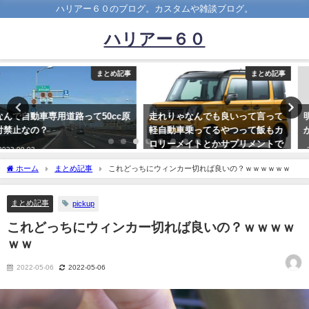
ハリアー６０のブログ。カスタムや雑談ブログ。
ハリアー６０
まとめ記事
まとめ記事
走れりゃなんでも良いって言って
明日、運転免許証の更新に行こう
軽自動車乗ってるやつって飯もカ
か迷うｗｗｗｗｗｗｗｗ
ロリーメイトとかサプリメントで
2023-09-29
済ませてるの？
ホーム
まとめ記事
これどっちにウィンカー切れば良いの？ｗｗｗｗｗｗ
2020-07-30
まとめ記事
pickup
これどっちにウィンカー切れば良いの？ｗｗｗｗ
ｗｗ
2022-05-06
2022-05-06