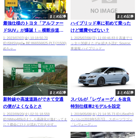
まとめ記事
まとめ記事
最強仕様のトヨタ「アルファー
ハイブリッド車に初めて乗った
ドSUV」が爆誕！←横断歩道の
けど燃費やばない？
前後5mは駐停車禁止ですよ？
1: 2023/07/07(金) 10:18:50.70
1: 2025/07/06(日) 11:00:46.83 0 高速でリ
ID:lSf4SVpp0● BE:866556825-PLT(21500)
ッター30超えたぞw 続きを読む Source:
めちゃ...
車速報 ハイブリッド...
まとめ記事
まとめ記事
新幹線や高速道路ができて交通
スバルが「レヴォーグ」を改良
の便がよくなるとさ
特別仕様車2モデルを設定
1: 2022/09/20(火) 02:31:18.559
1: 2019/05/08(水) 21:14:35.73 ID:Ll5totPr9
ID:NMno489c0 むしろ過疎化が進むってま
スバルは2019年5月7日、スポーツワゴン
じ？都会にひとが流れて行きやす...
「レヴォーグ」...