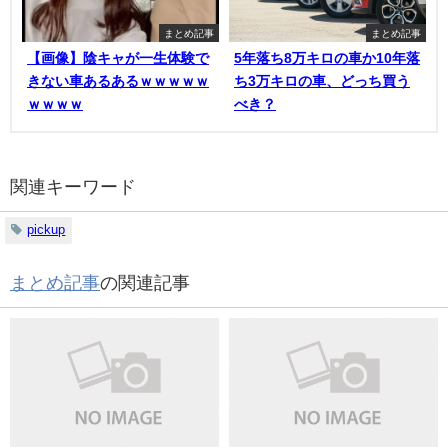
まとめ記事
まとめ記事
【画像】陰キャが一生体験で
5年落ち8万キロの車か10年落
きない車あるあるｗｗｗｗｗ
ち3万キロの車、どっち買う
ｗｗｗｗ
べき？
関連キーワード
pickup
まとめ記事
の関連記事