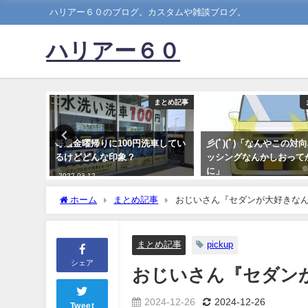
ハリアー６０のブログ。カスタムや雑談ブログ。
ハリアー６０
まとめ記事
まとめ記事
車メーカ
毎週金曜帰りに100円洗車してい
彡(ﾟ)(ﾟ)「なんやこの対
から陥落
るけどどんな印象？
ッシングなんかしおって
www
に」
2022-03-12
2022-06-07
ホーム
まとめ記事
おじいさん『セダンが大好きな
まとめ記事
pickup
シェア
おじいさん『セダン
2024-12-26
2024-12-26
Tweet