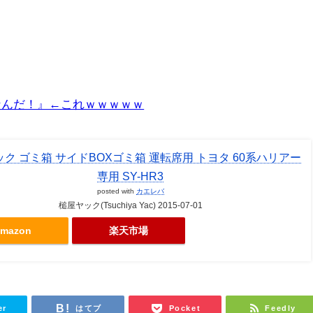
なんだ！』←これｗｗｗｗｗ
ク ゴミ箱 サイドBOXゴミ箱 運転席用 トヨタ 60系ハリアー
専用 SY-HR3
posted with
カエレバ
槌屋ヤック(Tsuchiya Yac) 2015-07-01
mazon
楽天市場
er
はてブ
Pocket
Feedly