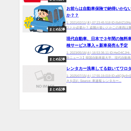
お前らは自動車保険で納得いかな
か？？
1: 2021/02/11(木) 07:23:45.518 ID:iSdVZ
スとか必要か？ 盗難が多いとかこの車両は事故
まとめ記事
現代自動車、日本で３年間の無料
検サービス導入＝新車発売も予定
1: 2023/05/16(火) 16:53:36.11 ID:HeO4C
合ニュース】韓国自動車最大手、現代自動車の
まとめ記事
レンタカー洗車してる奴いてワロ
1: 2025/07/15(火) 17:55:19.019 ID:a9Q3jv
きを読む Source: 車速報 レンタカー...
まとめ記事