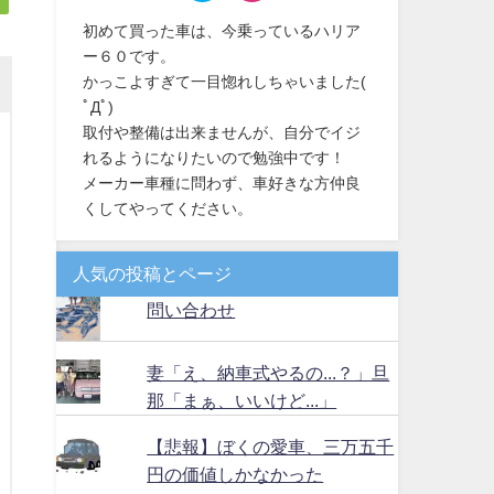
初めて買った車は、今乗っているハリア
ー６０です。
かっこよすぎて一目惚れしちゃいました(
ﾟДﾟ)
取付や整備は出来ませんが、自分でイジ
れるようになりたいので勉強中です！
メーカー車種に問わず、車好きな方仲良
くしてやってください。
人気の投稿とページ
問い合わせ
妻「え、納車式やるの...？」旦
那「まぁ、いいけど...」
【悲報】ぼくの愛車、三万五千
円の価値しかなかった