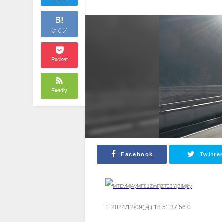
B!
はてブ
Pocket
Feedly
Facebook
Twitte
1:
2024/12/09(月) 18:51:37.56 0