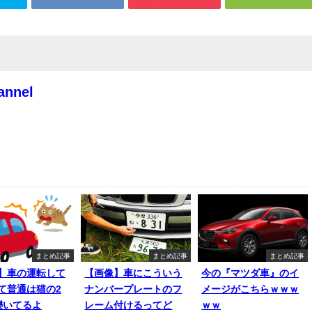
annel
まとめ記事
まとめ記事
まとめ記事
】車の運転して
【画像】車にこういう
今の『マツダ車』のイ
て普通は猫の2
ナンバープレートのフ
メージがこちらｗｗｗ
轢いてるよ
レーム付けるってど
ｗｗ