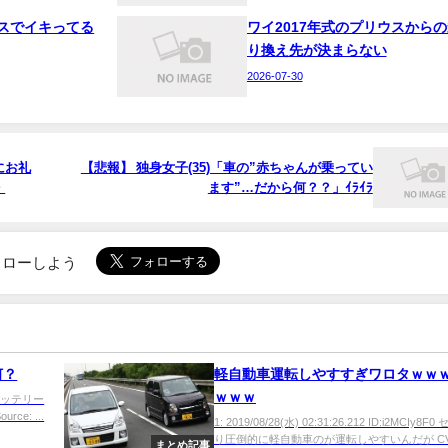
スでイキってる
ワイ2017年式のプリウスからの
り換え先が決まらない
2026-07-30
にお礼
【悲報】 独身女子(35)「車の”赤ちゃんが乗ってい
・
ます”…だから何？？」ｲﾗｲﾗ
でフォローしよう
何？
軽自動車運転しやすすぎワロタｗｗ
ｗｗｗ
ば、バッテリー
e: ...
1: 2019/08/28(水) 02:31:26.212 ID:i2MCIy8F
り圧倒的に軽自動車のが運転しやすいんだが CV.
まとめ記事