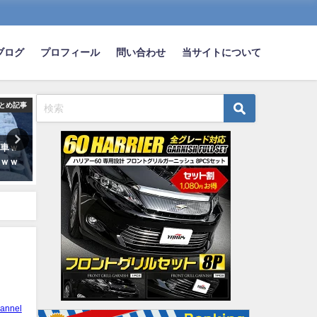
ブログ
プロフィール
問い合わせ
当サイトについて
とめ記事
まとめ記事
ま
る車ｗ
【画像】この車で今からデート
運転中すぐカッとなって危
ｗｗｗ
行ったら引かれるかな？
転してしまうｗｗｗｗｗｗ
2019-06-19
2023-01-30
annel