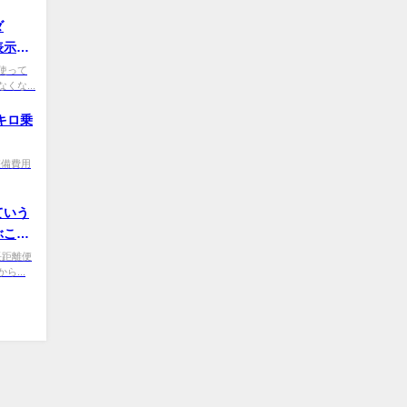
ダ
表示は
e0 使って
な...
キロ乗
0 整備費用
ていう
ぶこと
Na 長距離便
...