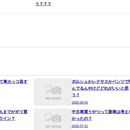
う？？？
って車カッコ良す
ポルシェかレクサスかベンツで
んでるんやけどどれがいいと思
う？
2026-08-02
ちまでがギリ買
中古車買うやつって新車は考え
ライン？
かったの？
2026-07-31