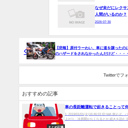
なぜ未だにレクサ
人間がいるのか？
2026-07-30
【悲報】原付ラーわい、車に道を譲ったの
のハザードをされなかったんだけど・・・
Twitter
おすすめの記事
車の長距離運転で起きることって
1: 2019/01/01(火)16:46:03 ID:VaK 例え
上がり、冷房聞かなくなるとか 続きを読む Sourc
まとめ記事