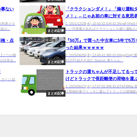
い事ない
「クラクションダメ！」「煽り運転
メ！」←じゃあ前の車に対する意思
どうすればいいんだよwwwww
10Nd 料率クラ
1: 2021/12/29(水) 10:50:32.634 ID:3N+dFYH
が...
いい代替案があればクラクションも煽り運転もなく
まとめ記事
車検・点
『50万』で買った中古車に5年で5万
った結果ｗｗｗｗｗ
JHi 【ソウル聯
1: 2025/06/05(木) 23:49:41.985 ID:0/KgqZhq
日本法...
31万円 続きを読む Source: 車ちゃん...
まとめ記事
タ
トラックの運ちゃんが不足してるっ
けどトラックで長距離便の荷物を運
9+0 ガイジ 続
が非合理的じゃね？
1: 2023/06/27(火) 17:07:55.948 ID:t2TKFBf
は貨物列車でイッキに運んでトラックは貨物駅から
まとめ記事