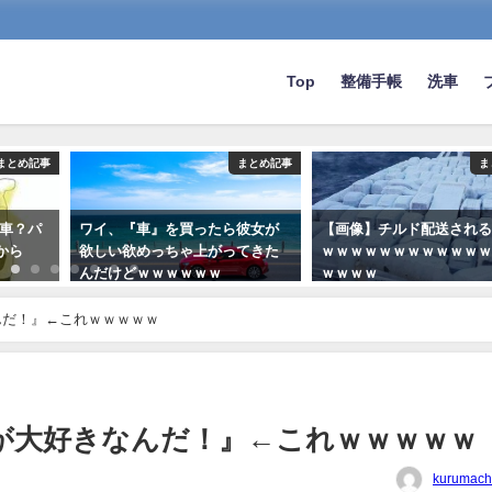
Top
整備手帳
洗車
まとめ記事
まとめ記事
ま
向車？パ
ワイ、『車』を買ったら彼女が
【画像】チルド配送され
から
欲しい欲めっちゃ上がってきた
ｗｗｗｗｗｗｗｗｗｗｗ
んだけどｗｗｗｗｗｗ
ｗｗｗｗ
2024-01-18
2022-01-01
んだ！』←これｗｗｗｗｗ
が大好きなんだ！』←これｗｗｗｗｗ
kurumach