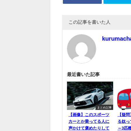
この記事を書いた人
kurumach
最近書いた記事
まとめ記事
【画像】このスポーツ
【疑問
カーとか乗ってる人に
る奴っ
声かけて褒めたりして
～3匹