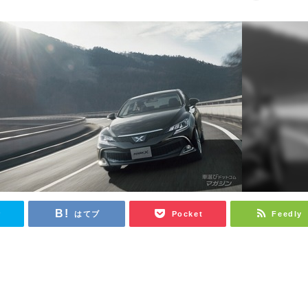
r
はてブ
Pocket
Feedly