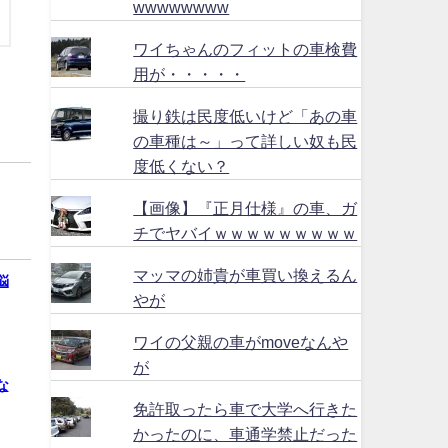
wwwwwwww
ワイちゃんのフィットの車検費
用が・・・・・
撮り鉄は民度低いけど「あの車
の車種は～」って詳しい奴も民
度低くない？
【画像】『正月仕様』の車、ガ
チでヤバイｗｗｗｗｗｗｗｗｗ
マッマの姉貴が車買い換えるん
悩
やが
ワイの父親の車がmoveなんや
が
な
免許取ったら車で大学へ行きた
かったのに、車通学禁止だった