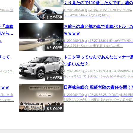
くり見たので110番したんです」嘘
で埼玉県警ヘリが飛ぶｗ
0 2018年国
1: 2019/06/24(月) 20:04:38.22 ID:R8DYc7Ga0●
BE:842343564-2BP(2000) http...
まとめ記事
r「車線
お前らの車と俺の車で直線バトルし
拠から決
ｗｗｗｗ
0●
1: 2022/09/13(火) 17:27:18.911 ID:LuWY7MN
続きを読む Source: 車速報 お前らの車...
まとめ記事
車って
トヨタ車ってなんであんなにマナー
つ多いんだ？
uY9d なに？
1: 2023/04/05(水) 10:15:12.351 ID:7CM0/B0
多いってだけでは説明がつかん 続きを読む Sou..
まとめ記事
ｗｗｗ
日産株主総会 現経営陣の責任を問う
W7r 月に自由
1: 2019/04/09(火) 07:38:52.28 ID:Dsf/oyN5
だの...
別背任などの疑いで再逮捕されたゴーン前会長らを
まとめ記事