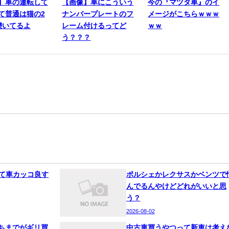
】車の運転して
【画像】車にこういう
今の『マツダ車』のイ
て普通は猫の2
ナンバープレートのフ
メージがこちらｗｗｗ
轢いてるよ
レーム付けるってど
ｗｗ
う？？？
って車カッコ良す
ポルシェかレクサスかベンツで
んでるんやけどどれがいいと思
う？
2026-08-02
ちまでがギリ買
中古車買うやつって新車は考え