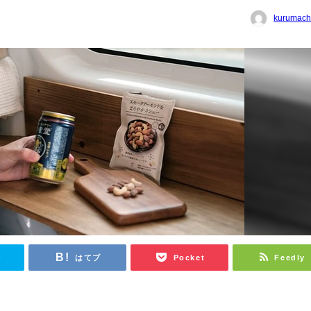
kurumach
r
はてブ
Pocket
Feedly