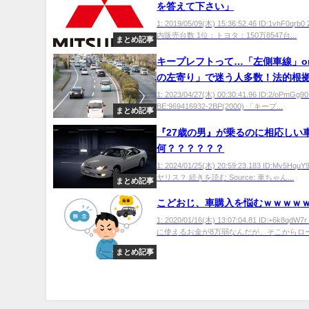
を答えて下さい」
1: 2019/05/09(木) 15:36:52.46 ID:1vhF0qrb
内販売台数 1位：トヨタ：150万8547台...
まとめ記事
キープレフトって…「左側車線」o
の左寄り」で迷う人多数！法的根
着を付けてみた
1: 2023/04/27(木) 00:30:41.96 ID:2/oPmGg9
BE:969416932-2BP(2000) 「キープ...
まとめ記事
『27歳の男』が乗るのに相応しい
何？？？？？？
1: 2024/01/25(木) 20:59:23.183 ID:Mv5Hq
ヤリス？ 続きを読む Source: 車ちゃん...
まとめ記事
こどおじ、車購入を悩むｗｗｗｗ
1: 2020/01/16(木) 13:07:04.81 ID:+6k8qd
に使えるお金が8万弱なんだが、そこからローン
まとめ記事