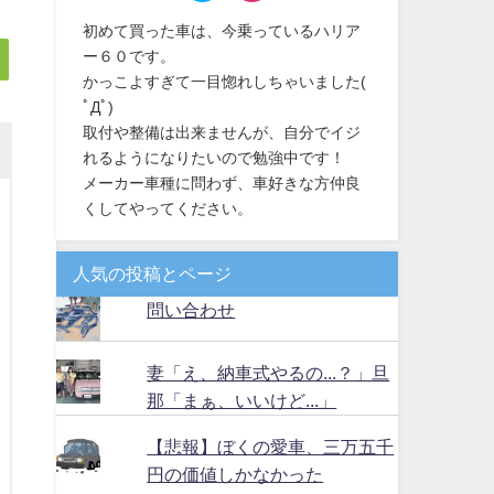
初めて買った車は、今乗っているハリア
ー６０です。
かっこよすぎて一目惚れしちゃいました(
ﾟДﾟ)
取付や整備は出来ませんが、自分でイジ
れるようになりたいので勉強中です！
メーカー車種に問わず、車好きな方仲良
くしてやってください。
人気の投稿とページ
問い合わせ
妻「え、納車式やるの...？」旦
那「まぁ、いいけど...」
【悲報】ぼくの愛車、三万五千
円の価値しかなかった