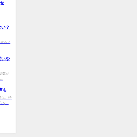
のせい
ない？
9d やる？
悪いや
M0 総数が
.
声も
9 日産は、特
...