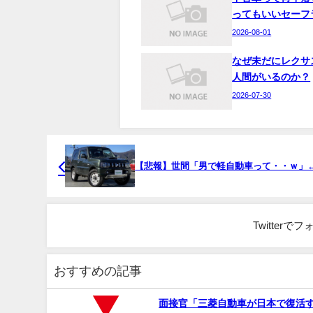
ってもいいセーフ
2026-08-01
なぜ未だにレクサ
人間がいるのか？
2026-07-30
【悲報】世間「男で軽自動車って・・ｗ」
Twitter
おすすめの記事
面接官「三菱自動車が日本で復活