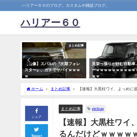
ハリアー６０のブログ。カスタムや雑談ブログ。
ハリアー６０
まとめ記事
まとめ記事
あるの？
【画像】スバルの『次期フォレ
見栄っ張りが好む自動車
スター』、ガチでヤバイｗｗｗ
ーｗｗｗｗｗｗｗｗｗｗ
ｗ
ｗｗ
2023-11-19
2021-07-23
ホーム
まとめ記事
【速報】大黒柱ワイ、よっめに
まとめ記事
pickup
シェア
【速報】大黒柱ワイ
るんだけどｗｗｗｗ
Tweet