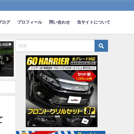
ブログ
プロフィール
問い合わせ
当サイトについて
とめ記事
まとめ記事
ま
欲し
【悲報】ヤフコメ「360万円は超
11月から日産期間工決まっ
高級車！」→イイネ2700件ｗｗ
で！！月収35万超で家賃無
ｗｗｗ
勝手に金が貯まる勝ち組ｗ
ｗｗ
2021-02-19
2019-11-02
て