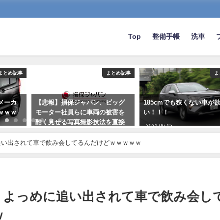
Top
整備手帳
洗車
まとめ記事
まとめ記事
ま
メーカ
【悲報】損保ジャパン、ビッグ
185cmでも狭くない車が
ｗｗｗ
モーター社員らに車両の被害を
い！！！
酷く見せる写真撮影技法を直接
2021-06-15
指導wwwwwwwww
追い出されて車で飲み会してるんだけどｗｗｗｗｗ
2023-08-04
、よっめに追い出されて車で飲み会し
ｗ