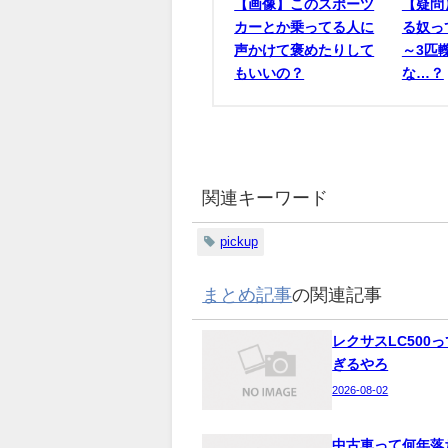
【画像】このスポーツ
【疑問
カーとか乗ってる人に
る奴っ
声かけて褒めたりして
～3匹
もいいの？
な…？
関連キーワード
pickup
まとめ記事
の関連記事
レクサスLC500
ぎるやろ
2026-08-02
中古車って何年落