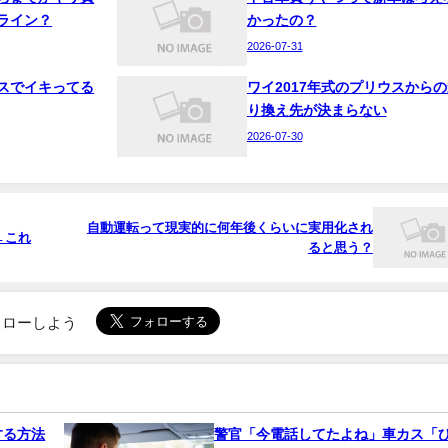
ライン？
かったの？
2026-07-31
スでイキってる
ワイ2017年式のプリウスからの
り換え先が決まらない
2026-07-30
自動運転って現実的に何年後くらいに実用化され
←これ
ると思う？
でフォローしよう
する方法
警官「今電話してたよね」車カス「