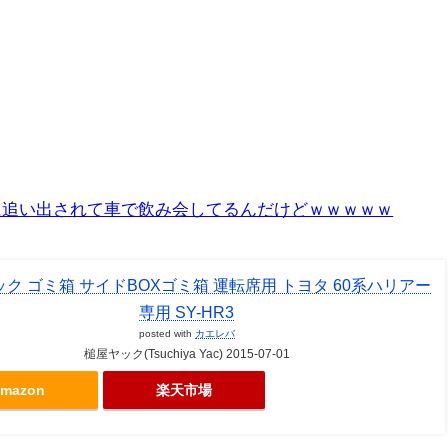
に追い出されて車で飲み会してるんだけどｗｗｗｗｗ
ク ゴミ箱 サイドBOXゴミ箱 運転席用 トヨタ 60系ハリアー
専用 SY-HR3
posted with
カエレバ
槌屋ヤック(Tsuchiya Yac) 2015-07-01
mazon
楽天市場