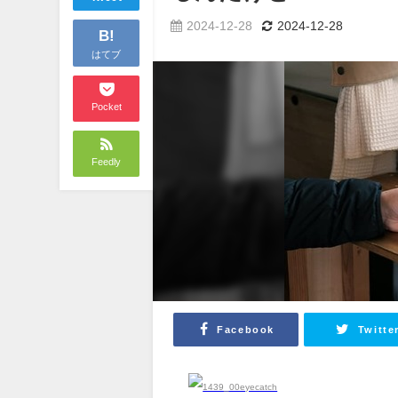
2024-12-28
2024-12-28
B!
はてブ
Pocket
Feedly
Facebook
Twitte