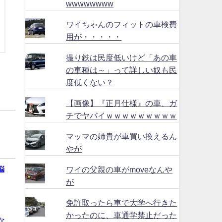
wwwwwwww
ワイちゃんのフィットの車検費
用が・・・・・
撮り鉄は民度低いけど「あの車
の車種は～」って詳しい奴も民
度低くない？
【画像】『正月仕様』の車、ガ
チでヤバイｗｗｗｗｗｗｗｗｗ
マッマの姉貴が車買い換えるん
やが
ワイの父親の車がmoveなんや
悩
が
免許取ったら車で大学へ行きた
かったのに、車通学禁止だった
な