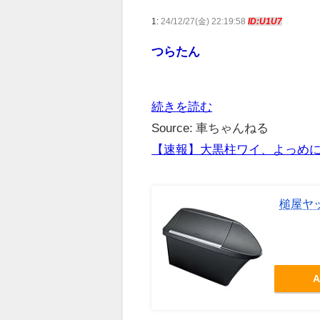
1:
24/12/27(金) 22:19:58
ID:U1U7
つらたん
続きを読む
Source: 車ちゃんねる
【速報】大黒柱ワイ、よっめ
槌屋ヤッ
A