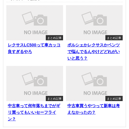
まとめ記事
まとめ記事
レクサスLC500って車カッコ
ポルシェかレクサスかベンツ
良すぎるやろ
で悩んでるんやけどどれがい
いと思う？
まとめ記事
まとめ記事
中古車って何年落ちまでがギ
中古車買うやつって新車は考
リ買ってもいいセーフライ
えなかったの？
ン？