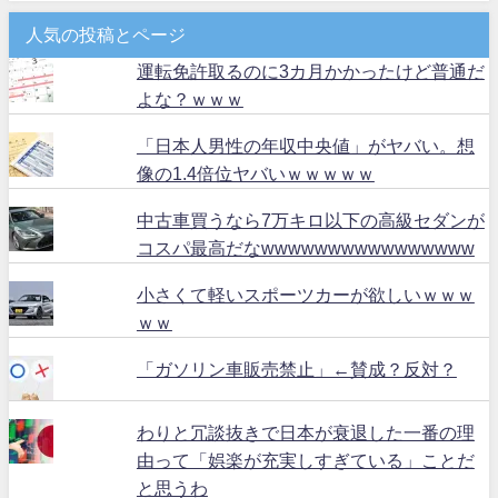
人気の投稿とページ
運転免許取るのに3カ月かかったけど普通だ
よな？ｗｗｗ
「日本人男性の年収中央値」がヤバい。想
像の1.4倍位ヤバいｗｗｗｗｗ
中古車買うなら7万キロ以下の高級セダンが
コスパ最高だなwwwwwwwwwwwwwwww
小さくて軽いスポーツカーが欲しいｗｗｗ
ｗｗ
「ガソリン車販売禁止」←賛成？反対？
わりと冗談抜きで日本が衰退した一番の理
由って「娯楽が充実しすぎている」ことだ
と思うわ