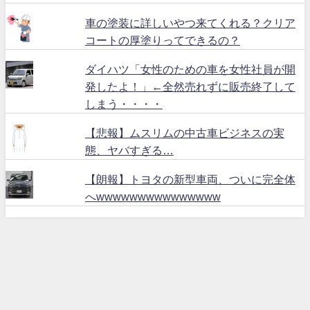
車の塗装に詳しいやつ来てくれる？クリア
コートの厚塗りってできるの？
ダイハツ「女性のための車を女性社員が開
発したよ！」←全然売れずに販売終了して
しまう・・・・
【悲報】ムスリムの中古車ビジネスの実
態、ヤバすぎる…
【朗報】トヨタの新型車両、ついに完全体
へwwwwwwwwwwwwwww