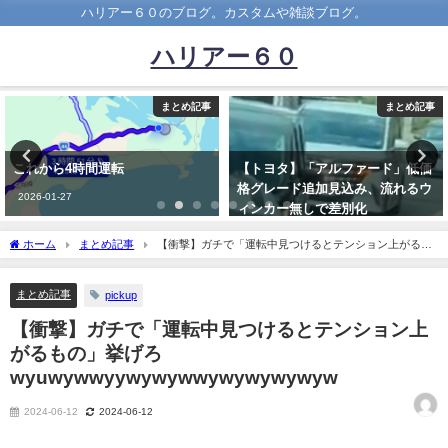
ハリアー６０のブログ。カスタムや雑談ブログ。
ハリアー６０
まとめ記事
まとめ記事
【トヨタ】「アルファード」低価
「自分の車はどこに？」、カーシ
格グレード追加見込み、流れるウ
ェア会社が突然の破産連絡
ィンカー無しで差別化
2020-10-17
2023-08-15
ホーム
まとめ記事
【衝撃】ガチで「運転中見つけるとテンション上がるも
の」挙げろwyuwywwyywywywwywywywywyw
まとめ記事
pickup
【衝撃】ガチで「運転中見つけるとテンション上
がるもの」挙げろ
wyuwywwyywywywwywywywywyw
2024-06-12
2024-06-12