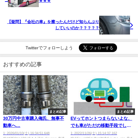
ｗｗｗ
【疑問】『会社の車』を擦ったんだけど知らんぷり
していいのか？？？？？
Twitterでフォローしよう
おすすめの記事
まとめ記事
まとめ記事
30万円中古車購入俺氏、無事不
EVってホントつまらないよな、
動車へ…
でも車がただの移動手段でしか
ない人からしたら丁度イイよな
1: 2026/01/10(土) 16:34:51.648
1: 2022/11/26(土) 15:14:37.162