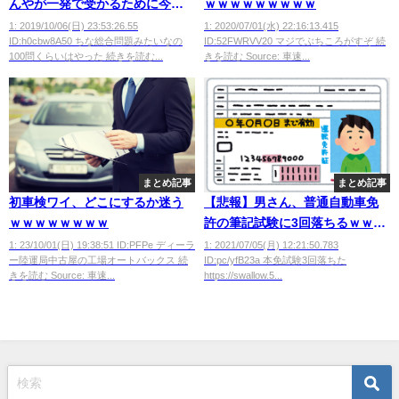
んやが一発で受かるために今で
ｗｗｗｗｗｗｗｗｗ
きることなにかあるか？
1: 2019/10/06(日) 23:53:26.55
1: 2020/07/01(水) 22:16:13.415
ID:h0cbw8A50 ちな総合問題みたいなの
ID:52FWRVV20 マジでぶちころがすぞ 続
100問くらいはやった 続きを読む...
きを読む Source: 車速...
まとめ記事
まとめ記事
初車検ワイ、どこにするか迷う
【悲報】男さん、普通自動車免
ｗｗｗｗｗｗｗｗ
許の筆記試験に3回落ちるｗｗｗ
ｗｗｗ
1: 23/10/01(日) 19:38:51 ID:PFPe ディーラ
1: 2021/07/05(月) 12:21:50.783
ー陸運局中古屋の工場オートバックス 続
ID:pc/yfB23a 本免試験3回落ちた
きを読む Source: 車速...
https://swallow.5...