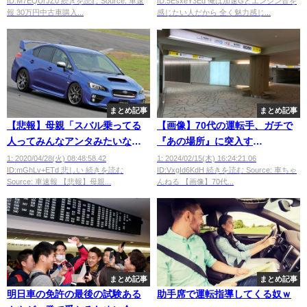
ID:M7EQUrJZ0 続きを読む Source: 車速
ID:5EsxeY3Ed 俺は加速Gとエンジン音を
～
報 30万円中古車購入...
感じたい人だから 全く魅力感じ...
まとめ記事
まとめ記事
【悲報】母親「スバル乗ってる
【画像】70代の運転手、ガチで
人ってみんなアンタみたいな顔
『あの場所』に突入す
だよね」
る！！！！！
1: 2020/04/28(火) 08:48:58.42
1: 2024/02/15(木) 16:24:21.06
ID:mGhLv+ETd 悲しい 続きを読む
ID:VxgId6KdH 続きを読む Source: 車ちゃ
Source: 車速報 【悲報】母親...
んねる 【画像】70代...
まとめ記事
まとめ記事
明日車の免許の最後の試験ある
助手席で運転指導してくる奴ｗ