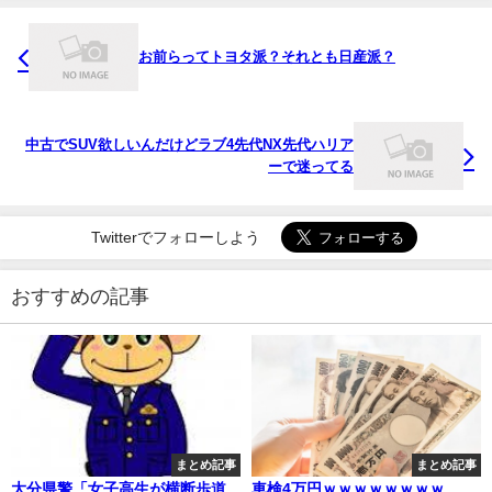
お前らってトヨタ派？それとも日産派？
中古でSUV欲しいんだけどラブ4先代NX先代ハリア
ーで迷ってる
Twitterでフォローしよう
おすすめの記事
まとめ記事
まとめ記事
大分県警「女子高生が横断歩道
車検4万円ｗｗｗｗｗｗｗｗ