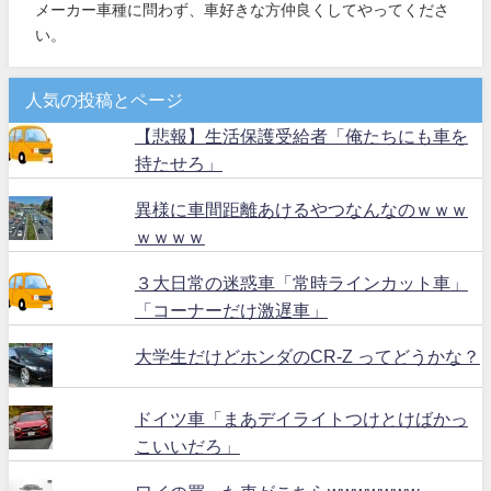
メーカー車種に問わず、車好きな方仲良くしてやってくださ
い。
人気の投稿とページ
【悲報】生活保護受給者「俺たちにも車を
持たせろ」
異様に車間距離あけるやつなんなのｗｗｗ
ｗｗｗｗ
３大日常の迷惑車「常時ラインカット車」
「コーナーだけ激遅車」
大学生だけどホンダのCR-Z ってどうかな？
ドイツ車「まあデイライトつけとけばかっ
こいいだろ」