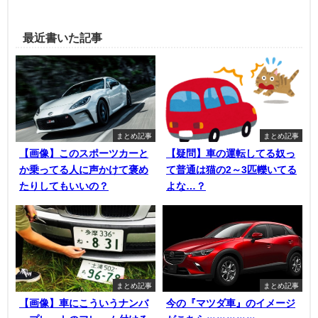
最近書いた記事
まとめ記事
まとめ記事
【画像】このスポーツカーと
【疑問】車の運転してる奴っ
か乗ってる人に声かけて褒め
て普通は猫の2～3匹轢いてる
たりしてもいいの？
よな…？
まとめ記事
まとめ記事
【画像】車にこういうナンバ
今の『マツダ車』のイメージ