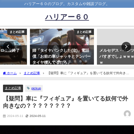
ハリアー６０のブログ。カスタムや雑談ブログ。
ハリアー６０
まとめ記事
まとめ記事
姉「タイヤパンクした(泣)」電話
メルセデス・ベンツの自動運転ヤ
僕「お前の車ジャッキとテンパー
バすぎでしょｗｗｗｗｗｗｗｗｗ
タイヤ積んでるだろ」
ｗ
2020-12-09
2019-07-13
ホーム
まとめ記事
【疑問】車に『フィギュア』を置いてる奴何で外向きな
の？？？？？？？？
まとめ記事
pickup
【疑問】車に『フィギュア』を置いてる奴何で外
向きなの？？？？？？？？
2024-05-11
2024-05-11