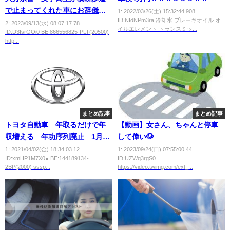
で止まってくれた車にお辞儀す
1: 2022/03/26(土) 15:32:44.908
ID:NIdNPm3ra 冷却水 ブレーキオイル オ
る素晴らしい動画」→大忖度で
2: 2023/09/13(水) 08:07:17.78
イルエレメント トランスミッ...
ID:D3IsrGOi0 BE:866556825-PLT(20500)
大炎上wwwwwwww
http...
まとめ記事
まとめ記事
トヨタ自動車 年取るだけで年
【動画】女さん、ちゃんと停車
収増える 年功序列廃止 1月か
して偉い🐶
ら１００％成果年俸制導入
1: 2021/04/02(金) 18:34:03.12
1: 2023/09/24(日) 07:55:00.44
ID:xmHP1M7X0● BE:144189134-
ID:UZWq3rgS0
2BP(2000) sssp...
https://video.twimg.com/ext_...