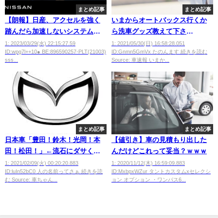
まとめ記事
まとめ記事
【朗報】日産、アクセルを強く
いまからオートバックス行くか
踏んだら加速しないシステムを
ら洗車グッズ教えて下さ
開発wwwwwww
い！！！
1: 2023/03/29(水) 22:15:27.59
1: 2021/05/30(日) 16:58:28.051
ID:wpg7l++10● BE:896590257-PLT(21003)
ID:Gnmn5GmVx たのんます 続きを読む
sss...
Source: 車速報 いまか...
まとめ記事
まとめ記事
日本車「豊田！鈴木！光岡！本
【値引き】車の見積もり出した
田！松田！」←流石にダサく
んだけどこれって妥当？ｗｗｗ
ね？wwwwwwwwwwwwwww
1: 2021/02/09(火) 00:20:20.883
1: 2020/11/12(木) 16:59:09.883
ID:luIn52bC0 人の名前ってさぁ 続きを読
ID:MxbpxWZur タントカスタムxセレクシ
む Source: 車ちゃん...
ョン オプション ・ワンパス6...