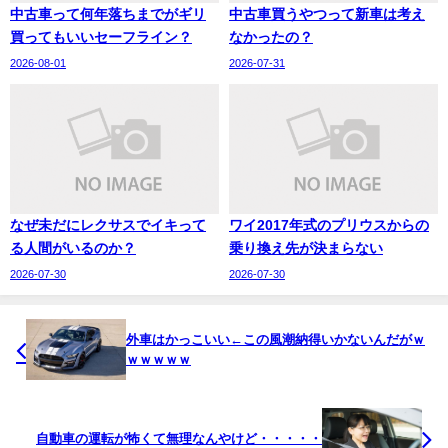
中古車って何年落ちまでがギリ
中古車買うやつって新車は考え
買ってもいいセーフライン？
なかったの？
2026-08-01
2026-07-31
なぜ未だにレクサスでイキって
ワイ2017年式のプリウスからの
る人間がいるのか？
乗り換え先が決まらない
2026-07-30
2026-07-30
外車はかっこいい←この風潮納得いかないんだがｗ
ｗｗｗｗｗ
自動車の運転が怖くて無理なんやけど・・・・・