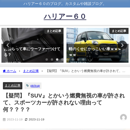
ハリアー６０のブログ。カスタムや雑談ブログ。
ハリアー６０
まとめ記事
まとめ記事
お前らって車にウーファーつけて
軽のくせにかっこいい車ｗｗｗｗ
る？
ｗｗ
2019-07-26
2019-10-12
ホーム
まとめ記事
【疑問】『SUV』とかいう燃費無視の車が許されて、ス
ポーツカーが許されない理由って何？？？？
まとめ記事
pickup
【疑問】『SUV』とかいう燃費無視の車が許され
て、スポーツカーが許されない理由って
何？？？？
2023-11-19
2023-11-19