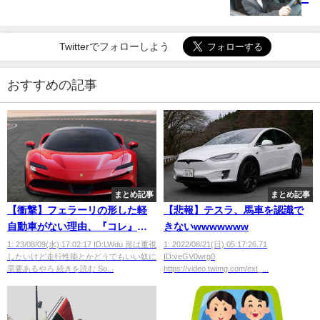
Twitterでフォローしよう
おすすめの記事
まとめ記事
まとめ記事
【衝撃】フェラーリの形した軽
【悲報】テスラ、馬車を認識で
自動車がない理由、『コレ』ら
きないwwwwwww
しいぞ・・・・
1: 23/08/09(水) 17:02:17 ID:LWdu 形は重視
1: 2022/08/21(日) 05:17:26.71
したいけど走行性能とかどうでもいい奴に
ID:veGV0wrg0
需要あるやろ 続きを読む So...
https://video.twimg.com/ext_...