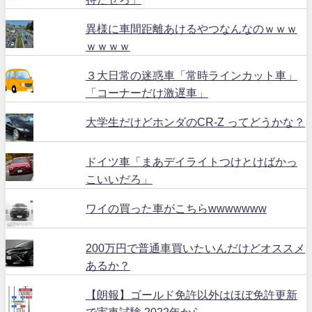
異様に車間距離あけるやつなんなのｗｗｗ
ｗｗｗｗ
３大日常の迷惑車「常時ラインカット車」
「コーナーだけ激遅車」
大学生だけどホンダのCR-Z ってどうかな？
ドイツ車「まあデイライトつけとけばかっ
こいいだろ」
ワイの買った車がこちらwwwwwww
200万円で普通車買いたいんだけどオススメ
あるか？
【朗報】ゴールド免許以外はほぼ免許更新
で実車試験 2022年から