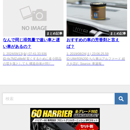
まとめ記事
まとめ記事
なんで同じ排気量で速い車と遅
おすすめの車の芳香剤と言え
い車があるの？
ば？
1: 2024/09/13(金) 07:41:33.936
1: 2019/08/24(土) 23:06:25.59
ID:4s7MZuMeM 安くするために多少部品
ID:UMrR0N200 ちな車はアルファード 続
の質を落としても 構造自体が同じ...
きを読む Source: 車速報...