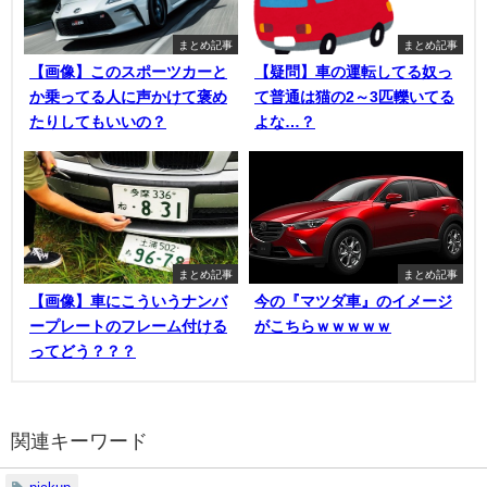
まとめ記事
まとめ記事
【画像】このスポーツカーと
【疑問】車の運転してる奴っ
か乗ってる人に声かけて褒め
て普通は猫の2～3匹轢いてる
たりしてもいいの？
よな…？
まとめ記事
まとめ記事
【画像】車にこういうナンバ
今の『マツダ車』のイメージ
ープレートのフレーム付ける
がこちらｗｗｗｗｗ
ってどう？？？
関連キーワード