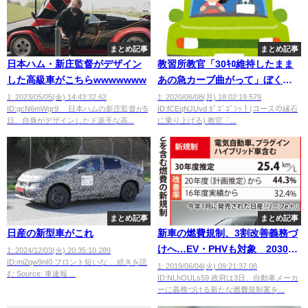
まとめ記事
まとめ記事
日本ハム・新庄監督がデザイン
教習所教官「30ｷﾛ維持したまま
した高級車がこちらwwwwwww
あの急カーブ曲がって」ぼく
「えっでも曲がりきれない…」
1: 2023/05/05(金) 14:43:32.62
1: 2020/06/08(月) 18:02:19.579
ID:gcN6mWgr9 日本ハムの新庄監督が5
ID:fCEqNJUvd ｶﾞｺﾞｺﾞﾝｯ！(コースの縁石
教官「いいから」
日、自身がデザインしたド派手な高...
に乗り上げる) 教官「...
まとめ記事
まとめ記事
日産の新型車がこれ
新車の燃費規制、3割改善義務づ
けへ…EV・PHVも対象 2030年
1: 2024/12/03(火) 20:35:10.289
ID:mi2qw9nI0 フロント短いな… 続きを読
にリッター25キロ
1: 2019/06/04(火) 09:21:37.08
む Source: 車速報 ...
ID:NLhOULs59 政府は3日、自動車メーカ
ーに義務づける新たな燃費規制案を...