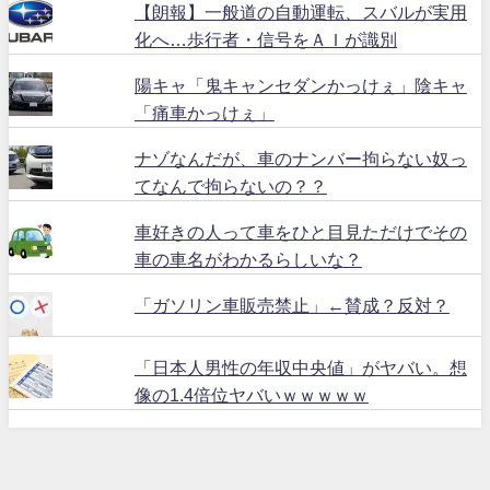
【朗報】一般道の自動運転、スバルが実用
化へ…歩行者・信号をＡＩが識別
陽キャ「鬼キャンセダンかっけぇ」陰キャ
「痛車かっけぇ」
ナゾなんだが、車のナンバー拘らない奴っ
てなんで拘らないの？？
車好きの人って車をひと目見ただけでその
車の車名がわかるらしいな？
「ガソリン車販売禁止」←賛成？反対？
「日本人男性の年収中央値」がヤバい。想
像の1.4倍位ヤバいｗｗｗｗｗ