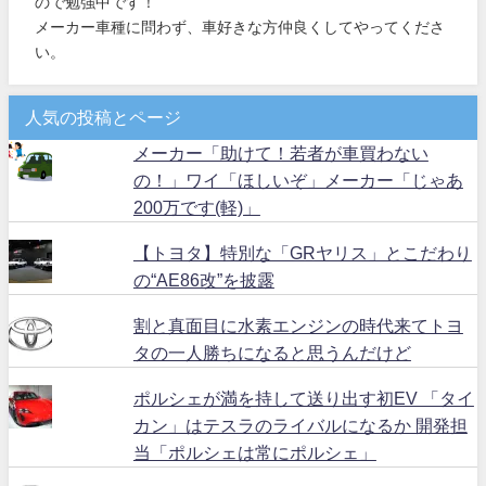
ので勉強中です！
メーカー車種に問わず、車好きな方仲良くしてやってくださ
い。
人気の投稿とページ
メーカー「助けて！若者が車買わない
の！」ワイ「ほしいぞ」メーカー「じゃあ
200万です(軽)」
【トヨタ】特別な「GRヤリス」とこだわり
の“AE86改”を披露
割と真面目に水素エンジンの時代来てトヨ
タの一人勝ちになると思うんだけど
ポルシェが満を持して送り出す初EV 「タイ
カン」はテスラのライバルになるか 開発担
当「ポルシェは常にポルシェ」