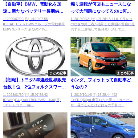
【自動車】BMW、電動化を加
煽り運転が何回もニュースにな
速…新たなバッテリー長期供給
って大問題になってるのに何で
契約を締結
まだやる人がいるの？
1: 2020/07/20(月) 14:10:07.55
1: 2019/09/21(土) 07:28:18.41 0 ドラレコ
ID:CAP_USER BMWグループの電動車両
の映像や第三者が撮影した動画を警察に提
BMW 3シリーズ 新型のPHV...
供すれば逮捕して免許取り消しで二...
まとめ記事
まとめ記事
【朗報】トヨタ3年連続世界販売
ホンダ、フィットって自動車ど
台数１位 2位フォルクスワーゲ
うなの？
ンを更に引き離す
1: 2023/01/30(月) 15:07:58.42
1: 2019/10/14(月) 16:28:44.492
ID:WhQGUgYa9 TBSNEWS 1/30(月)
ID:FRI9jR0pd 車買おうと思ってカーセン
13:30 トヨタ 3年...
サー見てるんだけど好みの予算と...