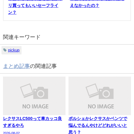
リ買ってもいいセーフライ
えなかったの？
ン？
関連キーワード
pickup
まとめ記事
の関連記事
レクサスLC500って車カッコ良
ポルシェかレクサスかベンツで
すぎるやろ
悩んでるんやけどどれがいいと
思う？
2026-08-02