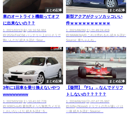
まとめ記事
まとめ記事
車のオートライト機能ってオフ
新型アクアがクッソカッコいい
に出来ないの？？
件ｗｗｗｗｗｗｗｗｗｗ
1: 2021/02/12(金) 16:16:56.991
1: 2021/06/26(土) 21:49:24.419
ID:2G5nTmC0d バッテリー上がりそうで
ID:tWAMJtqV0 これは売れるわ 続きを読む
怖いんだが 続きを読む Sour...
Source: 車ちゃんね...
まとめ記事
まとめ記事
3年に1回車を乗り換えないやつ
【疑問】『F1』←なんでドリフ
wwwwwwww
トしないの？？？？？
1: 2023/03/18(土) 10:41:02.778
1: 2024/06/16(日) 07:47:25.997
ID:X0R3+tvf0 要領悪そうな無気力メガネ
ID:tVNy7Kmm0 ドリフトの方が速いとは
しかいないよな 続きを読む S...
一体 続きを読む Source:...