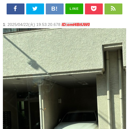
LINE
1:
2025/04/22(火) 19:53:20.678
ID:omI4BtUW0