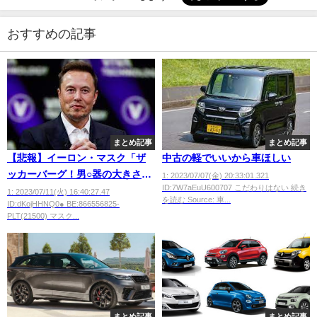
おすすめの記事
まとめ記事
まとめ記事
【悲報】イーロン・マスク「ザ
中古の軽でいいから車ほしい
ッカーバーグ！男○器の大きさ対
1: 2023/07/07(金) 20:33:01.321
ID:7W7aEuU600707 こだわりはない 続き
決しろ」←こんなのが車作った
1: 2023/07/11(火) 16:40:27.47
を読む Source: 車...
ID:dKojHHNQ0● BE:866556825-
りロケット飛ばしてんだぞヤバ
PLT(21500) マスク...
いだろ
まとめ記事
まとめ記事