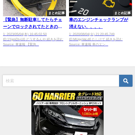
まとめ記事
まとめ記事
【緊急】無断駐車してたらチェ
車のエンジンチェックランプが
ーンでロックされてたときの対
消えない、、、、
処法ｗｗｗｗ
1: 2023/05/04(木) 16:45:02.50
1: 2020/08/04(火) 21:20:45.749
ID:1YgmDt+U0 どうするんや 続きを読む
ID:MUgyVaLd0 たしけて 続きを読む
Source: 車速報 【緊急...
Source: 車速報 車のエン...