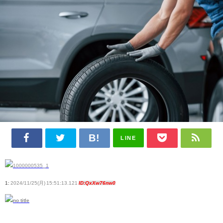
LINE
1:
2024/11/25(月) 15:51:13.121
ID:QxXw76nw0