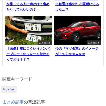
か乗ってる人に声かけて褒め
て普通は猫の2～3匹轢いてる
たりしてもいいの？
よな…？
まとめ記事
まとめ記事
【画像】車にこういうナンバ
今の『マツダ車』のイメージ
ープレートのフレーム付ける
がこちらｗｗｗｗｗ
ってどう？？？
関連キーワード
pickup
まとめ記事
の関連記事