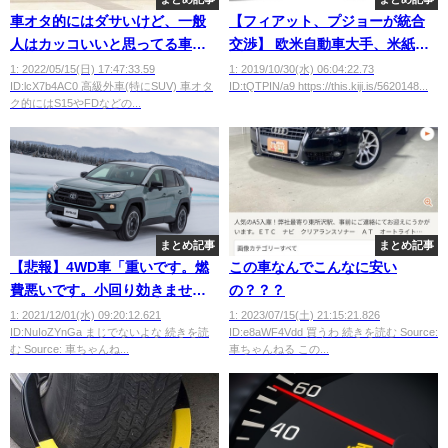
車オタ的にはダサいけど、一般
【フィアット、プジョーが統合
人はカッコいいと思ってる車
交渉】 欧米自動車大手、米紙報
wwwwwwww
道
1: 2022/05/15(日) 17:47:33.59
1: 2019/10/30(水) 06:04:22.73
ID:lcX7b4AC0 高級外車(特にSUV) 車オタ
ID:tQTPIN/a9 https://this.kiji.is/5620148...
ク的にはS15やFDなどの...
まとめ記事
まとめ記事
【悲報】4WD車「重いです。燃
この車なんでこんなに安い
費悪いです。小回り効きませ
の？？？
ん。値段が高いです。」←こい
1: 2021/12/01(水) 09:20:12.621
1: 2023/07/15(土) 21:15:21.826
ID:NuIoZYnGa まじでないよな 続きを読
ID:e8aWF4Vdd 買うわ 続きを読む Source:
つの存在意義wwwwwwwwwww
む Source: 車ちゃんね...
車ちゃんねる この...