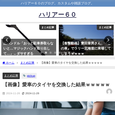
ハリアー６０のブログ。カスタムや雑談ブログ。
ハリアー６０
記事
まとめ記事
まとめ
らな
【衝撃動画】豊田章男さん、『こ
「ヒヤリ！」じゃすまない！ 
し
の車』でラリー北海道に来場して
すぎる「歩行者の乱横断」
しまうｗｗｗｗ
2023-07-24
2023-10-09
ホーム
まとめ記事
【画像】愛車のタイヤを交換した結果ｗｗｗｗｗ
まとめ記事
pickup
【画像】愛車のタイヤを交換した結果ｗｗｗｗｗ
2024-11-26
2024-11-26