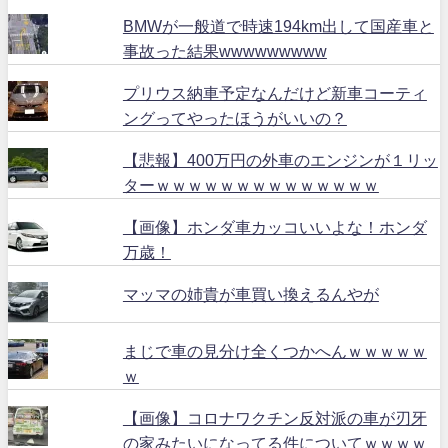
BMWが一般道で時速194km出して国産車と
事故った結果wwwwwwwww
プリウス納車予定なんだけど新車コーティ
ングってやったほうがいいの？
【悲報】400万円の外車のエンジンが１リッ
ターｗｗｗｗｗｗｗｗｗｗｗｗｗｗ
【画像】ホンダ車カッコいいよな！ホンダ
万歳！
マッマの姉貴が車買い換えるんやが
まじで車の見分け全くつかへんｗｗｗｗｗ
ｗ
【画像】コロナワクチン反対派の車が刃牙
の家みたいになってる件についてｗｗｗｗ