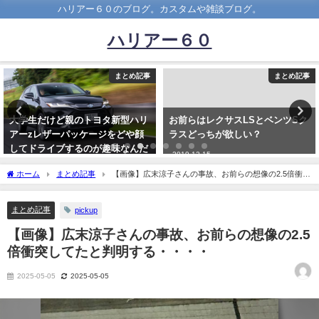
ハリアー６０のブログ。カスタムや雑談ブログ。
ハリアー６０
まとめ記事
まとめ記事
大学生だけど親のトヨタ新型ハリ
お前らはレクサスLSとベンツSク
アーzレザーパッケージをどや顔
ラスどっちが欲しい？
してドライブするのが趣味なんだ
2019-12-15
が
ホーム
まとめ記事
【画像】広末涼子さんの事故、お前らの想像の2.5倍衝突
2021-12-24
してたと判明する・・・・
まとめ記事
pickup
【画像】広末涼子さんの事故、お前らの想像の2.5
倍衝突してたと判明する・・・・
2025-05-05
2025-05-05