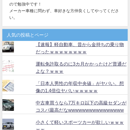
ので勉強中です！
メーカー車種に問わず、車好きな方仲良くしてやってくださ
い。
人気の投稿とページ
【速報】軽自動車、昔から金持ちの乗り物
だったｗｗｗｗｗｗｗｗ
運転免許取るのに3カ月かかったけど普通だ
よな？ｗｗｗ
「日本人男性の年収中央値」がヤバい。想
像の1.4倍位ヤバいｗｗｗｗｗ
中古車買うなら7万キロ以下の高級セダンが
コスパ最高だなwwwwwwwwwwwwwwww
小さくて軽いスポーツカーが欲しいｗｗｗ
ｗｗ