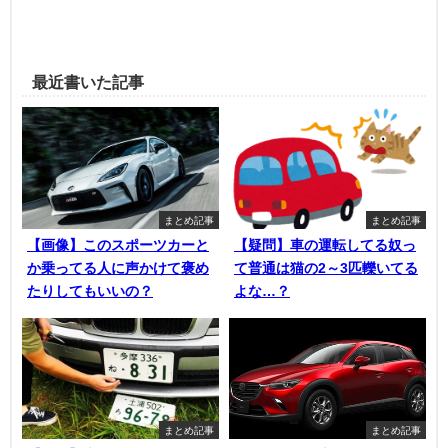
最近書いた記事
まとめ記事
まとめ記事
【画像】このスポーツカーと
【疑問】車の運転してる奴っ
か乗ってる人に声かけて褒め
て普通は猫の2～3匹轢いてる
たりしてもいいの？
よな…？
まとめ記事
まとめ記事