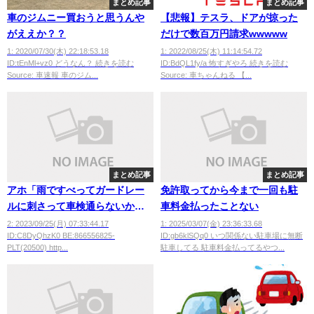
まとめ記事
まとめ記事
車のジムニー買おうと思うんや
【悲報】テスラ、ドアが掠った
がええか？？
だけで数百万円請求wwwww
1: 2020/07/30(木) 22:18:53.18
1: 2022/08/25(木) 11:14:54.72
ID:tEnMl+vz0 どうなん？ 続きを読む
ID:BdQL1fy/a 怖すぎやろ 続きを読む
Source: 車速報 車のジム...
Source: 車ちゃんねる 【...
まとめ記事
まとめ記事
アホ「雨ですべってガードレー
免許取ってから今まで一回も駐
ルに刺さって車検通らないから
車料金払ったことない
レッカー拒否されました」
2: 2023/09/25(月) 07:33:44.17
1: 2025/03/07(金) 23:36:33.68
ID:C8DyQhzK0 BE:866556825-
ID:gb6klSQq0 いつ関係ない駐車場に無断
PLT(20500) http...
駐車してる 駐車料金払ってるやつ...