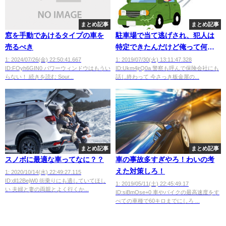
まとめ記事
まとめ記事
窓を手動であけるタイプの車を
駐車場で当て逃げされ、犯人は
売るべき
特定できたんだけど俺って何か
金入ってくる？
1: 2024/07/26(金) 22:50:41.667
1: 2019/07/30(火) 13:11:47.328
ID:FOyh6GIN0 パワーウィンドウはもうい
ID:Ukm4jrQ0a 警察も呼んで保険会社にも
らない！ 続きを読む Sour...
話し終わって 今さっき板金屋の...
まとめ記事
まとめ記事
スノボに最適な車ってなに？？
車の事故多すぎやろ！わいの考
えた対策しろ！
1: 2020/10/14(水) 22:49:27.115
ID:dl12BejW0 街乗りにも適していてほし
1: 2019/05/11(土) 22:45:49.17
い 夫婦と妻の両親とよく行くか...
ID:siBmOse+0 車やバイクの最高速度をす
べての車種で60キロまでにしろ ...