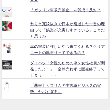
「ガソリン車販売禁止」←賛成？反対？
わりと冗談抜きで日本が衰退した一番の理
由って「娯楽が充実しすぎている」ことだ
と思うわ
車の塗装に詳しいやつ来てくれる？クリア
コートの厚塗りってできるの？
ダイハツ「女性のための車を女性社員が開
発したよ！」←全然売れずに販売終了して
しまう・・・・
【悲報】ムスリムの中古車ビジネスの実
態、ヤバすぎる…