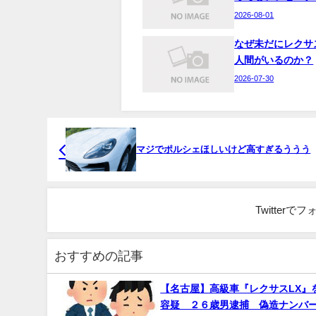
2026-08-01
なぜ未だにレクサ
人間がいるのか？
2026-07-30
マジでポルシェほしいけど高すぎるううう
Twitter
おすすめの記事
【名古屋】高級車『レクサスLX』
容疑 ２６歳男逮捕 偽造ナンバ