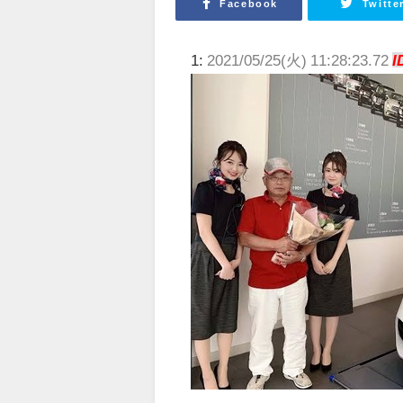
Facebook
Twitte
1:
2021/05/25(火) 11:28:23.72
I