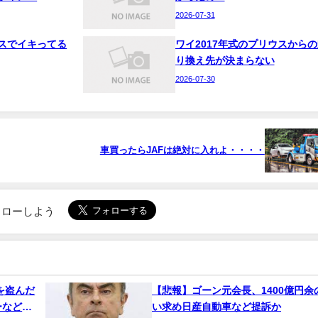
2026-07-31
スでイキってる
ワイ2017年式のプリウスからの
り換え先が決まらない
2026-07-30
車買ったらJAFは絶対に入れよ・・・・
でフォローしよう
を盗んだ
【悲報】ゴーン元会長、1400億円余
ーなど押
い求め日産自動車など提訴か