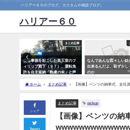
ハリアー６０のブログ。カスタムや雑談ブログ。
ハリアー６０
まとめ記事
まとめ記事
てもとっ
交通事故を起こした英王室のフ
なんであんな図々しい奴
？
ィリップ殿下（９７）、運転免
出来るんだよ、恥ずかし
許を自主返納「熟慮の末」と声
のか
明発表
2025-04-02
ホーム
まとめ記事
【画像】ベンツの納車式、女社員の
2019-02-11
まとめ記事
pickup
シェア
【画像】ベンツの納
wwwwwwwwwwww
Tweet