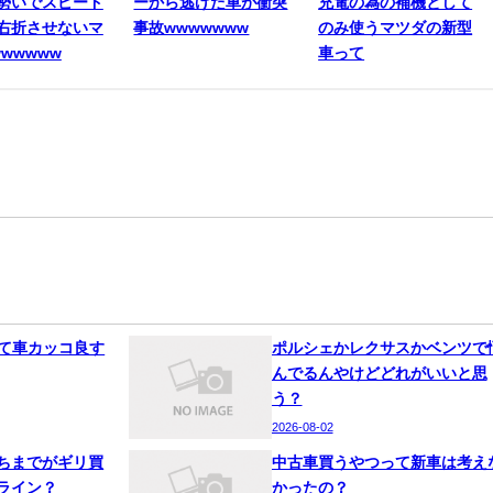
勢いでスピード
ーから逃げた車が衝突
充電の為の補機として
右折させないマ
事故wwwwwww
のみ使うマツダの新型
wwwww
車って
って車カッコ良す
ポルシェかレクサスかベンツで
んでるんやけどどれがいいと思
う？
2026-08-02
ちまでがギリ買
中古車買うやつって新車は考え
ライン？
かったの？