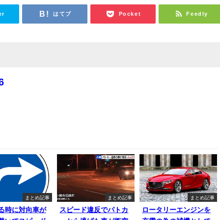
er
はてブ
Pocket
Feedly
6
まとめ記事
まとめ記事
まとめ記事
る時に対向車が
スピード違反でパトカ
ロータリーエンジンを