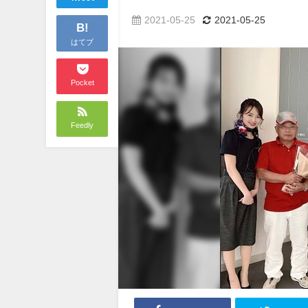
2021-05-25
2021-05-25
B!
はてブ
Pocket
Feedly