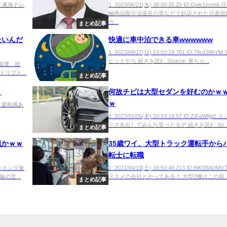
cVt9 東海テレ
1: 2023/06/21(水) 08:00:26.25 ID:Owk1zxm
融商品取引法違反の罪などで起訴された日産自
カ...
まとめ記事
たいんだ
快適に車中泊できる車wwwwww
1: 2023/09/17(日) 13:03:19.761 ID:79u139h
ヒットやろ 続きを読む Source: 車ちゃ...
qra 破壊、故
リフト...
まとめ記事
？
何故チビは大型セダンを好むのかｗ
ｗ
D4a 違和感あ
1: 2023/01/05(木) 20:53:18.57 ID:ZIFeWfjp
クス丸出しでみんな笑っとるぞ 続きを読む So..
まとめ記事
退かｗｗ
35歳ワイ、大型トラック運転手から
転士に転職
t5T0 ホンダ倉
1: 2021/04/10(土) 16:53:48.213 ID:f9KS9AD
の営...
ススメの会社とかってある？ 大型2種はこの前、.
まとめ記事