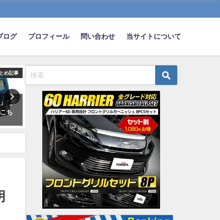
ブログ
プロフィール
問い合わせ
当サイトについて
とめ記事
まとめ記事
ま
」“ダ
車やバイクが趣味な奴はクソだ
『バック駐車』するときバ
がこち
と思う
モニターとサイドミラーど
見てるの？？？？？
2024-01-16
2024-11-01
明