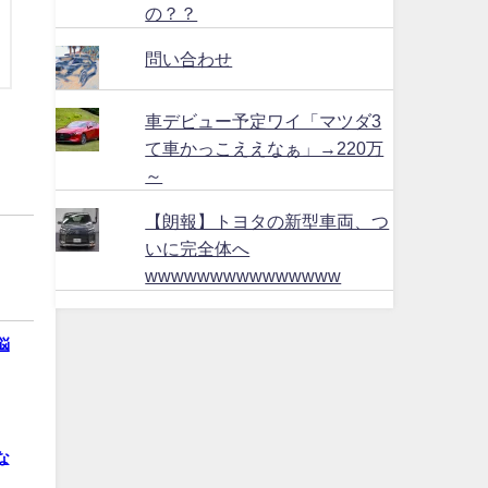
の？？
問い合わせ
車デビュー予定ワイ「マツダ3
て車かっこええなぁ」→220万
～
【朗報】トヨタの新型車両、つ
いに完全体へ
wwwwwwwwwwwwwww
悩
な