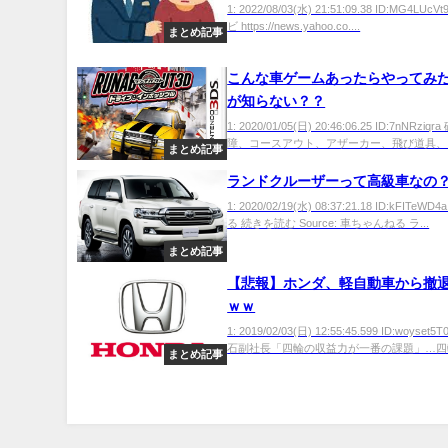
収 組織的犯行か
1: 2022/08/03(水) 21:51:09.38 ID:MG4LU
ビ https://news.yahoo.co....
まとめ記事
こんな車ゲームあったらやってみ
が知らない？？
1: 2020/01/05(日) 20:46:06.25 ID:7nNRzi
障、コースアウト、アザーカー、飛び道具、ド
まとめ記事
ランドクルーザーって高級車なの
1: 2020/02/19(水) 08:37:21.18 ID:kFITeW
る 続きを読む Source: 車ちゃんねる ラ...
まとめ記事
【悲報】ホンダ、軽自動車から撤
ｗｗ
1: 2019/02/03(日) 12:55:45.599 ID:woyse
石副社長「四輪の収益力が一番の課題」…四輪
まとめ記事