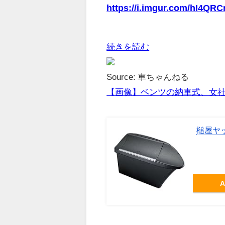
https://i.imgur.com/hI4QRCr
続きを読む
Source: 車ちゃんねる
【画像】ベンツの納車式、女社員
槌屋ヤッ
A