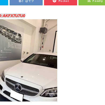
r
はてブ
Pocket
Feedly
D:AKFX7U7U0