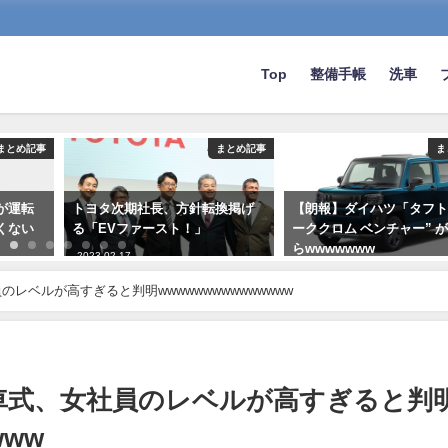
Top
整備手帳
洗車
まとめ記事
まとめ記事
ま
が運転
トヨタ次期社長、方針転換掲げ
【朗報】ダイハツ「タフト
くない
る「EVファースト！」
ーククロム ベンチャー” 
らwwwwwww
2023-02-17
2022-08-01
レベルが高すぎると判明wwwwwwwwwwwwwww
車式、女社員のレベルが高すぎると判
www