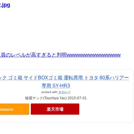
.jpg
のレベルが高すぎると判明wwwwwwwwwwwwwww
ク ゴミ箱 サイドBOXゴミ箱 運転席用 トヨタ 60系ハリアー
専用 SY-HR3
posted with
カエレバ
槌屋ヤック(Tsuchiya Yac) 2015-07-01
mazon
楽天市場