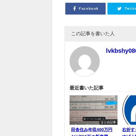
Facebook
Twitt
この記事を書いた人
lvkbshy08
最近書いた記事
まとめ記事
田舎住み年収400万円
右折す