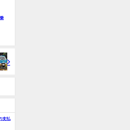
乗
の支払