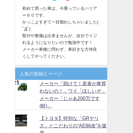
初めて買った車は、今乗っているハリア
ー６０です。
かっこよすぎて一目惚れしちゃいました(
ﾟДﾟ)
取付や整備は出来ませんが、自分でイジ
れるようになりたいので勉強中です！
メーカー車種に問わず、車好きな方仲良
くしてやってください。
人気の投稿とページ
メーカー「助けて！若者が車買
わないの！」ワイ「ほしいぞ」
メーカー「じゃあ200万です
(軽)」
【トヨタ】特別な「GRヤリ
ス」とこだわりの“AE86改”を披
露