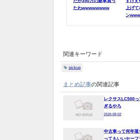
だが350万の新車買っ
すげえ
たわwwwwwwww
上げて
ンwww
関連キーワード
pickup
まとめ記事
の関連記事
レクサスLC500
ぎるやろ
2026-08-02
中古車って何年落
ってもいいセーフ