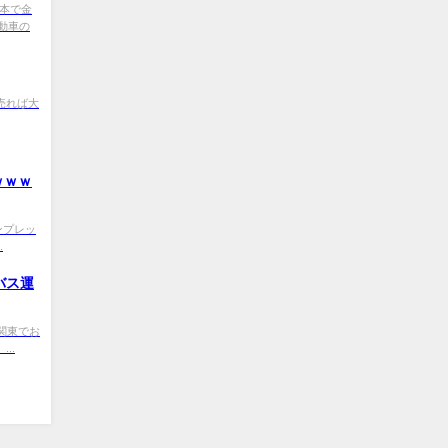
A 日本で金
動車の
YM 売れば大
ｗｗｗ
0 コンプレッ
.
バス運
Md 関東でお
..