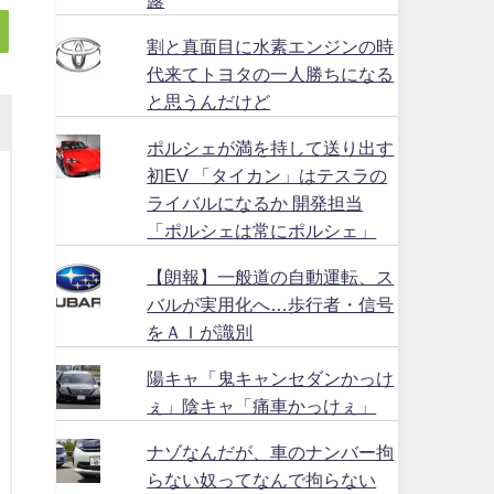
割と真面目に水素エンジンの時
代来てトヨタの一人勝ちになる
と思うんだけど
ポルシェが満を持して送り出す
初EV 「タイカン」はテスラの
ライバルになるか 開発担当
「ポルシェは常にポルシェ」
【朗報】一般道の自動運転、ス
バルが実用化へ…歩行者・信号
をＡＩが識別
陽キャ「鬼キャンセダンかっけ
ぇ」陰キャ「痛車かっけぇ」
ナゾなんだが、車のナンバー拘
らない奴ってなんで拘らない