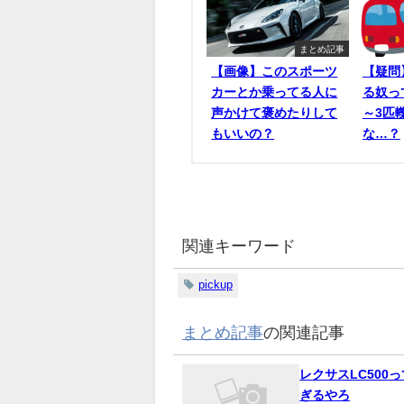
まとめ記事
【画像】このスポーツ
【疑問
カーとか乗ってる人に
る奴っ
声かけて褒めたりして
～3匹
もいいの？
な…？
関連キーワード
pickup
まとめ記事
の関連記事
レクサスLC500
ぎるやろ