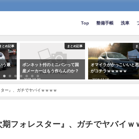
Top
整備手帳
洗車
まとめ記事
まとめ記事
ま
いう最
ボンネット付のミニバンって国
オマイラがかっこいいと
産メーカーはもう作らんのか？
がコチラｗｗｗｗｗ
2025-10-30
2024-12-18
スター』、ガチでヤバイｗｗｗｗ
次期フォレスター』、ガチでヤバイｗ