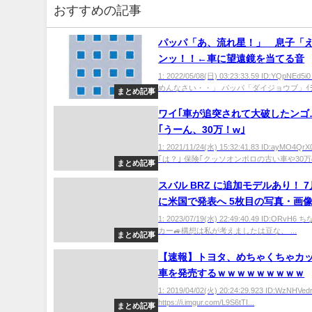
おすすめの記事
パッパ「あ、流れ星！」 息子「
ンッ！！←車に望遠鏡を当てる音
1: 2022/05/08(日) 03:23:33.59 ID:YQpNEd
めんなさい・・」 パッパ「ダイジョウブ」ｲﾗｲﾗ
まとめ記事
ワイ｢車が追突されて大破したンゴ…
｢うーん、30万！w｣
1: 2021/11/24(水) 15:32:41.83 ID:ayMO4Qr
｢は？｣ 保険｢クッソオンボロの古い車や30万の
まとめ記事
スバル BRZ に追加モデルあり！ 7
に米国で発表へ 5枚目の写真・画
1: 2023/07/19(水) 22:49:40.49 ID:ORvH
カー🚙構想は私が考えましたは豆な、 ...
まとめ記事
【速報】トヨタ、めちゃくちゃカ
車を発売するｗｗｗｗｗｗｗｗｗ
1: 2019/04/02(火) 20:24:29.923 ID:WzNHVed
https://i.imgur.com/L9S6tTI...
まとめ記事