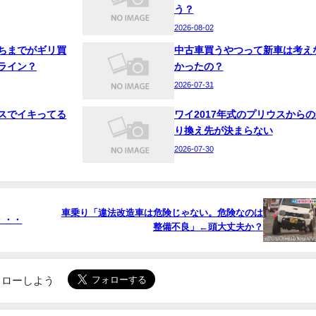
う？
2026-08-02
ちまでがギリ買
中古車買うやつって新車は考え
ライン？
かったの？
2026-07-31
スでイキってる
ワイ2017年式のプリウスからの
り換え先が決まらない
2026-07-30
車乗り「違法改造車は危険じゃない。危険なのは
・・・
整備不良」←頭大丈夫か？
でフォローしよう