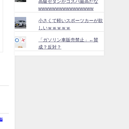
高級セダンがコスパ最高だな
wwwwwwwwwwwwwwww
小さくて軽いスポーツカーが欲
しいｗｗｗｗｗ
「ガソリン車販売禁止」←賛
成？反対？
悩