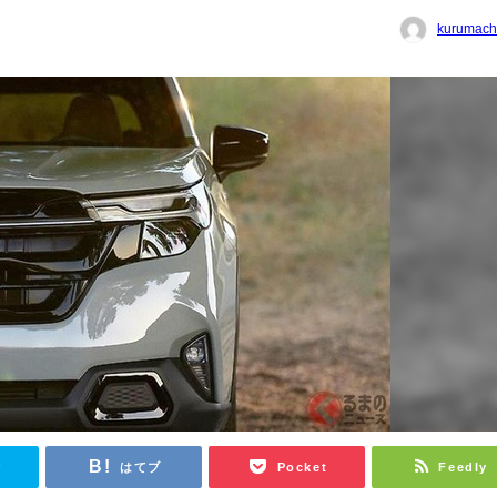
kurumach
r
はてブ
Pocket
Feedly