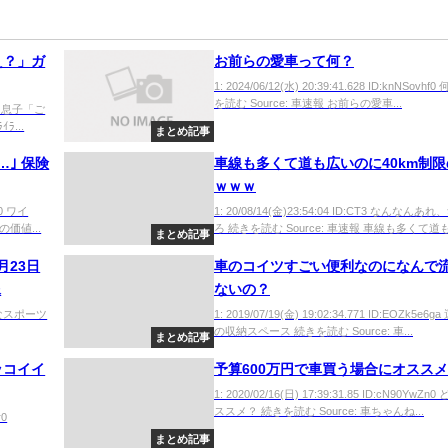
え？」ガ
お前らの愛車って何？
1: 2024/06/12(水) 20:39:41.628 ID:knNSovhf
を読む Source: 車速報 お前らの愛車...
5i0 息子「ご
...
まとめ記事
｣ 保険
車線も多くて道も広いのに40km制
ｗｗｗ
X0 ワイ
1: 20/08/14(金)23:54:04 ID:CT3 なんなんあ
価値...
ろ 続きを読む Source: 車速報 車線も多くて道も
まとめ記事
月23日
車のコイツすごい便利なのになんで
像
ないの？
6 ちなスポーツ
1: 2019/07/19(金) 19:02:34.771 ID:EOZk5e6
の収納スペース 続きを読む Source: 車...
まとめ記事
ッコイイ
予算600万円で車買う場合にオスス
1: 2020/02/16(日) 17:39:31.85 ID:cN90YwZn
ススメ？ 続きを読む Source: 車ちゃんね...
r0
まとめ記事