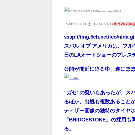
1:
2023/11/11(土) 12:14:53.03
ID:FZVxR6
sssp://img.5ch.net/ico/nida.gi
スバル オブ アメリカは、フル
日のLAオートショーのプレス
公開が間近に迫る中、遂にほぼ
”ガセ”の疑いもあったが、ス
るほか、出処も複数あること
ティザー画像の独特のタイヤ
「BRIDGESTONE」の採
る。