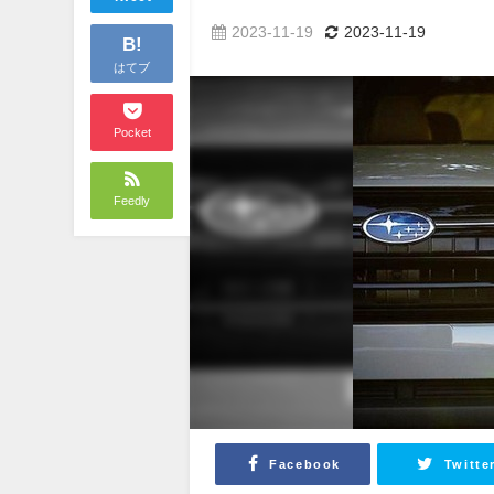
2023-11-19
2023-11-19
B!
はてブ
Pocket
Feedly
Facebook
Twitte