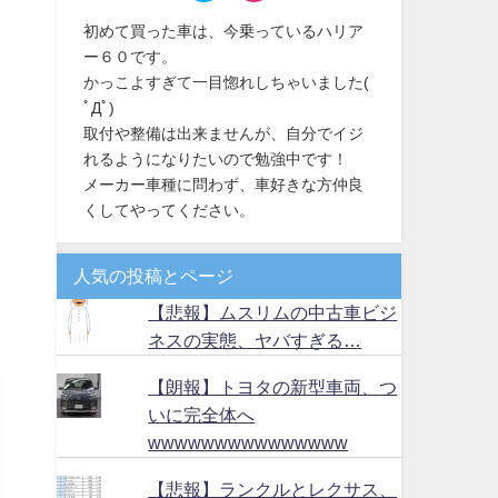
初めて買った車は、今乗っているハリア
ー６０です。
かっこよすぎて一目惚れしちゃいました(
ﾟДﾟ)
取付や整備は出来ませんが、自分でイジ
れるようになりたいので勉強中です！
メーカー車種に問わず、車好きな方仲良
くしてやってください。
人気の投稿とページ
【悲報】ムスリムの中古車ビジ
ネスの実態、ヤバすぎる…
【朗報】トヨタの新型車両、つ
いに完全体へ
wwwwwwwwwwwwwww
【悲報】ランクルとレクサス、