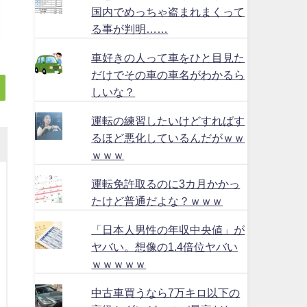
国内でめっちゃ盗まれまくって
る事が判明……
車好きの人って車をひと目見た
だけでその車の車名がわかるら
しいな？
運転の練習したいけどすればす
るほど悪化しているんだがｗｗ
ｗｗｗ
運転免許取るのに3カ月かかっ
たけど普通だよな？ｗｗｗ
「日本人男性の年収中央値」が
ヤバい。想像の1.4倍位ヤバい
ｗｗｗｗｗ
中古車買うなら7万キロ以下の