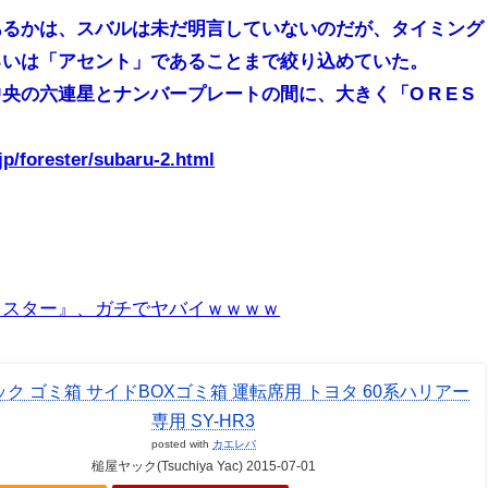
あるかは、スバルは未だ明言していないのだが、タイミング
るいは「アセント」であることまで絞り込めていた。
の六連星とナンバープレートの間に、大きく「O R E S
.jp/forester/subaru-2.html
レスター』、ガチでヤバイｗｗｗｗ
ク ゴミ箱 サイドBOXゴミ箱 運転席用 トヨタ 60系ハリアー
専用 SY-HR3
posted with
カエレバ
槌屋ヤック(Tsuchiya Yac) 2015-07-01