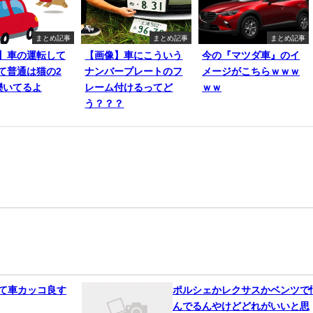
まとめ記事
まとめ記事
まとめ記事
】車の運転して
【画像】車にこういう
今の『マツダ車』のイ
て普通は猫の2
ナンバープレートのフ
メージがこちらｗｗｗ
轢いてるよ
レーム付けるってど
ｗｗ
う？？？
って車カッコ良す
ポルシェかレクサスかベンツで
んでるんやけどどれがいいと思