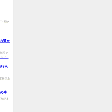
0 何？ 続き
限の道ｗ
れ、無理や
広い...
流行ら
ga 運転席上
メの車
0 どれがオ