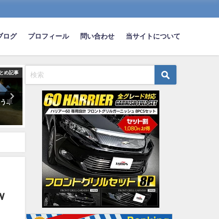
ブログ
プロフィール
問い合わせ
当サイトについて
とめ記事
まとめ記事
ま
思う車
オマイラが本気で『欲しい車』
職場にバレずに副業やる方
がコチラｗｗｗｗｗｗ
ｗｗｗｗｗｗｗｗ
2024-12-03
2022-06-28
ｗ