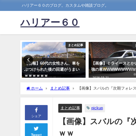
ハリアー６０のブログ。カスタムや雑談ブログ。
ハリアー６０
まとめ記事
まとめ記事
つ、ガチ
【朗報】60代の女性さん、車を
【画像】ミライースとか
ぶつけられた後の回避がうまい
強の車WWWWWWWWW
ｗｗｗｗｗｗ
2026-03-21
2020-01-15
ホーム
まとめ記事
【画像】スバルの『次期フォレ
まとめ記事
pickup
シェア
【画像】スバルの『
ｗｗ
Tweet